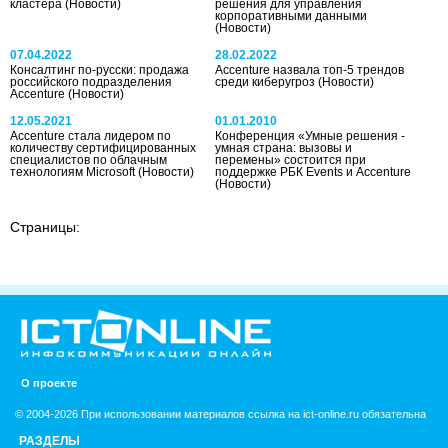
кластера
(Новости)
решения для управления
корпоративными данными
(Новости)
07.04.2022
28.02.2022
Консалтинг по-русски: продажа
Accenture назвала топ-5 трендов
российского подразделения
среди киберугроз
(Новости)
Accenture
(Новости)
12.05.2021
01.01.2010
Accenture стала лидером по
Конференция «Умные решения -
количеству сертифицированных
умная страна: вызовы и
специалистов по облачным
перемены» состоится при
технологиям Miсrosoft
(Новости)
поддержке РБК Events и Accenture
(Новости)
Страницы:
О проекте
© 2004-2026 При использовании материалов ссылка на ict-online.ru обязательна
РАЗДЕЛЫ