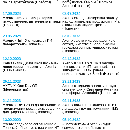
по ИТ архитектуре
(Новости)
погрузились в мир ИТ в офисе
Axenix
(Новости)
17.09.2024
02.07.2024
Axenix открыла лабораторию
Axenix стандартизировал работу
искусственного интеллекта в Твери
над флагманским продуктом In.Plan
(Новости)
с помощью Яндекс Трекера
(Новости)
23.05.2024
04.03.2024
Axenix и ТвГТУ открывают ИИ-
Axenix заключила соглашение о
лабораторию
(Новости)
сотрудничестве с Воронежским
государственным университетом
(Новости)
12.12.2023
04.12.2023
Константин Джимбинов назначен
Axenix и S8 Capital за 3 месяца
директором по развитию Axenix
локализовали ИТ-ландшафт на
(Назначения)
заводах METEOR, ранее
принадлежавших Bosch
(Новости)
25.11.2023
23.11.2023
AXENIX. One Day Offer
Axenix внедрила аналитическую
(Мероприятия)
систему для «Юнилевер Русь» на
платформе Arenadata
(Новости)
21.11.2023
09.11.2023
Axenix и DIS Group договорились о
Axenix помогла локализовать ИТ-
продвижении российских решений
ландшафт группы компаний ITMS
для цифровизации
(Новости)
(Новости)
13.02.2023
05.10.2022
Axenix подписала соглашение с
«Ростелеком» и Axenix будут
Тверской областью о развитии ИТ-
совместно разрабатывать