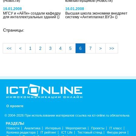
(Новости)
компьютерщиков
(Новости)
16.01.2008
16.01.2008
МГСУ и «АйТи» создали кафедру
Высшая школа экономики внедряет
для интеллектуальных зданий
()
систему «Антиплагиат.ВУЗ»
()
Страницы:
<<
<
1
2
3
4
5
6
7
>
>>
О проекте
© 2004-2026 При использовании материалов ссылка на ict-online.ru обязательна
РАЗДЕЛЫ
Новости
Аналитика
Интервью
Мероприятия
Проекты
IT класс
Колонка редактора
IT рейтинг
ICT Life
Тестовый стенд
Фигура речи