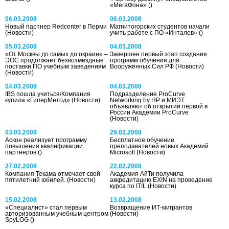
«МегаФона»
()
06.03.2008
06.03.2008
Новый партнер Redcenter в Перми
Магнитогорских студентов начали
(Новости)
учить работе с ПО «Инталев»
()
05.03.2008
04.03.2008
«От Москвы до самых до окраин» –
Завершен первый этап создания
ЭОС продолжает безвозмездные
программ обучения для
поставки ПО учебным заведениям
Вооруженных Сил РФ
(Новости)
(Новости)
04.03.2008
04.03.2008
IBS пошла учиться/Компания
Подразделение ProCurve
купила «ГиперМетод»
(Новости)
Networking by HP и МИЭТ
объявляют об открытии первой в
России Академии ProCurve
(Новости)
03.03.2008
29.02.2008
Аскон реализует программу
Бесплатное обучение
повышения квалификации
преподавателей новых Академий
партнеров
()
Microsoft
(Новости)
27.02.2008
22.02.2008
Компания Текама отмечает свой
Академия АйТи получила
пятилетний юбилей.
(Новости)
аккредитацию EXIN на проведение
курса по ITIL
(Новости)
15.02.2008
13.02.2008
«Специалист» стал первым
Возвращение ИТ-мигрантов
авторизованным учебным центром
(Новости)
SpyLOG
()