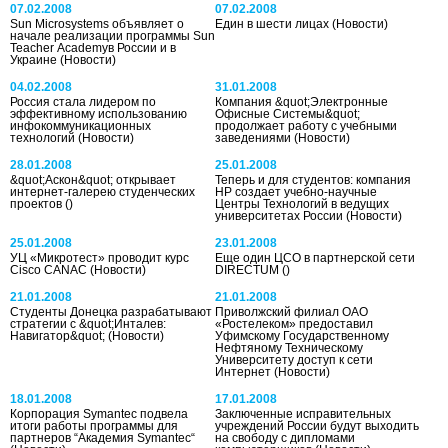
07.02.2008
07.02.2008
Sun Microsystems объявляет о
Един в шести лицах
(Новости)
начале реализации программы Sun
Teacher Academyв России и в
Украине
(Новости)
04.02.2008
31.01.2008
Россия стала лидером по
Компания &quot;Электронные
эффективному использованию
Офисные Системы&quot;
инфокоммуникационных
продолжает работу с учебными
технологий
(Новости)
заведениями
(Новости)
28.01.2008
25.01.2008
&quot;Аскон&quot; открывает
Теперь и для студентов: компания
интернет-галерею студенческих
НР создает учебно-научные
проектов
()
Центры Технологий в ведущих
университетах России
(Новости)
25.01.2008
23.01.2008
УЦ «Микротест» проводит курс
Еще один ЦСО в партнерской сети
Cisco CANAC
(Новости)
DIRECTUM
()
21.01.2008
21.01.2008
Студенты Донецка разрабатывают
Приволжский филиал ОАО
стратегии с &quot;Инталев:
«Ростелеком» предоставил
Навигатор&quot;
(Новости)
Уфимскому Государственному
Нефтяному Техническому
Университету доступ к сети
Интернет
(Новости)
18.01.2008
17.01.2008
Корпорация Symantec подвела
Заключенные исправительных
итоги работы программы для
учреждений России будут выходить
партнеров “Академия Symantec“
на свободу с дипломами