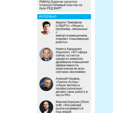
РМИАЦ Бурятии запустил
отказоустойчивый кластер на
базе РЕД ВИРТ
ИНТЕРВЬЮ
Кирилл Тимофеев
(«ОБИТ»): «Решить
проблемы, связанные
с
импортозамещением,
поможет планомерная
работа»
Никита Кардашин
(Naumen): «ИТ-сфера
сейчас остается
одним из немногих
драйверов повышения
эффективности
практически во всех
секторах экономики»
Алексей Наумов,
«Группа Астра»:
«Наши эксперты
профессионально
делают свою работу в
части PR»
Максим Березин (Orion
soft): «Российский
рынок развивается
под эгидой