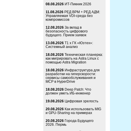
08.08.2026
ИТ-Пикник 2026
11.08.2026
РЕД ВРМ + РЕД АДМ:
Управляемая VDI-среда без
компромиссов
12.08.2026
За вклад в
безопасность цифрового
будущего. Прием заявок
13.08.2026
Т1 x ГК «Юзтех»:
Системный анализ
18.08.2026
Техническая планерка:
как мигрировать на Astra Linux с
помощью Astra Migration
18.08.2026
Инфраструктура для
разработки на гиперскорости:
сервисы самообслуживания и
MCP в HyperDrive
18.08.2026
Deep Patch: Что
должен уметь ИБ-инженер
19.08.2026
Цифровая зрелость
20.08.2026
Как использовать MIG
и GPU-Sharing на примерах
20.08.2026
Города Будущего
2026. Пермь