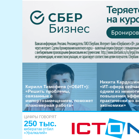
Никита Кардашин
Кирилл Тимофеев («ОБИТ»):
«ИТ-сфера сейча
«Решить проблемы,
одним из немног
связанные с
повышения эффе
импортозамещением, поможет
практически во в
планомерная работа»
экономики»
ЦИФРЫ ГОВОРЯТ
250 тыс.
кибератак отбил
«Уралкалий»