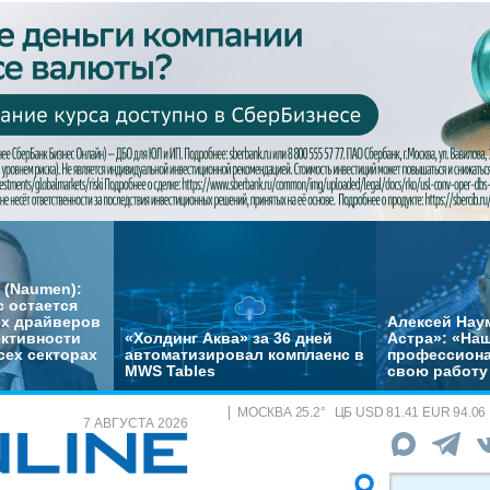
 (Naumen):
с остается
их драйверов
Алексей Нау
ктивности
«Холдинг Аква» за 36 дней
Астра»: «На
сех секторах
автоматизировал комплаенс в
профессиона
MWS Tables
свою работу 
МОСКВА
25.2
°
ЦБ
USD 81.41 EUR 94.06
7 АВГУСТА 2026