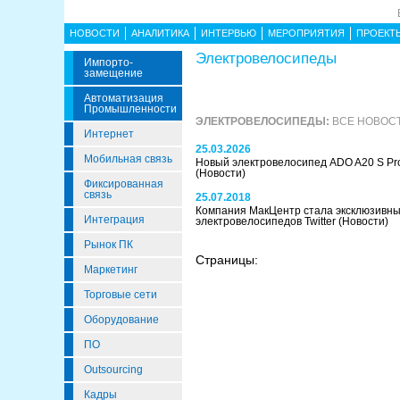
НОВОСТИ
АНАЛИТИКА
ИНТЕРВЬЮ
МЕРОПРИЯТИЯ
ПРОЕКТ
Электровелосипеды
Импорто­
Замещение
Автоматизация
Промышленности
ЭЛЕКТРОВЕЛОСИПЕДЫ:
ВСЕ НОВОСТ
Интернет
25.03.2026
Мобильная связь
Новый электровелосипед ADO A20 S Pr
(Новости)
Фиксированная
связь
25.07.2018
Компания МакЦентр стала эксклюзивн
Интеграция
электровелосипедов Twitter
(Новости)
Рынок ПК
Страницы:
Маркетинг
Торговые сети
Оборудование
ПО
Outsourcing
Кадры