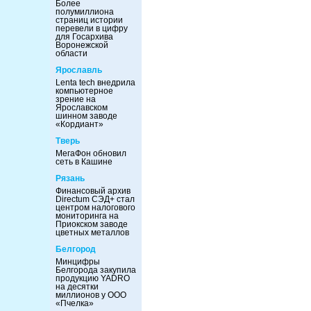
Более
полумиллиона
страниц истории
перевели в цифру
для Госархива
Воронежской
области
Ярославль
Lenta tech внедрила
компьютерное
зрение на
Ярославском
шинном заводе
«Кордиант»
Тверь
МегаФон обновил
сеть в Кашине
Рязань
Финансовый архив
Directum СЭД+ стал
центром налогового
мониторинга на
Приокском заводе
цветных металлов
Белгород
Минцифры
Белгорода закупила
продукцию YADRO
на десятки
миллионов у ООО
«Пчелка»