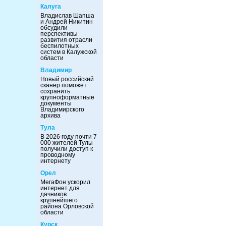
Калуга
Владислав Шапша
и Андрей Никитин
обсудили
перспективы
развития отрасли
беспилотных
систем в Калужской
области
Владимир
Новый российский
сканер поможет
сохранить
крупноформатные
документы
Владимирского
архива
Тула
В 2026 году почти 7
000 жителей Тулы
получили доступ к
проводному
интернету
Орел
МегаФон ускорил
интернет для
дачников
крупнейшего
района Орловской
области
Курск