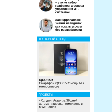
– это не набор
графиков, а основа
управления ИТ-
системой
Зашифровано не
значит невидимо:
как искать угрозы
без расшифровки
ТЕСТОВЫЙ СТЕНД
iQOO 15R
Смартфон iQOO 15R: мощь без
компромиссов
ПРОЕКТЫ
«Холдинг Аква» за 36 дней
автоматизировал комплаенс в
MWS Tables