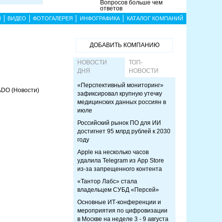
Вопросов больше чем
ответов
Ы
ВИДЕО
ФОТОГАЛЕРЕЯ
ИНФОГРАФИКА
КАТАЛОГ КОМПАНИЙ
ДОБАВИТЬ КОМПАНИЮ
НОВОСТИ
ТОП-
ДНЯ
НОВОСТИ
«Перспективный мониторинг»
 ADO
(Новости)
зафиксировал крупную утечку
медицинских данных россиян в
июле
Российский рынок ПО для ИИ
достигнет 95 млрд рублей к 2030
году
Apple на несколько часов
удалила Telegram из App Store
из-за запрещенного контента
«Тантор Лабс» стала
владельцем СУБД «Персей»
Основные ИТ-конференции и
мероприятия по цифровизации
в Москве на неделе 3 - 9 августа