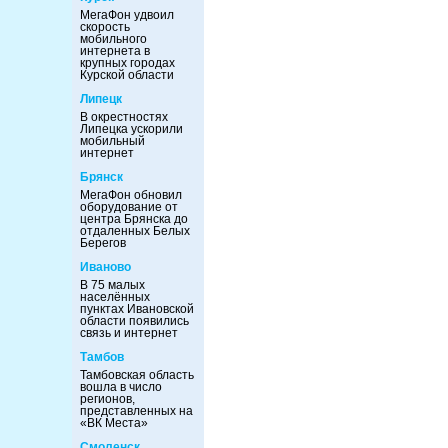
МегаФон удвоил
скорость
мобильного
интернета в
крупных городах
Курской области
Липецк
В окрестностях
Липецка ускорили
мобильный
интернет
Брянск
МегаФон обновил
оборудование от
центра Брянска до
отдаленных Белых
Берегов
Иваново
В 75 малых
населённых
пунктах Ивановской
области появились
связь и интернет
Тамбов
Тамбовская область
вошла в число
регионов,
представленных на
«ВК Места»
Смоленск