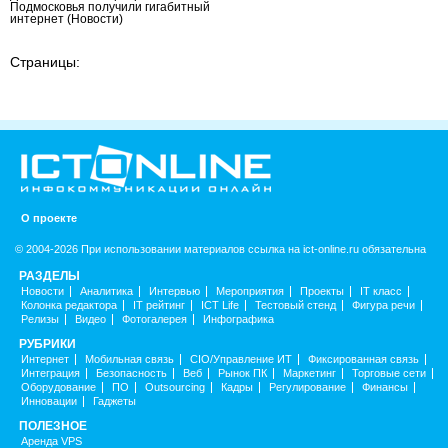
Подмосковья получили гигабитный
интернет
(Новости)
Страницы:
О проекте
© 2004-2026 При использовании материалов ссылка на ict-online.ru обязательна
РАЗДЕЛЫ
Новости
Аналитика
Интервью
Мероприятия
Проекты
IT класс
Колонка редактора
IT рейтинг
ICT Life
Тестовый стенд
Фигура речи
Релизы
Видео
Фотогалерея
Инфографика
РУБРИКИ
Интернет
Мобильная связь
CIO/Управление ИТ
Фиксированная связь
Интеграция
Безопасность
Веб
Рынок ПК
Маркетинг
Торговые сети
Оборудование
ПО
Outsourcing
Кадры
Регулирование
Финансы
Инновации
Гаджеты
ПОЛЕЗНОЕ
Аренда VPS