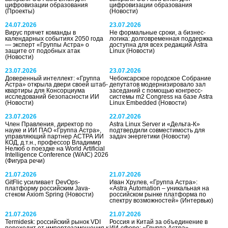
цифровизации образования
цифровизации образования
(Проекты)
(Новости)
24.07.2026
23.07.2026
Вирус прячет команды в
Не формальные сроки, а бизнес-
календарных событиях 2050 года
логика: долговременная поддержка
— эксперт «Группы Астра» о
доступна для всех редакций Astra
защите от подобных атак
Linux
(Новости)
(Новости)
23.07.2026
23.07.2026
Доверенный интеллект: «Группа
Чебоксарское городское Собрание
Астра» открыла двери своей штаб-
депутатов модернизировало зал
квартиры для Консорциума
заседаний с помощью конгресс-
исследований безопасности ИИ
системы m2 Congress на базе Astra
(Новости)
Linux Embedded
(Новости)
23.07.2026
22.07.2026
Член Правления, директор по
Astra Linux Server и «Дельта-К»
науке и ИИ ПАО «Группа Астра»,
подтвердили совместимость для
управляющий партнер АСТРА ИИ
задач энергетики
(Новости)
КОД, д.т.н., профессор Владимир
Нелюб о поездке на World Artificial
Intelligence Conference (WAIC) 2026
(Фигура речи)
21.07.2026
21.07.2026
GitFlic усиливает DevOps-
Иван Хрулев, «Группа Астра»:
платформу российским Java-
«Astra Automation – уникальная на
стеком Axiom Spring
(Новости)
российском рынке платформа по
спектру возможностей»
(Интервью)
21.07.2026
21.07.2026
Termidesk: российский рынок VDI
Россия и Китай за объединение в
переходит от импортозамещения к
ИИ-сфере: «Группа Астра»