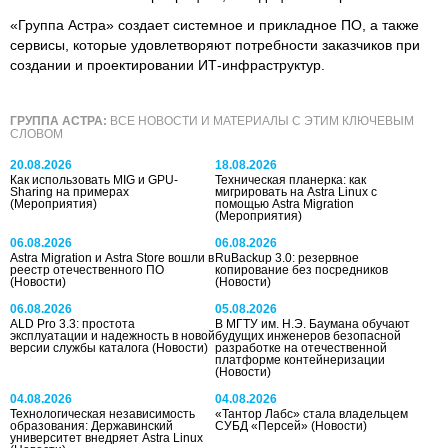
«Группа Астра» создает системное и прикладное ПО, а также
сервисы, которые удовлетворяют потребности заказчиков при
создании и проектировании ИТ-инфраструктур.
ГРУППА АСТРА:
ВСЕ НОВОСТИ И МАТЕРИАЛЫ С ЭТИМ КЛЮЧЕВЫМ
СЛОВОМ
20.08.2026
18.08.2026
Как использовать MIG и GPU-
Техническая планерка: как
Sharing на примерах
мигрировать на Astra Linux с
(Мероприятия)
помощью Astra Migration
(Мероприятия)
06.08.2026
06.08.2026
Astra Migration и Astra Store вошли в
RuBackup 3.0: резервное
реестр отечественного ПО
копирование без посредников
(Новости)
(Новости)
06.08.2026
05.08.2026
ALD Pro 3.3: простота
В МГТУ им. Н.Э. Баумана обучают
эксплуатации и надежность в новой
будущих инженеров безопасной
версии службы каталога
(Новости)
разработке на отечественной
платформе контейнеризации
(Новости)
04.08.2026
04.08.2026
Технологическая независимость
«Тантор Лабс» стала владельцем
образования: Державинский
СУБД «Персей»
(Новости)
университет внедряет Astra Linux