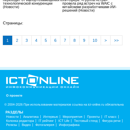
технологической конкуренции
провела ряд встреч на WAIC с
(Новости)
китайскими разработчиками ИИ-
решений
(Новости)
Страницы:
1
2
3
4
5
6
7
8
9
10
>
>>
О проекте
© 2004-2026 При использовании материалов ссылка на ict-online.ru обязательна
РАЗДЕЛЫ
Новости
Аналитика
Интервью
Мероприятия
Проекты
IT класс
Колонка редактора
IT рейтинг
ICT Life
Тестовый стенд
Фигура речи
Релизы
Видео
Фотогалерея
Инфографика