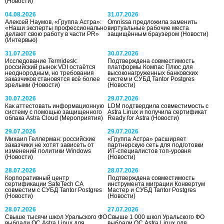
(Новости)
04.08.2026
31.07.2026
Алексей Наумов, «Группа Астра»:
Omnissa предложила заменить
«Наши эксперты профессионально
виртуальные рабочие места
делают свою работу в части PR»
защищённым браузером
(Новости)
(Интервью)
31.07.2026
30.07.2026
Исследование Termidesk:
Подтверждена совместимость
российский рынок VDI остаётся
платформы Компас Плюс для
неоднородным, но требования
высоконагруженных банковских
заказчиков становятся всё более
систем и СУБД Tantor Postgres
зрелыми
(Новости)
(Новости)
30.07.2026
29.07.2026
Как аттестовать информационную
LDM подтвердила совместимость с
систему с помощью защищенного
Astra Linux и получила сертификат
облака Astra Cloud
(Мероприятия)
Ready for Astra
(Новости)
29.07.2026
29.07.2026
Михаил Геллерман: российские
«Группа Астра» расширяет
заказчики не хотят зависеть от
партнерскую сеть для подготовки
изменений политики Windows
ИТ-специалистов топ-уровня
(Новости)
(Новости)
28.07.2026
28.07.2026
Корпоративный центр
Подтверждена совместимость
сертификации SafeTech CA
инструмента миграции Конвертум
совместим с СУБД Tantor Postgres
Мастер и СУБД Tantor Postgres
(Новости)
(Новости)
28.07.2026
27.07.2026
Свыше тысячи школ Уральского ФО
Свыше 1 000 школ Уральского ФО
выбрали ОС Astra Linux для
выбрали ОС Astra Linux для