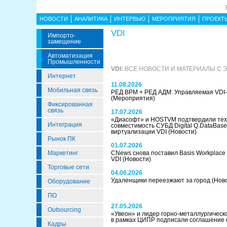
НОВОСТИ
АНАЛИТИКА
ИНТЕРВЬЮ
МЕРОПРИЯТИЯ
ПРОЕКТ
VDI
Импорто­
Замещение
Автоматизация
Промышленности
VDI:
ВСЕ НОВОСТИ И МАТЕРИАЛЫ С
Интернет
11.08.2026
Мобильная связь
РЕД ВРМ + РЕД АДМ: Управляемая VDI-
(Мероприятия)
Фиксированная
связь
17.07.2026
«Диасофт» и HOSTVM подтвердили тех
Интеграция
совместимость СУБД Digital Q.DataBas
виртуализации VDI
(Новости)
Рынок ПК
01.07.2026
Маркетинг
CNews снова поставил Basis Workplace 
VDI
(Новости)
Торговые сети
04.06.2026
Удаленщики переезжают за город
(Нов
Оборудование
ПО
27.05.2026
Outsourcing
«Увеон» и лидер горно-металлургичес
в рамках ЦИПР подписали соглашение 
Кадры