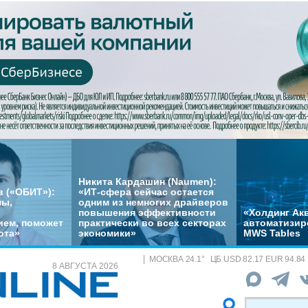
Никита Кардашин (Naumen):
 («ОБИТ»):
«ИТ-сфера сейчас остается
мы,
одним из немногих драйверов
повышения эффективности
«Холдинг Акв
ем, поможет
практически во всех секторах
автоматизир
ота»
экономики»
MWS Tables
МОСКВА
24.1
°
ЦБ
USD 82.17 EUR 94.84
8 АВГУСТА 2026