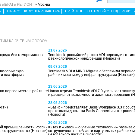
ВЫБРАТЬ РЕГИОН
> Москва
Ы
IT КЛАСС
КОЛОНКА РЕДАКТОРА
IT РЕЙТИНГ
ТЕСТОВЫЙ СТЕНД
РЕЛИЗ
 ЭТИМ КЛЮЧЕВЫМ СЛОВОМ
21.07.2026
среда без компромиссов
Termidesk: российский рынок VDI переходит от 
к технологической конкуренции
(Новости)
09.07.2026
нологическую
Termidesk VDI и MIND Migrate обеспечили перено
e и платформы
рабочих мест между инфраструктурами
(Новости)
23.06.2026
на первое место в рейтинге
Новая версия Termidesk VDI 7.0 усиливает защит
и расширяет возможности администрирования
(Н
28.05.2026
ости)
«Базис» представляет Basis Workplace 3.3 с соб
протоколом доставки Basis Connect и интеграцией
(Новости)
20.05.2026
кой промышленности России
К2Тех и «Увеон – облачные технологии» развива
о сотрудничестве
(Новости)
сотрудничество в области виртуальных рабочих м
безопасного доступа
(Новости)