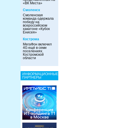
«ВК Места»
Смоленск
Смоленская
команда одержала
победу на
всероссийском
хакатоне «Кубок
Енисея»
Кострома
МегаФон включил
4G ещё в семи
поселениях
Костромской
области
ИНФОРМАЦИОННЫЕ
ПАРТНЕРЫ