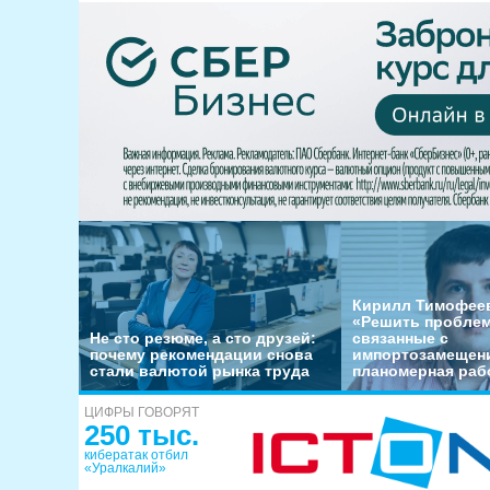
Кирилл Тимофеев
«Решить пробле
Не сто резюме, а сто друзей:
связанные с
почему рекомендации снова
импортозамещени
стали валютой рынка труда
планомерная раб
ЦИФРЫ ГОВОРЯТ
250 тыс.
кибератак отбил
«Уралкалий»