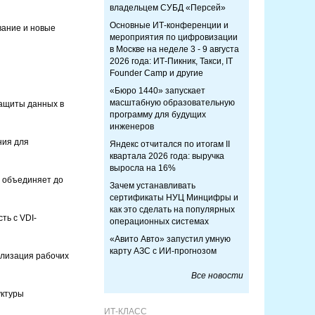
владельцем СУБД «Персей»
Основные ИТ-конференции и
вание и новые
мероприятия по цифровизации
в Москве на неделе 3 - 9 августа
2026 года: ИТ-Пикник, Такси, IT
Founder Camp и другие
«Бюро 1440» запускает
масштабную образовательную
защиты данных в
программу для будущих
инженеров
ния для
Яндекс отчитался по итогам II
квартала 2026 года: выручка
выросла на 16%
о объединяет до
Зачем устанавливать
сертификаты НУЦ Минцифры и
как это сделать на популярных
ть с VDI-
операционных системах
«Авито Авто» запустил умную
карту АЗС с ИИ-прогнозом
ализация рабочих
Все новости
уктуры
ИТ-КЛАСС