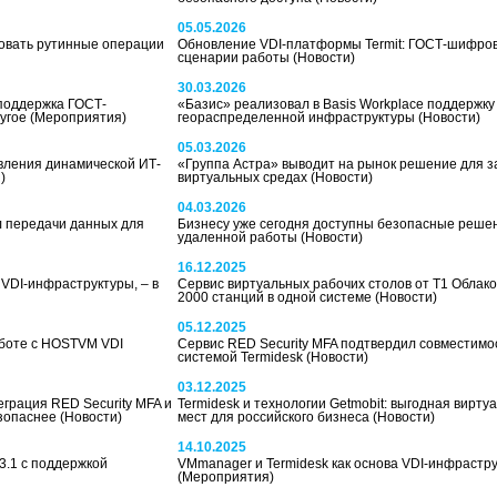
05.05.2026
зировать рутинные операции
Обновление VDI-платформы Termit: ГОСТ-шифро
сценарии работы
(Новости)
30.03.2026
 поддержка ГОСТ-
«Базис» реализовал в Basis Workplace поддержку
ругое
(Мероприятия)
геораспределенной инфраструктуры
(Новости)
05.03.2026
вления динамической ИТ-
«Группа Астра» выводит на рынок решение для 
)
виртуальных средах
(Новости)
04.03.2026
л передачи данных для
Бизнесу уже сегодня доступны безопасные реше
удаленной работы
(Новости)
16.12.2025
я VDI-инфраструктуры, – в
Сервис виртуальных рабочих столов от Т1 Облак
2000 станций в одной системе
(Новости)
05.12.2025
боте с HOSTVM VDI
Сервис RED Security MFA подтвердил совместимос
системой Termidesk
(Новости)
03.12.2025
еграция RED Security MFA и
Termidesk и технологии Getmobit: выгодная вирту
езопаснее
(Новости)
мест для российского бизнеса
(Новости)
14.10.2025
3.1 с поддержкой
VMmanager и Termidesk как основа VDI-инфрастр
(Мероприятия)