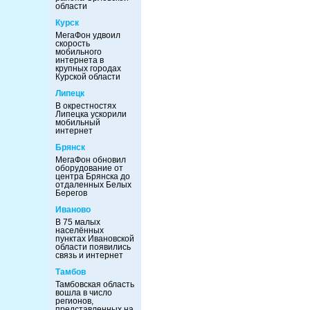
области
Курск
МегаФон удвоил
скорость
мобильного
интернета в
крупных городах
Курской области
Липецк
В окрестностях
Липецка ускорили
мобильный
интернет
Брянск
МегаФон обновил
оборудование от
центра Брянска до
отдаленных Белых
Берегов
Иваново
В 75 малых
населённых
пунктах Ивановской
области появились
связь и интернет
Тамбов
Тамбовская область
вошла в число
регионов,
представленных на