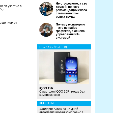
Не сто резюме, а сто
яли участие в
друзей: почему
ти)
рекомендации снова
стали валютой
рынка труда
решением от
Почему мониторинг
– это не набор
графиков, а основа
управления ИТ-
системой
ТЕСТОВЫЙ СТЕНД
iQOO 15R
Смартфон iQOO 15R: мощь без
компромиссов
ПРОЕКТЫ
«Холдинг Аква» за 36 дней
автоматизировал комплаенс в