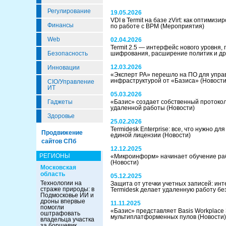
Регулирование
19.05.2026
VDI в Termit на базе zVirt: как оптими
Финансы
по работе с ВРМ
(Мероприятия)
Web
02.04.2026
Termit 2.5 — интерфейс нового уровня,
Безопасность
шифрования, расширение политик и д
12.03.2026
Инновации
«Эксперт РА» перешло на ПО для упра
инфраструктурой от «Базиса»
(Новости
CIO/Управление
ИТ
05.03.2026
Гаджеты
«Базис» создает собственный протоко
удаленной работы
(Новости)
Здоровье
25.02.2026
Termidesk Enterprise: все, что нужно дл
Продвижение
единой лицензии
(Новости)
сайтов СПб
12.12.2025
РЕГИОНЫ
«Микроинформ» начинает обучение ра
(Новости)
Московская
область
05.12.2025
Технологии на
Защита от утечки учетных записей: инт
страже природы: в
Termidesk делает удаленную работу б
Подмосковье ИИ и
дроны впервые
11.11.2025
помогли
«Базис» представляет Basis Workplace 
оштрафовать
мультиплатформенных пулов
(Новости)
владельца участка
за борщевик