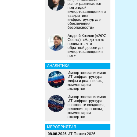
рынок развивается
под эгидой
импортозамещения и
«закрытия»
инфраструктур для
обеспечения
безопасности»
Андрей Козлов («ЭОС
Софт»): «Надо четко
понимать, что
обратной дороги для
импортозамещения
нет»
АНАЛИТИКА
Импортонезависимая
ИТ-инфраструктура:
мифы и реальность,
комментарии
экспертов
Импортонезависимая
ИТ-инфраструктура:
сложности создания,
решения, прогнозы,
комментарии
экспертов
МЕРОПРИЯТИЯ
08.08.2026
ИТ-Пикник 2026