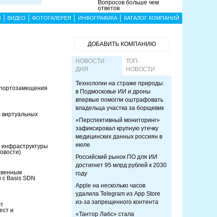
Вопросов больше чем
ответов
Ы
ВИДЕО
ФОТОГАЛЕРЕЯ
ИНФОГРАФИКА
КАТАЛОГ КОМПАНИЙ
ДОБАВИТЬ КОМПАНИЮ
НОВОСТИ
ТОП-
ДНЯ
НОВОСТИ
Технологии на страже природы:
импортозамещения
в Подмосковье ИИ и дроны
впервые помогли оштрафовать
владельца участка за борщевик
с виртуальных
«Перспективный мониторинг»
зафиксировал крупную утечку
медицинских данных россиян в
июле
у инфраструктуры
овости)
Российский рынок ПО для ИИ
достигнет 95 млрд рублей к 2030
ственным
году
 с Basis SDN
Apple на несколько часов
удалила Telegram из App Store
из-за запрещенного контента
ют
ест и
«Тантор Лабс» стала