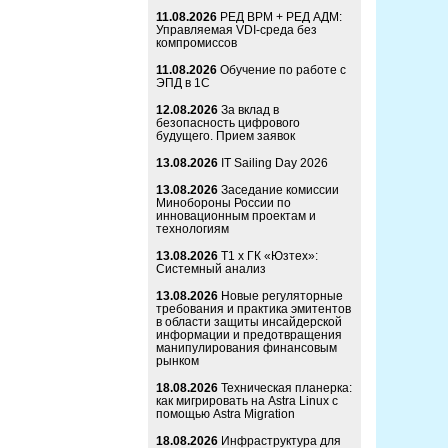
11.08.2026
РЕД ВРМ + РЕД АДМ:
Управляемая VDI-среда без
компромиссов
11.08.2026
Обучение по работе с
ЭПД в 1С
12.08.2026
За вклад в
безопасность цифрового
будущего. Прием заявок
13.08.2026
IT Sailing Day 2026
13.08.2026
Заседание комиссии
Минобороны России по
инновационным проектам и
технологиям
13.08.2026
Т1 x ГК «Юзтех»:
Системный анализ
13.08.2026
Новые регуляторные
требования и практика эмитентов
в области защиты инсайдерской
информации и предотвращения
манипулирования финансовым
рынком
18.08.2026
Техническая планерка:
как мигрировать на Astra Linux с
помощью Astra Migration
18.08.2026
Инфраструктура для