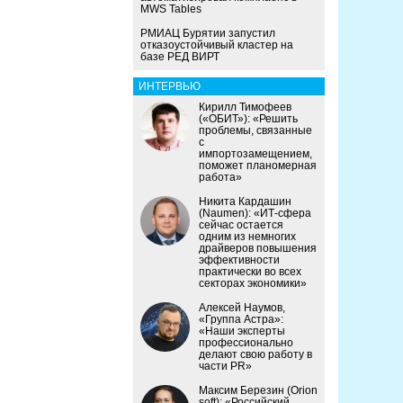
MWS Tables
РМИАЦ Бурятии запустил
отказоустойчивый кластер на
базе РЕД ВИРТ
ИНТЕРВЬЮ
Кирилл Тимофеев
(«ОБИТ»): «Решить
проблемы, связанные
с
импортозамещением,
поможет планомерная
работа»
Никита Кардашин
(Naumen): «ИТ-сфера
сейчас остается
одним из немногих
драйверов повышения
эффективности
практически во всех
секторах экономики»
Алексей Наумов,
«Группа Астра»:
«Наши эксперты
профессионально
делают свою работу в
части PR»
Максим Березин (Orion
soft): «Российский