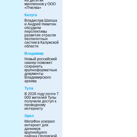
на десятки
миллионов у ООО
«Пчелка»
Калуга
Владислав Шапша
и Андрей Никитин
обсудили
перспективы
развития отрасли
беспилотных
систем в Калужской
области
Владимир
Новый российский
сканер поможет
сохранить
крупноформатные
документы
Владимирского
архива
Тула
В 2026 году почти 7
000 жителей Тулы
получили доступ к
проводному
интернету
Орел
МегаФон ускорил
интернет для
дачников
крупнейшего
района Орловской