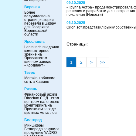
09.10.2025
Воронеж
«Группа Астра» продемонстрировала ф
решения и разработки для построения 
Более
поколения
(Новости)
полумиллиона
страниц истории
06.10.2025
перевели в цифру
для Госархива
Orion soft представил рынку собственн
Воронежской
области
Ярославль
Страницы:
Lenta tech внедрила
компьютерное
зрение на
Ярославском
шинном заводе
1
2
>
>>
«Кордиант»
Тверь
МегаФон обновил
сеть в Кашине
Рязань
Финансовый архив
Directum СЭД+ стал
центром налогового
мониторинга на
Приокском заводе
цветных металлов
Белгород
Минцифры
Белгорода закупила
продукцию YADRO