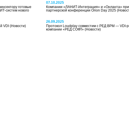
07.10.2025
инсектору готовые
Компании «ЛАНИТ-Интеграция» и «Онланта» прин
ИТ-систем нового
партнерской конференции Orion Day 2025
(Новос
26.09.2025
ый VDI
(Новости)
Протокол Loudplay совместим с РЕД ВРМ — VDI-
компании «РЕД СОФТ»
(Новости)