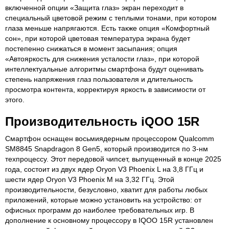
включенной опции «Защита глаз» экран переходит в
специальный цветовой режим с теплыми тонами, при котором
глаза меньше напрягаются. Есть также опция «Комфортный
сон», при которой цветовая температура экрана будет
постепенно снижаться в момент засыпания; опция
«Автояркость для снижения усталости глаз», при которой
интеллектуальные алгоритмы смартфона будут оценивать
степень напряжения глаз пользователя и длительность
просмотра контента, корректируя яркость в зависимости от
этого.
Производительность iQOO 15R
Смартфон оснащен восьмиядерным процессором Qualcomm
SM8845 Snapdragon 8 Gen5, который производится по 3-нм
техпроцессу. Этот передовой чипсет, выпущенный в конце 2025
года, состоит из двух ядер Oryon V3 Phoenix L на 3,8 ГГц и
шести ядер Oryon V3 Phoenix M на 3,32 ГГц. Этой
производительности, безусловно, хватит для работы любых
приложений, которые можно установить на устройство: от
офисных программ до наиболее требовательных игр. В
дополнение к основному процессору в IQOO 15R установлен