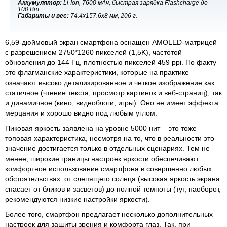
Аккумулятор:
Li-Ion, 7600 мАч, быстрая зарядка Flashcharge до
100 Вт
Габариты и вес:
74.4x157.6x8 мм, 206 г.
6,59-дюймовый экран смартфона оснащен AMOLED-матрицей
с разрешением 2750*1260 пикселей (1,5K), частотой
обновления до 144 Гц, плотностью пикселей 459 ppi. По факту
это флагманские характеристики, которые на практике
означают высоко детализированное и четкое изображение как
статичное (чтение текста, просмотр картинок и веб-страниц), так
и динамичное (кино, видеоблоги, игры). Оно не имеет эффекта
мерцания и хорошо видно под любым углом.
Пиковая яркость заявлена на уровне 5000 нит – это тоже
топовая характеристика, несмотря на то, что в реальности это
значение достигается только в отдельных сценариях. Тем не
менее, широкие границы настроек яркости обеспечивают
комфортное использование смартфона в совершенно любых
обстоятельствах: от слепящего солнца (высокая яркость экрана
спасает от бликов и засветов) до полной темноты (тут, наоборот,
рекомендуются низкие настройки яркости).
Более того, смартфон предлагает несколько дополнительных
настроек для защиты зрения и комфорта глаз. Так, при