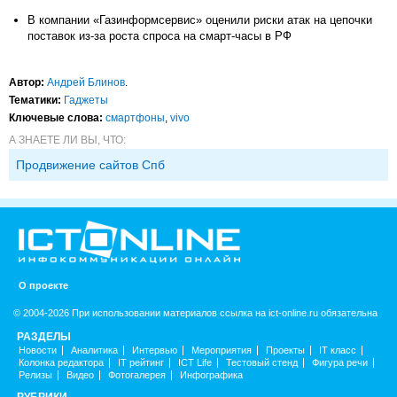
В компании «Газинформсервис» оценили риски атак на цепочки
поставок из-за роста спроса на смарт-часы в РФ
Автор:
Андрей Блинов
.
Тематики:
Гаджеты
Ключевые слова:
смартфоны
,
vivo
А ЗНАЕТЕ ЛИ ВЫ, ЧТО:
Продвижение сайтов Спб
О проекте
© 2004-2026 При использовании материалов ссылка на ict-online.ru обязательна
РАЗДЕЛЫ
Новости
Аналитика
Интервью
Мероприятия
Проекты
IT класс
Колонка редактора
IT рейтинг
ICT Life
Тестовый стенд
Фигура речи
Релизы
Видео
Фотогалерея
Инфографика