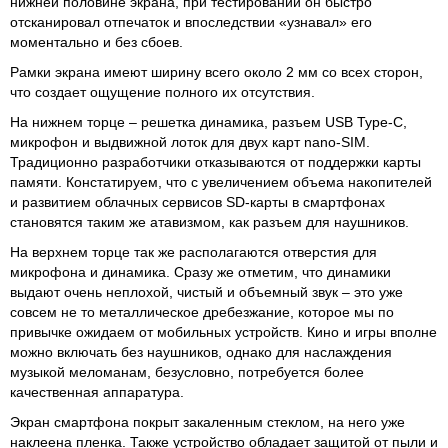
нижней половине экрана, при тестировании он быстро
отсканировал отпечаток и впоследствии «узнавал» его
моментально и без сбоев.
Рамки экрана имеют ширину всего около 2 мм со всех сторон,
что создает ощущение полного их отсутствия.
На нижнем торце – решетка динамика, разъем USB Type-C,
микрофон и выдвижной лоток для двух карт nano-SIM.
Традиционно разработчики отказываются от поддержки карты
памяти. Констатируем, что с увеличением объема накопителей
и развитием облачных сервисов SD-карты в смартфонах
становятся таким же атавизмом, как разъем для наушников.
На верхнем торце так же располагаются отверстия для
микрофона и динамика. Сразу же отметим, что динамики
выдают очень неплохой, чистый и объемный звук – это уже
совсем не то металлическое дребезжание, которое мы по
привычке ожидаем от мобильных устройств. Кино и игры вполне
можно включать без наушников, однако для наслаждения
музыкой меломанам, безусловно, потребуется более
качественная аппаратура.
Экран смартфона покрыт закаленным стеклом, на него уже
наклеена пленка. Также устройство обладает защитой от пыли и