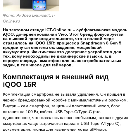
Фото: Андрей Блинов/ICT-
Online.ru
На тестовом стенде ICT-Online.ru – субфлагманская модель
iQOO, дочерней компании Vivo. Этот бренд фокусируется
на высокой производительности, что в полной мере
отразилось на iQOO 15R: процессор Snapdragon 8 Gen 5,
продвинутая система охлаждения, мощнейший
аккумулятор. Фактически это доступное устройство для
тех, кому необходимы не дизайнерские изыски, а, в
первую очередь, смартфон для высокотребовательных
задач, в том числе для геймеров.
Комплектация и внешний вид
iQOO 15R
Комплектация смартфона не вызвала удивления. Он пришел в
черной брендированной коробке с минималистичным рисунком.
Внутри – сам смартфон, защитный пластиковый чехол, блок
питания на 100 Вт, кабель USB Type-C/Type-C (это
единственное, что оказалось слегка необычным, так как в других
смартфонах чаще встречается вариант USB Tupe-A/Type-C),
документация, иголка для извлечения лотка SIM-карт.