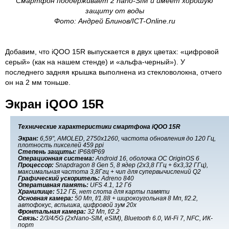
Смартфон поддерживает 2 nano-SIM и имеет хорошую
защиту от воды
Фото: Андрей Блинов/ICT-Online.ru
Добавим, что iQOO 15R выпускается в двух цветах: «цифровой
серый» (как на нашем стенде) и «альфа-черный»). У
последнего задняя крышка выполнена из стекловолокна, отчего
он на 2 мм тоньше.
Экран iQOO 15R
Технические характеристики смартфона iQOO 15R
Экран:
6,59", AMOLED, 2750x1260, частота обновления до 120 Гц,
плотность пикселей 459 ppi
Степень защиты:
IP68/IP69
Операционная система:
Android 16, оболочка ОС OriginOS 6
Процессор:
Snapdragon 8 Gen 5, 8 ядер (2x3,8 ГГц + 6x3,32 ГГц),
максимальная частота 3,8Ггц + чип для супервычислений Q2
Графический ускоритель:
Adreno 840
Оперативная память:
UFS 4.1, 12 Гб
Хранилище:
512 ГБ, нет слота для карты памяти
Основная камера:
50 Мп, f/1.88 + широкоугольная 8 Мп, f/2.2,
автофокус, вспышка, цифровой зум 20x
Фронтальная камера:
32 Мп, f/2.2
Связь:
2/3/4/5G (2xNano-SIM, eSIM), Bluetooth 6.0, Wi-Fi 7, NFC, ИК-
порт