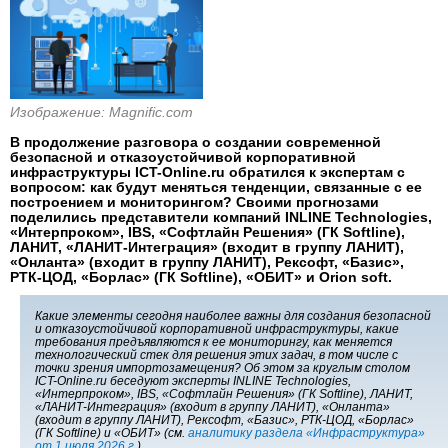
Изображение: Magnific.com
В продолжение разговора о создании современной
безопасной и отказоустойчивой корпоративной
инфраструктуры ICT-Online.ru обратился к экспертам с
вопросом: как будут меняться тенденции, связанные с ее
построением и мониторингом? Своими прогнозами
поделились представители компаний INLINE Technologies,
«Интерпроком», IBS, «Софтлайн Решения» (ГК Softline),
ЛАНИТ, «ЛАНИТ-Интеграция» (входит в группу ЛАНИТ),
«Онланта» (входит в группу ЛАНИТ), Рексофт, «Базис»,
РТК-ЦОД, «Борлас» (ГК Softline), «ОБИТ» и Orion soft.
Какие элементы сегодня наиболее важны для создания безопасной
и отказоустойчивой корпоративной инфраструктуры, какие
требования предъявляются к ее мониторингу, как меняется
технологический стек для решения этих задач, в том числе с
точки зрения импортозамещения? Об этом за круглым столом
ICT-Online.ru беседуют эксперты INLINE Technologies,
«Интерпроком», IBS, «Софтлайн Решения» (ГК Softline), ЛАНИТ,
«ЛАНИТ-Интеграция» (входит в группу ЛАНИТ), «Онланта»
(входит в группу ЛАНИТ), Рексофт, «Базис», РТК-ЦОД, «Борлас»
(ГК Softline) и «ОБИТ» (см.
аналитику раздела «Инфраструктура»
от 1 июля 2026 г.
).