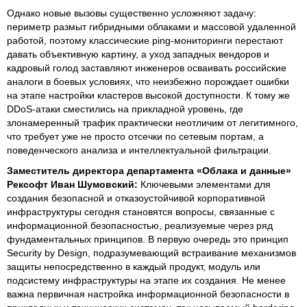
Однако новые вызовы существенно усложняют задачу:
периметр размыт гибридными облаками и массовой удаленной
работой, поэтому классические ping-мониторинги перестают
давать объективную картину, а уход западных вендоров и
кадровый голод заставляют инженеров осваивать российские
аналоги в боевых условиях, что неизбежно порождает ошибки
на этапе настройки кластеров высокой доступности. К тому же
DDoS-атаки сместились на прикладной уровень, где
злонамеренный трафик практически неотличим от легитимного,
что требует уже не просто отсечки по сетевым портам, а
поведенческого анализа и интеллектуальной фильтрации.
Заместитель директора департамента «Облака и данные»
Рексофт Иван Шумовский:
Ключевыми элементами для
создания безопасной и отказоустойчивой корпоративной
инфраструктуры сегодня становятся вопросы, связанные с
информационной безопасностью, реализуемые через ряд
фундаментальных принципов. В первую очередь это принцип
Security by Design, подразумевающий встраивание механизмов
защиты непосредственно в каждый продукт, модуль или
подсистему инфраструктуры на этапе их создания. Не менее
важна первичная настройка информационной безопасности в