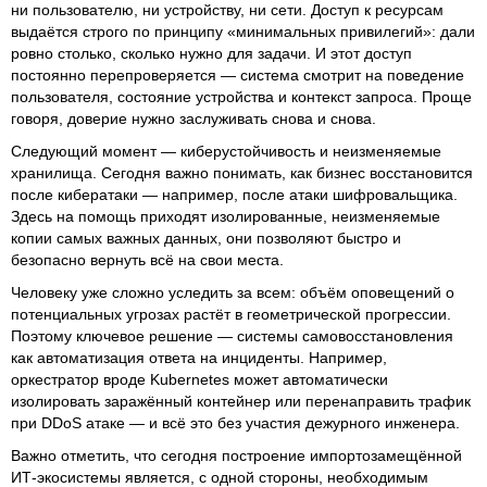
ни пользователю, ни устройству, ни сети. Доступ к ресурсам
выдаётся строго по принципу «минимальных привилегий»: дали
ровно столько, сколько нужно для задачи. И этот доступ
постоянно перепроверяется — система смотрит на поведение
пользователя, состояние устройства и контекст запроса. Проще
говоря, доверие нужно заслуживать снова и снова.
Следующий момент — киберустойчивость и неизменяемые
хранилища. Сегодня важно понимать, как бизнес восстановится
после кибератаки — например, после атаки шифровальщика.
Здесь на помощь приходят изолированные, неизменяемые
копии самых важных данных, они позволяют быстро и
безопасно вернуть всё на свои места.
Человеку уже сложно уследить за всем: объём оповещений о
потенциальных угрозах растёт в геометрической прогрессии.
Поэтому ключевое решение — системы самовосстановления
как автоматизация ответа на инциденты. Например,
оркестратор вроде Kubernetes может автоматически
изолировать заражённый контейнер или перенаправить трафик
при DDoS атаке — и всё это без участия дежурного инженера.
Важно отметить, что сегодня построение импортозамещённой
ИТ-экосистемы является, с одной стороны, необходимым