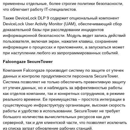
применены отдельные, более строгие политики безопасности,
что облегчает работу IT-специалистов.
Также DeviceLock DLP 9 содержит опциональный компонент
DeviceLock User Activity Monitor (UAM), обеспечивающий сбор
доказательной базы при расследовании инцидентов
информационной безопасности. Модуль ведет запись действий
пользователя, включая экран, нажатия клавиш, сохранение
информации о процессах и приложениях, а запускаться может
при наступлении любого из запрограммированных событий.
Falcongaze SecureTower
Компания Falcongaze производит систему по защите от утечек
данных и контролю продуктивности персонала SecureTower.
Система позволяет не только обеспечить превентивную защиту
от утечек данных, но и наблюдать за эффективностью работы
как отделов компании, так и конкретных сотрудников, в режиме
реального времени. Ее преимущества – простота интеграции в
существующую инфраструктуру организации, высокая скорость
работы и удобство в использовании. SecureTower не требует
большого количества вычислительных ресурсов как для
серверной, так и для клиентской части, что позволяет исключить
из списка затрат обновление рабочих станций.