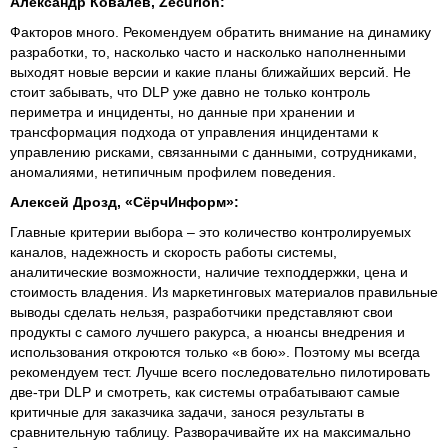
Александр Ковалёв, Zecurion:
Факторов много. Рекомендуем обратить внимание на динамику
разработки, то, насколько часто и насколько наполненными
выходят новые версии и какие планы ближайших версий. Не
стоит забывать, что DLP уже давно не только контроль
периметра и инциденты, но данные при хранении и
трансформация подхода от управления инцидентами к
управлению рисками, связанными с данными, сотрудниками,
аномалиями, нетипичным профилем поведения.
Алексей Дрозд, «СёрчИнформ»:
Главные критерии выбора – это количество контролируемых
каналов, надежность и скорость работы системы,
аналитические возможности, наличие техподдержки, цена и
стоимость владения. Из маркетинговых материалов правильные
выводы сделать нельзя, разработчики представляют свои
продукты с самого лучшего ракурса, а нюансы внедрения и
использования откроются только «в бою». Поэтому мы всегда
рекомендуем тест. Лучше всего последовательно пилотировать
две-три DLP и смотреть, как системы отрабатывают самые
критичные для заказчика задачи, занося результаты в
сравнительную таблицу. Разворачивайте их на максимально