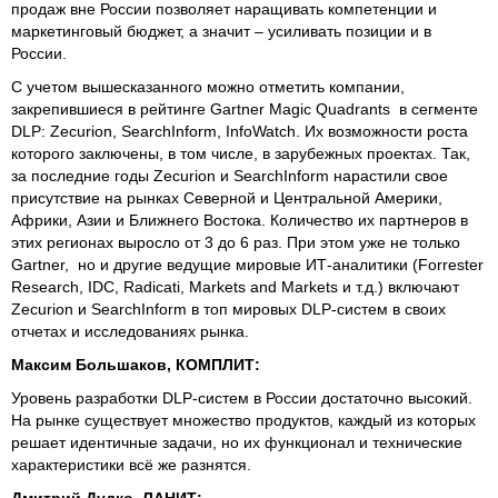
продаж вне России позволяет наращивать компетенции и
маркетинговый бюджет, а значит – усиливать позиции и в
России.
С учетом вышесказанного можно отметить компании,
закрепившиеся в рейтинге Gartner Magic Quadrants в сегменте
DLP: Zecurion, SearchInform, InfoWatch. Их возможности роста
которого заключены, в том числе, в зарубежных проектах. Так,
за последние годы Zecurion и SearchInform нарастили свое
присутствие на рынках Северной и Центральной Америки,
Африки, Азии и Ближнего Востока. Количество их партнеров в
этих регионах выросло от 3 до 6 раз. При этом уже не только
Gartner, но и другие ведущие мировые ИТ-аналитики (Forrester
Research, IDC, Radicati, Markets and Markets и т.д.) включают
Zecurion и SearchInform в топ мировых DLP-систем в своих
отчетах и исследованиях рынка.
Максим Большаков, КОМПЛИТ:
Уровень разработки DLP-систем в России достаточно высокий.
На рынке существует множество продуктов, каждый из которых
решает идентичные задачи, но их функционал и технические
характеристики всё же разнятся.
Дмитрий Дудко, ЛАНИТ: