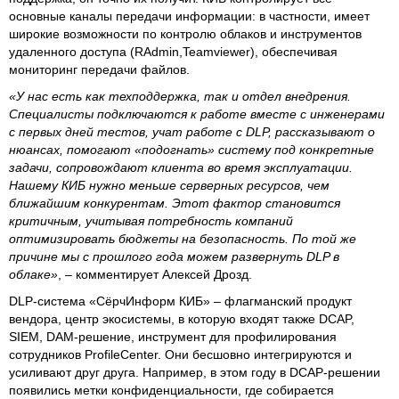
основные каналы передачи информации: в частности, имеет
широкие возможности по контролю облаков и инструментов
удаленного доступа (RAdmin,Teamviewer), обеспечивая
мониторинг передачи файлов.
«У нас есть как техподдержка, так и отдел внедрения.
Специалисты подключаются к работе вместе с инженерами
с первых дней тестов, учат работе с DLP, рассказывают о
нюансах, помогают «подогнать» систему под конкретные
задачи, сопровождают клиента во время эксплуатации.
Нашему КИБ нужно меньше серверных ресурсов, чем
ближайшим конкурентам. Этот фактор становится
критичным, учитывая потребность компаний
оптимизировать бюджеты на безопасность. По той же
причине мы с прошлого года можем развернуть DLP в
облаке»
, – комментирует Алексей Дрозд.
DLP-система «СёрчИнформ КИБ» – флагманский продукт
вендора, центр экосистемы, в которую входят также DCAP,
SIEM, DAM-решение, инструмент для профилирования
сотрудников ProfileCenter. Они бесшовно интегрируются и
усиливают друг друга. Например, в этом году в DCAP-решении
появились метки конфиденциальности, где собирается