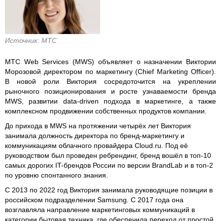
Источник: МТС
МТС Web Services (MWS) объявляет о назначении Виктории
Морозовой директором по маркетингу (Chief Marketing Officer).
В новой роли Виктория сосредоточится на укреплении
рыночного позиционирования и росте узнаваемости бренда
MWS, развитии data-driven подхода в маркетинге, а также
комплексном продвижении собственных продуктов компании.
До прихода в MWS на протяжении четырёх лет Виктория
занимала должность директора по бренд-маркетингу и
коммуникациям облачного провайдера Cloud.ru. Под её
руководством был проведен ребрендинг, бренд вошёл в топ-10
самых дорогих IT-брендов России по версии BrandLab и в топ-2
по уровню спонтанного знания.
С 2013 по 2022 год Виктория занимала руководящие позиции в
российском подразделении Samsung. С 2017 года она
возглавляла направление маркетинговых коммуникаций в
категории бытовая техника, где обеспечила переход от простой