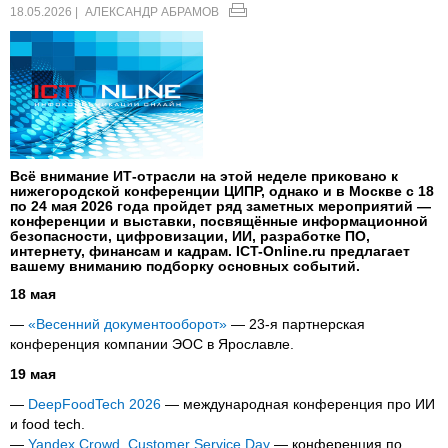
18.05.2026 |
АЛЕКСАНДР АБРАМОВ
Всё внимание ИТ-отрасли на этой неделе приковано к
нижегородской конференции ЦИПР, однако и в Москве с 18
по 24 мая 2026 года пройдет ряд заметных мероприятий —
конференции и выставки, посвящённые информационной
безопасности, цифровизации, ИИ, разработке ПО,
интернету, финансам и кадрам. ICT-Online.ru предлагает
вашему вниманию подборку основных событий.
18 мая
—
«Весенний документооборот»
— 23-я партнерская
конференция компании ЭОС в Ярославле.
19 мая
—
DeepFoodTech 2026
— международная конференция про ИИ
и food tech.
—
Yandex Crowd. Customer Service Day
— конференция по