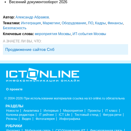
Весенний документооборот 2026
Автор:
Александр Абрамов
.
Тематики:
Интеграция
,
Маркетинг
,
Оборудование
,
ПО
,
Кадры
,
Финансы
,
Безопасность
Ключевые слова:
мероприятия Москвы
,
ИТ-события Москвы
А ЗНАЕТЕ ЛИ ВЫ, ЧТО:
Продвижение сайтов Спб
О проекте
© 2004-2026 При использовании материалов ссылка на ict-online.ru обязательна
РАЗДЕЛЫ
Новости
Аналитика
Интервью
Мероприятия
Проекты
IT класс
Колонка редактора
IT рейтинг
ICT Life
Тестовый стенд
Фигура речи
Релизы
Видео
Фотогалерея
Инфографика
РУБРИКИ
Интернет
Мобильная связь
CIO/Управление ИТ
Фиксированная связь