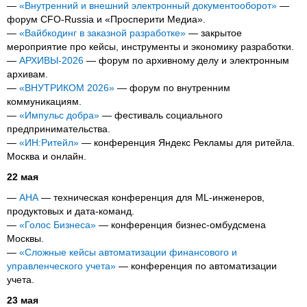
—
«Внутренний и внешний электронный документооборот»
—
форум CFO-Russia и «Просперити Медиа».
—
«Вайбкодинг в заказной разработке»
— закрытое
мероприятие про кейсы, инструменты и экономику разработки.
—
АРХИВЫ-2026
— форум по архивному делу и электронным
архивам.
—
«ВНУТРИКОМ 2026»
— форум по внутренним
коммуникациям.
—
«Импульс добра»
— фестиваль социального
предпринимательства.
—
«ИН:Ритейл»
— конференция Яндекс Рекламы для ритейла.
Москва и онлайн.
22 мая
—
АНА
— техническая конференция для ML-инженеров,
продуктовых и дата-команд.
—
«Голос Бизнеса»
— конференция бизнес-омбудсмена
Москвы.
—
«Сложные кейсы автоматизации финансового и
управленческого учета»
— конференция по автоматизации
учета.
23 мая