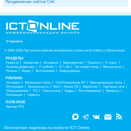
Продвижение сайтов Спб
О проекте
© 2004-2026 При использовании материалов ссылка на ict-online.ru обязательна
РАЗДЕЛЫ
Новости
Аналитика
Интервью
Мероприятия
Проекты
IT класс
Колонка редактора
IT рейтинг
ICT Life
Тестовый стенд
Фигура речи
Релизы
Видео
Фотогалерея
Инфографика
РУБРИКИ
Интернет
Мобильная связь
CIO/Управление ИТ
Фиксированная связь
Интеграция
Безопасность
Веб
Рынок ПК
Маркетинг
Торговые сети
Оборудование
ПО
Outsourcing
Кадры
Регулирование
Финансы
Инновации
Гаджеты
ПОЛЕЗНОЕ
Аренда VPS
Бесплатная подписка на новости ICT-Online