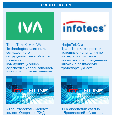
СВЕЖЕЕ ПО ТЕМЕ
ТрансТелеКом и IVA
ИнфоТеКС и
Technologies заключили
ТрансТелеКом провели
соглашение о
успешные испытания по
сотрудничестве в области
интеграции системы
развития
квантового распределения
коммуникационных
ключей в оптическую
сервисов с использованием
транспортную сеть
искусственного интеллекта
«Транстелеком» меняет
ТТК обеспечил связью
колею. Оператор РЖД
«Ярославский областной