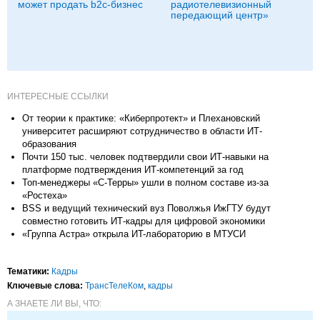
может продать b2c-бизнес
радиотелевизионный
передающий центр»
ИНТЕРЕСНЫЕ ССЫЛКИ
От теории к практике: «Киберпротект» и Плехановский
университет расширяют сотрудничество в области ИТ-
образования
Почти 150 тыс. человек подтвердили свои ИТ-навыки на
платформе подтверждения ИТ-компетенций за год
Топ-менеджеры «С-Терры» ушли в полном составе из-за
«Ростеха»
BSS и ведущий технический вуз Поволжья ИжГТУ будут
совместно готовить ИТ-кадры для цифровой экономики
«Группа Астра» открыла ИT-лабораторию в МТУСИ
Тематики:
Кадры
Ключевые слова:
ТрансТелеКом
,
кадры
А ЗНАЕТЕ ЛИ ВЫ, ЧТО: