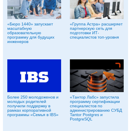
«Бюро 1440» запускает
«Группа Астра» расширяет
масштабную
партнерскую сеть для
образовательную
подготовки ИТ-
программу для будущих
специалистов топ-уровня
инженеров
Более 250 молодоженов и
«Тантор Лабс» запустила
молодых родителей
программу сертификации
получили поддержку в
специалистов по
рамках корпоративной
администрированию СУБД
программы «Семья в IBS»
Tantor Postgres и
PostgreSQL