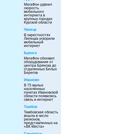
МегаФон удвоил
скорость
мобильного
интернета в
крупных городах
Курской области
Липецк
В окрестностях
Липецка ускорили
мобильный
интернет
Брянск
МегаФон обновил
оборудование от
центра Брянска до
отдаленных Белых
Берегов
Иваново
В 75 малых
населённых
пунктах Ивановской
области появились
связь и интернет
Тамбов
Тамбовская область
вошла в число
регионов,
представленных на
«ВК Места»
Смоленск