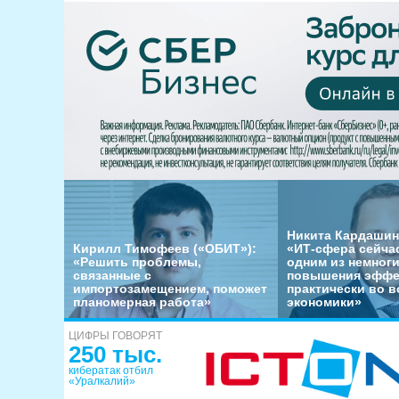
Никита Кардашин
Кирилл Тимофеев («ОБИТ»):
«ИТ-сфера сейча
«Решить проблемы,
одним из немног
связанные с
повышения эффе
импортозамещением, поможет
практически во в
планомерная работа»
экономики»
ЦИФРЫ ГОВОРЯТ
250 тыс.
кибератак отбил
«Уралкалий»