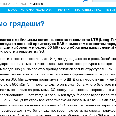
ВЫБРАТЬ РЕГИОН
> Москва
Ы
IT КЛАСС
КОЛОНКА РЕДАКТОРА
IT РЕЙТИНГ
ТЕСТОВЫЙ СТЕНД
РЕЛИЗ
амо грядеши?
ется к мобильным сетям на основе технологии LTE (Long Term
лагодаря плоской архитектуре SAE и высоким скоростям пере
анции к абоненту и около 50 Мбит/с в обратном направлении) 
хнологий семейства 3G.
 сети «третьего поколения». И дело здесь даже не в российской с
ударство привязывает использование частотного ресурса к конкретн
нь медленно (75 % спектра принадлежит силовым структурам и лиш
 нужно воспитывать российского абонента (привыкшего к скоростям
 сетей 3G. Мы должны привыкнуть, что ШПД стал мобильным, и не б
стью в 500 кбит/с, – потенциально он может быть много быстрее и 
латить не только за реальный 3G-доступ на высокой скорости, но и 
пользования, – вот тогда и свершится чудо. У операторов появится
 – они начнут их строительство тысячами базовыми станциями в го
оявятся миллионы новых абонентов 3G, начнется снижение тарифов.
ператоры хотят «отбить» уже построенные сети, не снижая тарифов
новых сетей. А это невозможно, так как абонентская база 3G растет