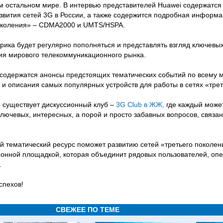
ем остальном мире. В интервью представителей Huawei содержатс
звития сетей 3G в России, а также содержится подробная информа
поколения» – CDMA2000 и UMTS/HSPA.
убрика будет регулярно пополняться и представлять взгляд ключевы
ия мирового телекоммуникационного рынка.
 содержатся анонсы предстоящих тематических событий по всему м
и описания самых популярных устройств для работы в сетях «трет
е существует дискуссионный клуб –
3G Club в ЖЖ,
где каждый може
ключевых, интересных, а порой и просто забавных вопросов, связа
й тематический ресурс поможет развитию сетей «третьего поколен
онной площадкой, которая объединит рядовых пользователей, опе
.
Успехов!
СВЕЖЕЕ ПО ТЕМЕ