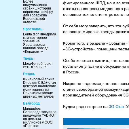
Более
фиксированного ШПД, но и во вс
полумиллиона
страниц истории
ответы на вопросы медленного ра
перевели в цифру
основных технология «третьего 
для Госархива
Воронежской
области
От себя могу заверить, что эта р
Ярославль
основные мировые тренды развит
Lenta tech внедрила
компьютерное
зрение на
Кроме того, в разделе «События»
Ярославском
шинном заводе
«3G-устройства» помещены тесты 
«Кордиант»
Тверь
Особо хочется отметить, что такж
МегаФон обновил
посильное участие в обсуждении 
сеть в Кашине
в России.
Рязань
Финансовый архив
Directum СЭД+ стал
Искренне надеемся, что наш новы
центром налогового
станет своеобразной коммуникаци
мониторинга на
Приокском заводе
производителей оборудования 3G
цветных металлов
Белгород
Будем рады встрече на
3G Club
. 
Минцифры
Белгорода закупила
продукцию YADRO
на десятки
миллионов у ООО
«Пчелка»