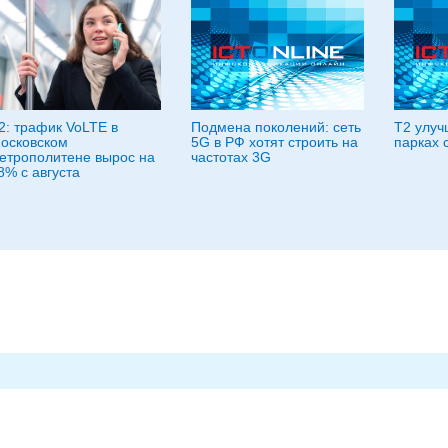
2: трафик VoLTE в
Подмена поколений: сеть
Т2 улуч
осковском
5G в РФ хотят строить на
парках 
етрополитене вырос на
частотах 3G
8% с августа