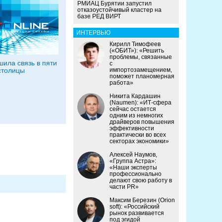
РМИАЦ Бурятии запустил
отказоустойчивый кластер на
базе РЕД ВИРТ
ИНТЕРВЬЮ
Кирилл Тимофеев
(«ОБИТ»): «Решить
проблемы, связанные
шила связь в пяти
с
столицы
импортозамещением,
поможет планомерная
работа»
Никита Кардашин
(Naumen): «ИТ-сфера
сейчас остается
одним из немногих
драйверов повышения
эффективности
практически во всех
секторах экономики»
Алексей Наумов,
«Группа Астра»:
«Наши эксперты
профессионально
делают свою работу в
части PR»
Максим Березин (Orion
soft): «Российский
рынок развивается
под эгидой