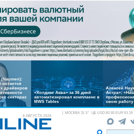
 (Naumen):
с остается
их драйверов
Алексей Нау
ктивности
«Холдинг Аква» за 36 дней
Астра»: «На
сех секторах
автоматизировал комплаенс в
профессиона
MWS Tables
свою работу 
МОСКВА
31.5
°
ЦБ
USD 80.93 EUR 93.19
6 АВГУСТА 2026