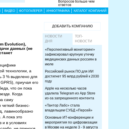
Вопросов больше чем
ответов
Ы
ВИДЕО
ФОТОГАЛЕРЕЯ
ИНФОГРАФИКА
КАТАЛОГ КОМПАНИЙ
ДОБАВИТЬ КОМПАНИЮ
НОВОСТИ
ТОП-
ДНЯ
НОВОСТИ
 Evolution),
дачи данных (не
«Перспективный мониторинг»
станет
зафиксировал крупную утечку
медицинских данных россиян в
июле
пецифике
ой технологии, а
Российский рынок ПО для ИИ
ь 3 % выделено для
достигнет 95 млрд рублей к 2030
году
 GPRS), приучая его
еда, что он пока
Apple на несколько часов
удалила Telegram из App Store
везде. Когда
из-за запрещенного контента
за саму
 четкий бизнес-
«Тантор Лабс» стала
владельцем СУБД «Персей»
д, лавинообразно
 А пока это
Основные ИТ-конференции и
 и в условиях
мероприятия по цифровизации
в Москве на неделе 3 - 9 августа
 слабо, не принося