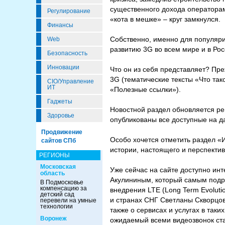
существенного дохода операторам
Регулирование
«кота в мешке» – круг замкнулся.
Финансы
Собственно, именно для популяр
Web
развитию 3G во всем мире и в Рос
Безопасность
Инновации
Что он из себя представляет? Пр
3G (тематические тексты «Что та
CIO/Управление
ИТ
«Полезные ссылки»).
Гаджеты
Новостной раздел обновляется р
Здоровье
опубликованы все доступные на д
Продвижение
Особо хочется отметить раздел «
сайтов СПб
истории, настоящего и перспектив
РЕГИОНЫ
Московская
Уже сейчас на сайте доступно и
область
Акулининым, который самым подро
В Подмосковье
компенсацию за
внедрения LTE (Long Term Evoluti
детский сад
и странах СНГ Светланы Скворцов
перевели на умные
технологии
также о сервисах и услугах в так
Воронеж
ожидаемый всеми видеозвонок стал 