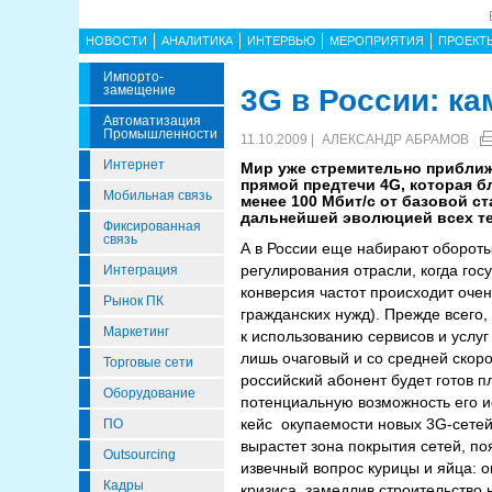
НОВОСТИ
АНАЛИТИКА
ИНТЕРВЬЮ
МЕРОПРИЯТИЯ
ПРОЕКТ
Импорто­
Замещение
3G в России: к
Автоматизация
Промышленности
11.10.2009 |
АЛЕКСАНДР АБРАМОВ
Интернет
Мир уже стремительно приближа
прямой предтечи 4G, которая б
Мобильная связь
менее 100 Мбит/с от базовой ст
дальнейшей эволюцией всех те
Фиксированная
связь
А в России еще набирают обороты
регулирования отрасли, когда гос
Интеграция
конверсия частот происходит оче
Рынок ПК
гражданских нужд). Прежде всего,
Маркетинг
к использованию сервисов и услуг
лишь очаговый и со средней скоро
Торговые сети
российский абонент будет готов п
Оборудование
потенциальную возможность его ис
кейс окупаемости новых 3G-сетей
ПО
вырастет зона покрытия сетей, п
Outsourcing
извечный вопрос курицы и яйца: о
Кадры
кризиса, замедлив строительство 