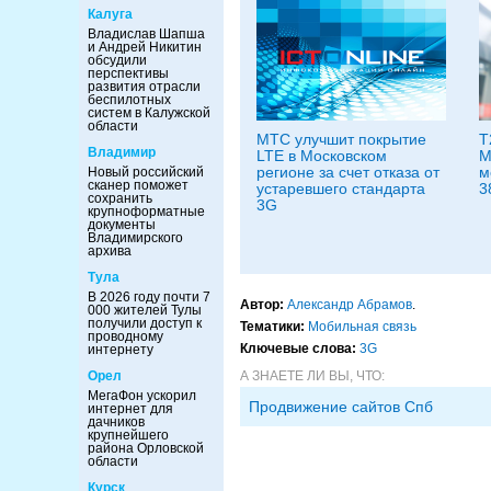
Калуга
Владислав Шапша
и Андрей Никитин
обсудили
перспективы
развития отрасли
беспилотных
систем в Калужской
области
МТС улучшит покрытие
Т
Владимир
LTE в Московском
М
регионе за счет отказа от
м
Новый российский
сканер поможет
устаревшего стандарта
3
сохранить
3G
крупноформатные
документы
Владимирского
архива
Тула
В 2026 году почти 7
Автор:
Александр Абрамов
.
000 жителей Тулы
получили доступ к
Тематики:
Мобильная связь
проводному
Ключевые слова:
3G
интернету
Орел
А ЗНАЕТЕ ЛИ ВЫ, ЧТО:
МегаФон ускорил
Продвижение сайтов Спб
интернет для
дачников
крупнейшего
района Орловской
области
Курск