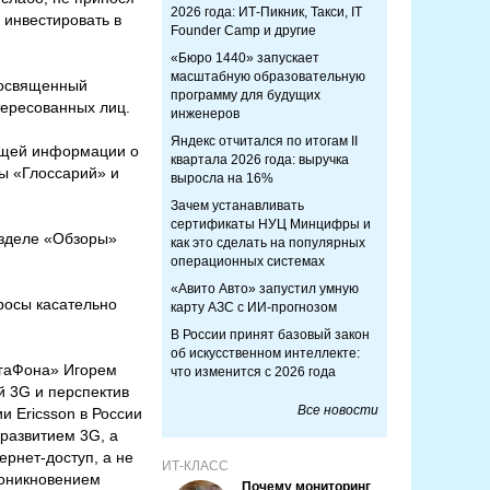
2026 года: ИТ-Пикник, Такси, IT
 инвестировать в
Founder Camp и другие
«Бюро 1440» запускает
масштабную образовательную
освященный
программу для будущих
тересованных лиц.
инженеров
Яндекс отчитался по итогам II
ающей информации о
квартала 2026 года: выручка
лы «Глоссарий» и
выросла на 16%
Зачем устанавливать
сертификаты НУЦ Минцифры и
азделе «Обзоры»
как это сделать на популярных
операционных системах
«Авито Авто» запустил умную
росы касательно
карту АЗС с ИИ-прогнозом
В России принят базовый закон
об искусственном интеллекте:
егаФона» Игорем
что изменится с 2026 года
й 3G и перспектив
Все новости
и Ericsson в России
развитием 3G, а
ернет-доступ, а не
ИТ-КЛАСС
проникновением
Почему мониторинг