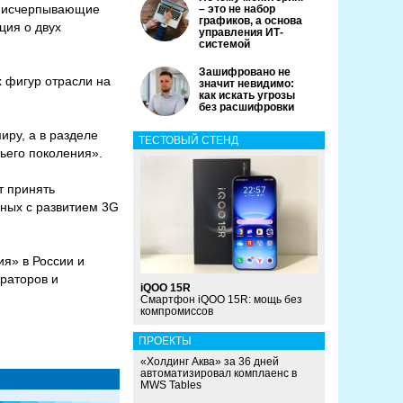
я исчерпывающие
– это не набор
графиков, а основа
ция о двух
управления ИТ-
системой
Зашифровано не
х фигур отрасли на
значит невидимо:
как искать угрозы
без расшифровки
иру, а в разделе
ТЕСТОВЫЙ СТЕНД
ьего поколения».
т принять
нных с развитием 3G
ия» в России и
раторов и
iQOO 15R
Смартфон iQOO 15R: мощь без
компромиссов
ПРОЕКТЫ
«Холдинг Аква» за 36 дней
автоматизировал комплаенс в
MWS Tables