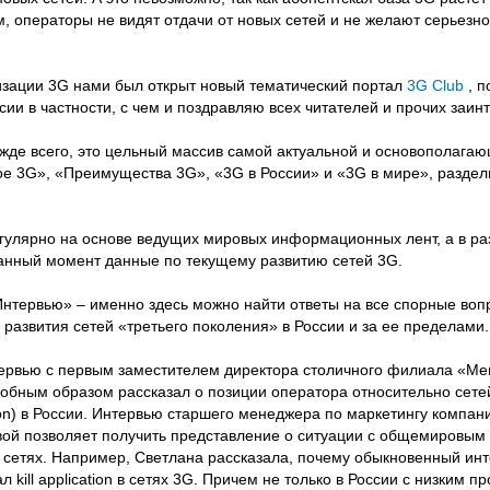
, операторы не видят отдачи от новых сетей и не желают серьезно
изации 3G нами был открыт новый тематический портал
3G Club
, п
сии в частности, с чем и поздравляю всех читателей и прочих заин
ежде всего, это цельный массив самой актуальной и основополаг
кое 3G», «Преимущества 3G», «3G в России» и «3G в мире», разде
егулярно на основе ведущих мировых информационных лент, а в р
анный момент данные по текущему развитию сетей 3G.
Интервью» – именно здесь можно найти ответы на все спорные воп
 развития сетей «третьего поколения» в России и за ее пределами.
нтервью с первым заместителем директора столичного филиала «М
бным образом рассказал о позиции оператора относительно сете
on) в России. Интервью старшего менеджера по маркетингу компани
ой позволяет получить представление о ситуации с общемировым 
их сетях. Например, Светлана рассказала, почему обыкновенный инт
kill application в сетях 3G. Причем не только в России с низким 