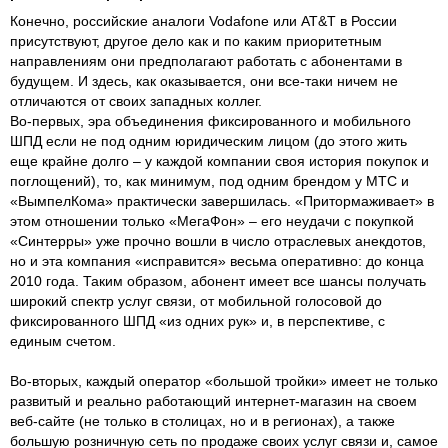
Конечно, российские аналоги Vodafone или AT&T в России
присутствуют, другое дело как и по каким приоритетным
направлениям они предполагают работать с абонентами в
будущем. И здесь, как оказывается, они все-таки ничем не
отличаются от своих западных коллег.
Во-первых, эра объединения фиксированного и мобильного
ШПД если не под одним юридическим лицом (до этого жить
еще крайне долго – у каждой компании своя история покупок и
поглощений), то, как минимум, под одним брендом у МТС и
«ВымпелКома» практически завершилась. «Притормаживает» в
этом отношении только «МегаФон» – его неудачи с покупкой
«Синтерры» уже прочно вошли в число отраслевых анекдотов,
но и эта компания «исправится» весьма оперативно: до конца
2010 года. Таким образом, абонент имеет все шансы получать
широкий спектр услуг связи, от мобильной голосовой до
фиксированного ШПД «из одних рук» и, в перспективе, с
единым счетом.
Во-вторых, каждый оператор «большой тройки» имеет не только
развитый и реально работающий интернет-магазин на своем
веб-сайте (не только в столицах, но и в регионах), а также
большую розничную сеть по продаже своих услуг связи и, самое