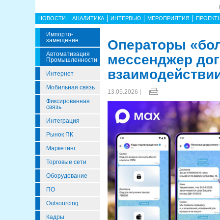
НОВОСТИ
АНАЛИТИКА
ИНТЕРВЬЮ
МЕРОПРИЯТИЯ
ПРОЕКТ
Импорто­
Замещение
Операторы «бол
Автоматизация
мессенджер дог
Промышленности
взаимодействи
Интернет
Мобильная связь
13.05.2026 |
Фиксированная
связь
Интеграция
Рынок ПК
Маркетинг
Торговые сети
Оборудование
ПО
Outsourcing
Кадры