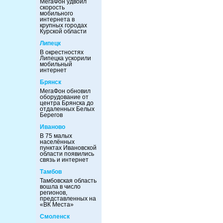
МегаФон удвоил
скорость
мобильного
интернета в
крупных городах
Курской области
Липецк
В окрестностях
Липецка ускорили
мобильный
интернет
Брянск
МегаФон обновил
оборудование от
центра Брянска до
отдаленных Белых
Берегов
Иваново
В 75 малых
населённых
пунктах Ивановской
области появились
связь и интернет
Тамбов
Тамбовская область
вошла в число
регионов,
представленных на
«ВК Места»
Смоленск