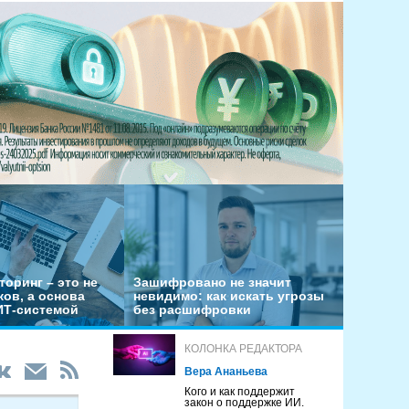
оринг – это не
Зашифровано не значит
ов, а основа
невидимо: как искать угрозы
ИТ-системой
без расшифровки
КОЛОНКА РЕДАКТОРА
Вера Ананьева
Кого и как поддержит
закон о поддержке ИИ.