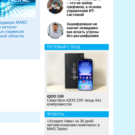
– это не набор
графиков, а основа
управления ИТ-
системой
енджере МАКС
Зашифровано не
 каталог
значит невидимо:
х сервисов
как искать угрозы
кой области
без расшифровки
ТЕСТОВЫЙ СТЕНД
iQOO 15R
Смартфон iQOO 15R: мощь без
компромиссов
ПРОЕКТЫ
«Холдинг Аква» за 36 дней
автоматизировал комплаенс в
MWS Tables