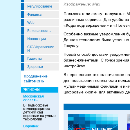
Изображение: Max
Регулирование
Пользователи смогут получать в 
Финансы
различные сервисы. Для удобств
Web
«Коды подтверждения» и «Полезн
Безопасность
Особенно важные уведомления буд
Инновации
Данная технология была успешно
Госуслуг.
CIO/Управление
ИТ
Новый способ доставки уведомлен
Гаджеты
бизнес-клиентами. С точки зрени
настройках.
Здоровье
В перспективе технологическое п
Продвижение
для повышения лояльности польз
сайтов СПб
мультимедийными файлами и интер
РЕГИОНЫ
цифровые кнопки для активных де
Московская
область
В Подмосковье
компенсацию за
детский сад
перевели на умные
технологии
Воронеж