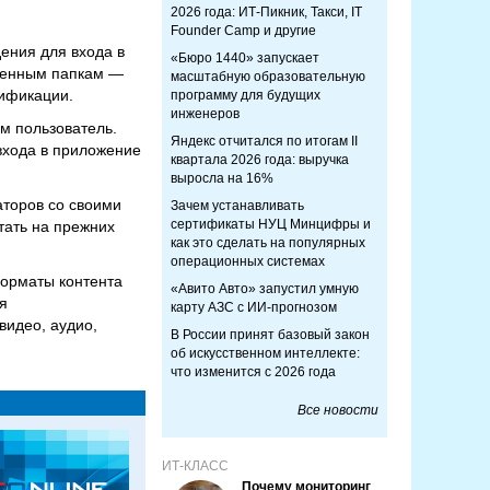
2026 года: ИТ-Пикник, Такси, IT
Founder Camp и другие
ения для входа в
«Бюро 1440» запускает
ищенным папкам —
масштабную образовательную
ификации.
программу для будущих
инженеров
м пользователь.
Яндекс отчитался по итогам II
входа в приложение
квартала 2026 года: выручка
выросла на 16%
аторов со своими
Зачем устанавливать
сертификаты НУЦ Минцифры и
тать на прежних
как это сделать на популярных
операционных системах
форматы контента
«Авито Авто» запустил умную
я
карту АЗС с ИИ-прогнозом
видео, аудио,
В России принят базовый закон
об искусственном интеллекте:
что изменится с 2026 года
Все новости
ИТ-КЛАСС
Почему мониторинг