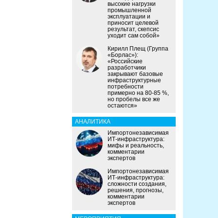
высокие нагрузки
промышленной
эксплуатации и
приносит целевой
результат, скепсис
уходит сам собой»
Кирилл Плещ (Группа
«Борлас»):
«Российские
разработчики
закрывают базовые
инфраструктурные
потребности
примерно на 80-85 %,
но пробелы все же
остаются»
АНАЛИТИКА
Импортонезависимая
ИТ-инфраструктура:
мифы и реальность,
комментарии
экспертов
Импортонезависимая
ИТ-инфраструктура:
сложности создания,
решения, прогнозы,
комментарии
экспертов