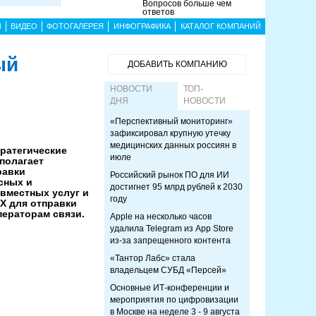
Вопросов больше чем
ответов
Ы
ВИДЕО
ФОТОГАЛЕРЕЯ
ИНФОГРАФИКА
КАТАЛОГ КОМПАНИЙ
ый
ДОБАВИТЬ КОМПАНИЮ
НОВОСТИ
ТОП-
ДНЯ
НОВОСТИ
«Перспективный мониторинг»
зафиксировал крупную утечку
медицинских данных россиян в
тратегические
июле
полагает
равки
Российский рынок ПО для ИИ
сных и
достигнет 95 млрд рублей к 2030
вместных услуг и
году
Х для отправки
ераторам связи.
Apple на несколько часов
удалила Telegram из App Store
из-за запрещенного контента
«Тантор Лабс» стала
владельцем СУБД «Персей»
Основные ИТ-конференции и
мероприятия по цифровизации
в Москве на неделе 3 - 9 августа