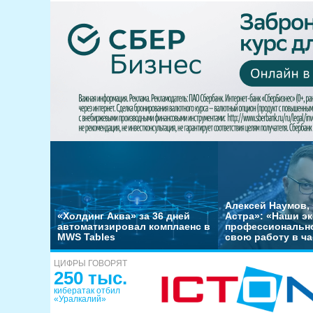
Алексей Наумов, 
«Холдинг Аква» за 36 дней
Астра»: «Наши э
автоматизировал комплаенс в
профессиональн
MWS Tables
свою работу в ча
ЦИФРЫ ГОВОРЯТ
250 тыс.
кибератак отбил
«Уралкалий»