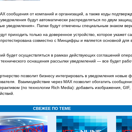
MAX сообщения от компаний и организаций, а также коды подтвержд
а уведомления будут автоматически распределяться по двум защ
ые уведомления». Папки будут отмечены специальным знаком вер
ут приходить только на доверенное устройство, которое укажет са
 протестирована совместно с Минцифры и является основной для 
ий будет осуществляться в рамках действующих соглашений опер
я технического оснащения рассылки уведомлений — все будет рабо
артнерство позволит бизнесу интегрировать в уведомления новые 
ователя. Взаимодействие через MAX позволит обогатить сообщени
активом (по технологии Rich Media): добавить изображения, GIF, 
йствий.
СВЕЖЕЕ ПО ТЕМЕ