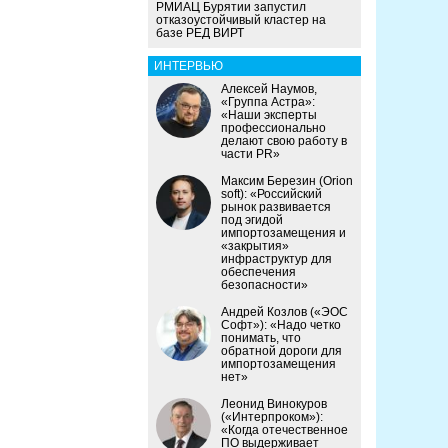
РМИАЦ Бурятии запустил
отказоустойчивый кластер на
базе РЕД ВИРТ
ИНТЕРВЬЮ
Алексей Наумов,
«Группа Астра»:
«Наши эксперты
профессионально
делают свою работу в
части PR»
Максим Березин (Orion
soft): «Российский
рынок развивается
под эгидой
импортозамещения и
«закрытия»
инфраструктур для
обеспечения
безопасности»
Андрей Козлов («ЭОС
Софт»): «Надо четко
понимать, что
обратной дороги для
импортозамещения
нет»
Леонид Винокуров
(«Интерпроком»):
«Когда отечественное
ПО выдерживает