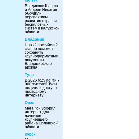
Калуга
Владислав Шапша
и Андрей Никитин
обсудили
перспективы
развития отрасли
беспилотных
систем в Калужской
области
Владимир
Новый российский
сканер поможет
сохранить
крупноформатные
документы
Владимирского
архива
Тула
В 2026 году почти 7
000 жителей Тулы
получили доступ к
проводному
интернету
Орел
МегаФон ускорил
интернет для
дачников
крупнейшего
района Орловской
области
Курск