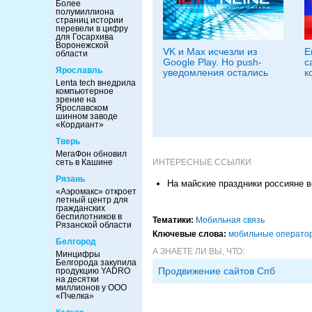
Более
полумиллиона
страниц истории
перевели в цифру
для Госархива
Воронежской
VK и Max исчезли из
Е
области
Google Play. Но push-
с
Ярославль
уведомления остались
к
Lenta tech внедрила
компьютерное
зрение на
Ярославском
шинном заводе
«Кордиант»
Тверь
МегаФон обновил
ИНТЕРЕСНЫЕ ССЫЛКИ
сеть в Кашине
Рязань
На майские праздники россияне 
«Аэромакс» откроет
летный центр для
гражданских
беспилотников в
Тематики:
Мобильная связь
Рязанской области
Ключевые слова:
мобильные операто
Белгород
А ЗНАЕТЕ ЛИ ВЫ, ЧТО:
Минцифры
Белгорода закупила
Продвижение сайтов Спб
продукцию YADRO
на десятки
миллионов у ООО
«Пчелка»