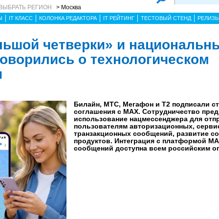
ВЫБРАТЬ РЕГИОН
> Москва
Ы
IT КЛАСС
КОЛОНКА РЕДАКТОРА
IT РЕЙТИНГ
ТЕСТОВЫЙ СТЕНД
РЕЛИЗ
ьшой четверки» и национальн
оворились о технологическом
и
Билайн, МТС, Мегафон и Т2 подписали с
соглашения с MAX. Сотрудничество пред
использование нацмессенджера для отп
пользователям авторизационных, серви
транзакционных сообщений, развитие со
продуктов. Интеграция с платформой МА
сообщений доступна всем российским оп