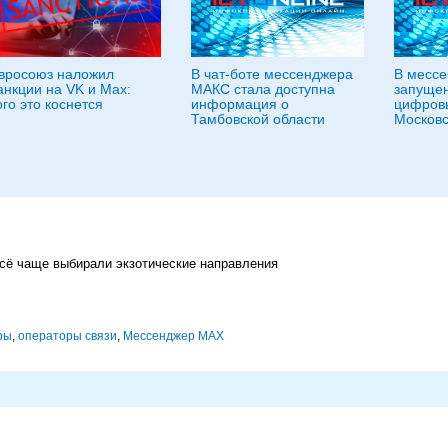
вросоюз наложил
В чат-боте мессенджера
В месс
анкции на VK и Max:
МАКС стала доступна
запущен
ого это коснется
информация о
цифровы
Тамбовской области
Московс
всё чаще выбирали экзотические направления
ры
,
операторы связи
,
Мессенджер MAX