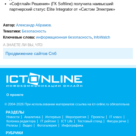
«Софтлайн Решения» (ГК Softline) получила наивысший
партнерский статус Elite Integrator от «Систэм Электрик»
Автор:
Александр Абрамов
.
Тематики:
Безопасность
Ключевые слова:
информационная безопасность
,
InfoWatch
А ЗНАЕТЕ ЛИ ВЫ, ЧТО:
Продвижение сайтов Спб
О проекте
© 2004-2026 При использовании материалов ссылка на ict-online.ru обязательна
РАЗДЕЛЫ
Новости
Аналитика
Интервью
Мероприятия
Проекты
IT класс
Колонка редактора
IT рейтинг
ICT Life
Тестовый стенд
Фигура речи
Релизы
Видео
Фотогалерея
Инфографика
РУБРИКИ