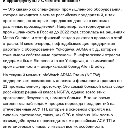
инфраструктуры? С чем это связано?
— Это связано со спецификой промышленного оборудования,
которое находится в активе российских предприятий, и тех
протоколов, по которым передаются данные в системах
различных производителей. Например, вся горнорудная
промышленность в России до 2022 года строилась на решениях
Metso Outotec, и этот финский вендор диктовал правила в этой
отрасли. В свою очередь, нефтедобывающие предприятия
работали с оборудованием Yokogawa, AUMA и т. д., которые
тоже имели собственные протоколы. В нефтегазовой отрасли
лидерами были Siemens и та же Yokogawa, а в химической
промышленности – американский бренд Allen Bradley.
На текущий момент InfoWatch ARMA Стена (NGFW)
поддерживает возможность анализа и фильтрации трафика по
21 промышленному протоколу. Это самый большой охват среди
российских решений класса NGFW, однако всего этих
протоколов, безусловно, намного больше. В то же время
сегодня мы наблюдаем процесс перевода предприятий на
отечественные АСУ ТП, которые в основном строятся на
типовых протоколах, таких, как OPC и Modbus. Мы плотно
взаимодействуем с производителями российских АСУ ТП и
интегрируемся с ними, учитывая все их особенности.