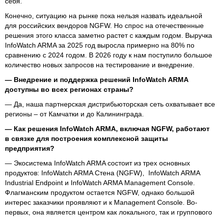
себя.
Конечно, ситуацию на рынке пока нельзя назвать идеальной
для российских вендоров NGFW. Но спрос на отечественные
решения этого класса заметно растет с каждым годом. Выручка
InfoWatch ARMA за 2025 год выросла примерно на 80% по
сравнению с 2024 годом. В 2026 году к нам поступило большое
количество новых запросов на тестирование и внедрение.
— Внедрение и поддержка решений InfoWatch ARMA
доступны во всех регионах страны?
— Да, наша партнерская дистрибьюторская сеть охватывает все
регионы – от Камчатки и до Калининграда.
— Как решения InfoWatch ARMA, включая NGFW, работают
в связке для построения комплексной защиты
предприятия?
— Экосистема InfoWatch ARMA состоит из трех основных
продуктов: InfoWatch ARMA Стена (NGFW), InfoWatch ARMA
Industrial Endpoint и InfoWatch ARMA Management Console.
Флагманским продуктом остается NGFW, однако большой
интерес заказчики проявляют и к Management Console. Во-
первых, она является центром как локального, так и группового