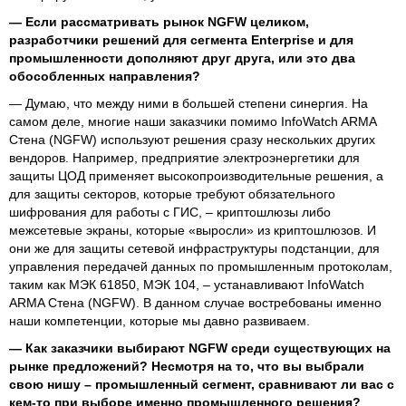
— Если рассматривать рынок NGFW целиком,
разработчики решений для сегмента Enterprise и для
промышленности дополняют друг друга, или это два
обособленных направления?
— Думаю, что между ними в большей степени синергия. На
самом деле, многие наши заказчики помимо InfoWatch ARMA
Стена (NGFW) используют решения сразу нескольких других
вендоров. Например, предприятие электроэнергетики для
защиты ЦОД применяет высокопроизводительные решения, а
для защиты секторов, которые требуют обязательного
шифрования для работы с ГИС, – криптошлюзы либо
межсетевые экраны, которые «выросли» из криптошлюзов. И
они же для защиты сетевой инфраструктуры подстанции, для
управления передачей данных по промышленным протоколам,
таким как МЭК 61850, МЭК 104, – устанавливают InfoWatch
ARMA Стена (NGFW). В данном случае востребованы именно
наши компетенции, которые мы давно развиваем.
— Как заказчики выбирают NGFW среди существующих на
рынке предложений? Несмотря на то, что вы выбрали
свою нишу – промышленный сегмент, сравнивают ли вас с
кем-то при выборе именно промышленного решения?