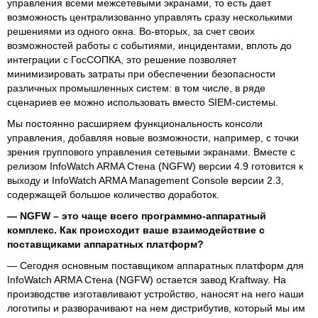
управления всеми межсетевыми экранами, то есть дает
возможность централизованно управлять сразу несколькими
решениями из одного окна. Во-вторых, за счет своих
возможностей работы с событиями, инцидентами, вплоть до
интеграции с ГосСОПКА, это решение позволяет
минимизировать затраты при обеспечении безопасности
различных промышленных систем: в том числе, в ряде
сценариев ее можно использовать вместо SIEM-системы.
Мы постоянно расширяем функциональность консоли
управления, добавляя новые возможности, например, с точки
зрения группового управления сетевыми экранами. Вместе с
релизом InfoWatch ARMA Стена (NGFW) версии 4.9 готовится к
выходу и InfoWatch ARMA Management Console версии 2.3,
содержащей большое количество доработок.
— NGFW – это чаще всего программно-аппаратный
комплекс. Как происходит ваше взаимодействие с
поставщиками аппаратных платформ?
— Сегодня основным поставщиком аппаратных платформ для
InfoWatch ARMA Стена (NGFW) остается завод Kraftway. На
производстве изготавливают устройство, наносят на него наши
логотипы и разворачивают на нем дистрибутив, который мы им