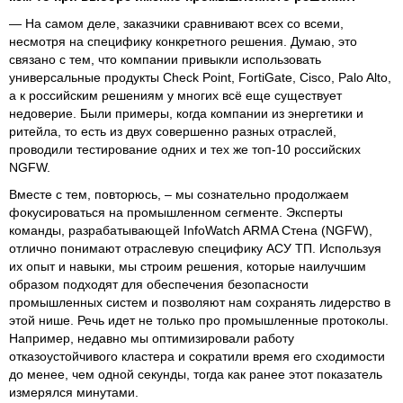
— На самом деле, заказчики сравнивают всех со всеми,
несмотря на специфику конкретного решения. Думаю, это
связано с тем, что компании привыкли использовать
универсальные продукты Check Point, FortiGate, Cisco, Palo Alto,
а к российским решениям у многих всё еще существует
недоверие. Были примеры, когда компании из энергетики и
ритейла, то есть из двух совершенно разных отраслей,
проводили тестирование одних и тех же топ-10 российских
NGFW.
Вместе с тем, повторюсь, – мы сознательно продолжаем
фокусироваться на промышленном сегменте. Эксперты
команды, разрабатывающей InfoWatch ARMA Стена (NGFW),
отлично понимают отраслевую специфику АСУ ТП. Используя
их опыт и навыки, мы строим решения, которые наилучшим
образом подходят для обеспечения безопасности
промышленных систем и позволяют нам сохранять лидерство в
этой нише. Речь идет не только про промышленные протоколы.
Например, недавно мы оптимизировали работу
отказоустойчивого кластера и сократили время его сходимости
до менее, чем одной секунды, тогда как ранее этот показатель
измерялся минутами.