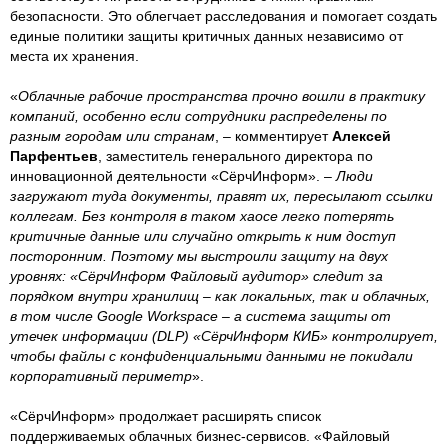
безопасности. Это облегчает расследования и помогает создать
единые политики защиты критичных данных независимо от
места их хранения.
«
Облачные рабочие пространства прочно вошли в практику
компаний, особенно если сотрудники распределены по
разным городам или странам
, – комментирует
Алексей
Парфентьев
, заместитель генерального директора по
инновационной деятельности «СёрчИнформ». –
Люди
загружают туда документы, правят их, пересылают ссылки
коллегам. Без контроля в таком хаосе легко потерять
критичные данные или случайно открыть к ним доступ
посторонним. Поэтому мы выстроили защиту на двух
уровнях: «СёрчИнформ Файловый аудитор» следит за
порядком внутри хранилищ – как локальных, так и облачных,
в том числе Google Workspace – а система защиты от
утечек информации (DLP) «СёрчИнформ КИБ» контролирует,
чтобы файлы с конфиденциальными данными не покидали
корпоративный периметр
».
«СёрчИнформ» продолжает расширять список
поддерживаемых облачных бизнес-сервисов. «Файловый