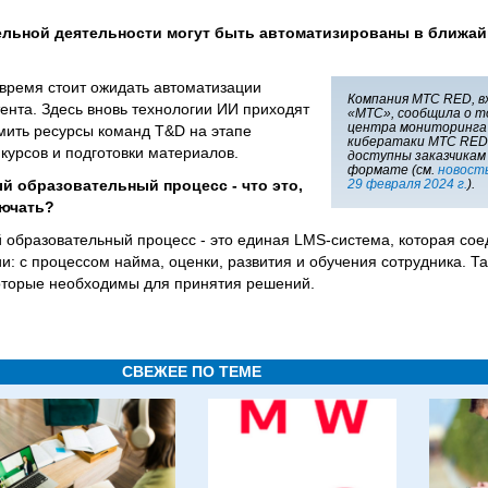
тельной деятельности могут быть автоматизированы в ближа
время стоит ожидать автоматизации
Компания МТС RED, в
ента. Здесь вновь технологии ИИ приходят
«МТС», сообщила о т
центра мониторинга 
мить ресурсы команд T&D на этапе
кибератаки МТС RED
курсов и подготовки материалов.
доступны заказчикам
формате (см.
новост
й образовательный процесс - что это,
29 февраля 2024 г.
).
лючать?
образовательный процесс - это единая LMS-система, которая сое
: с процессом найма, оценки, развития и обучения сотрудника. Т
которые необходимы для принятия решений.
СВЕЖЕЕ ПО ТЕМЕ