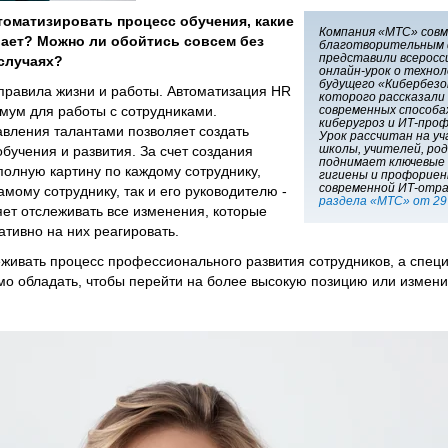
томатизировать процесс обучения, какие
Компания «МТС» совм
ает? Можно ли обойтись совсем без
благотворительным
представили всерос
 случаях?
онлайн-урок о технол
будущего «Кибербезо
правила жизни и работы. Автоматизация HR
которого рассказали
имум для работы с сотрудниками.
современных способ
киберугроз и ИТ-проф
вления талантами позволяет создать
Урок рассчитан на уч
школы, учителей, ро
обучения и развития. За счет создания
поднимает ключевые
полную картину по каждому сотруднику,
гигиены и профориен
современной ИТ-отра
амому сотруднику, так и его руководителю -
раздела «МТС» от 29 
ляет отслеживать все изменения, которые
ативно на них реагировать.
живать процесс профессионального развития сотрудников, а специ
о обладать, чтобы перейти на более высокую позицию или изменит