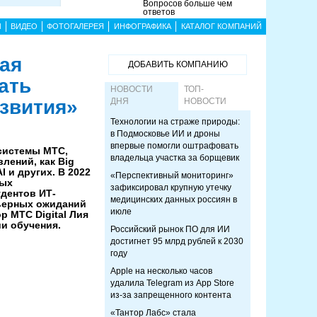
Вопросов больше чем
ответов
Ы
ВИДЕО
ФОТОГАЛЕРЕЯ
ИНФОГРАФИКА
КАТАЛОГ КОМПАНИЙ
ная
ДОБАВИТЬ КОМПАНИЮ
ать
НОВОСТИ
ТОП-
азвития»
ДНЯ
НОВОСТИ
Технологии на страже природы:
в Подмосковье ИИ и дроны
впервые помогли оштрафовать
системы МТС,
владельца участка за борщевик
лений, как Big
I и других. В 2022
«Перспективный мониторинг»
мых
зафиксировал крупную утечку
дентов ИТ-
медицинских данных россиян в
рьерных ожиданий
июле
р МТС Digital Лия
и обучения.
Российский рынок ПО для ИИ
достигнет 95 млрд рублей к 2030
году
Apple на несколько часов
удалила Telegram из App Store
из-за запрещенного контента
«Тантор Лабс» стала