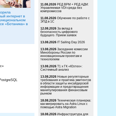
11.08.2026
РЕД ВРМ + РЕД АДМ:
Управляемая VDI-среда без
компромиссов
корила
ый интернет в
11.08.2026
Обучение по работе с
ункциональном
ЭПД в 1С
се «Ботаника» в
12.08.2026
За вклад в
безопасность цифрового
будущего. Прием заявок
13.08.2026
IT Sailing Day 2026
13.08.2026
Заседание комиссии
Минобороны России по
инновационным проектам и
технологиям
ис»
13.08.2026
Т1 x ГК «Юзтех»:
Системный анализ
13.08.2026
Новые регуляторные
PostgreSQL
требования и практика эмитентов
в области защиты инсайдерской
информации и предотвращения
манипулирования финансовым
рынком
18.08.2026
Техническая планерка:
как мигрировать на Astra Linux с
помощью Astra Migration
18.08.2026
Инфраструктура для