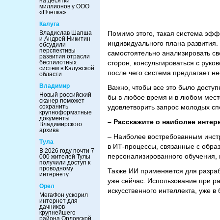
на десятки
миллионов у ООО
«Пчелка»
Калуга
Владислав Шапша
Помимо этого, такая система эф
и Андрей Никитин
индивидуального плана развития.
обсудили
перспективы
самостоятельно анализировать св
развития отрасли
беспилотных
сторон, консультироваться с руко
систем в Калужской
после чего система предлагает н
области
Владимир
Важно, чтобы все это было доступ
Новый российский
бы в любое время и в любом месте
сканер поможет
сохранить
удовлетворить запрос молодых спе
крупноформатные
документы
– Расскажите о наиболее интер
Владимирского
архива
– Наиболее востребованным инстр
Тула
в ИТ-процессы, связанные с обра
В 2026 году почти 7
персонализированного обучения, 
000 жителей Тулы
получили доступ к
проводному
Также ИИ применяется для разраб
интернету
уже сейчас. Использование при ра
Орел
искусственного интеллекта, уже в
МегаФон ускорил
интернет для
дачников
крупнейшего
района Орловской