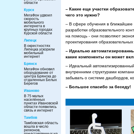
области
– Какие еще участки образова
Курск
чего это нужно?
МегаФон удвоил
скорость
мобильного
– В сфере обучения в ближайшее 
интернета в
крупных городах
разработки образовательного конт
Курской области
на помощь - они позволяют эконо
Липецк
проектирования образовательных 
В окрестностях
Липецка ускорили
– Идеально автоматизированны
мобильный
интернет
какие компоненты он может вк
Брянск
– Идеальный автоматизированный 
МегаФон обновил
внутренними структурами компании
оборудование от
центра Брянска до
забывать о системе дашбордов, 
отдаленных Белых
Берегов
– Большое спасибо за беседу!
Иваново
В 75 малых
населённых
пунктах Ивановской
области появились
связь и интернет
Тамбов
Тамбовская область
вошла в число
регионов,
представленных на