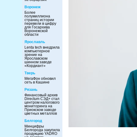
Воронеж
Более
полумиллиона
страниц истории
перевели в цифру
для Госархива
Воронежской
области
Ярославль
Lenta tech внедрила
компьютерное
зрение на
Ярославском
шинном заводе
«Кордиант»
Тверь
МегаФон обновил
сеть в Кашине
Рязань
Финансовый архив
Directum СЭД+ стал
центром налогового
мониторинга на
Приокском заводе
цветных металлов
Белгород
Минцифры
Белгорода закупила
продукцию YADRO