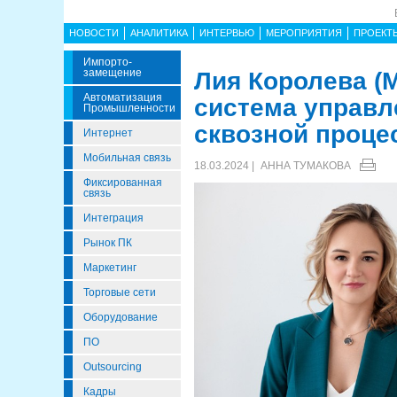
НОВОСТИ
АНАЛИТИКА
ИНТЕРВЬЮ
МЕРОПРИЯТИЯ
ПРОЕКТ
Импорто­
Замещение
Лия Королева (М
Автоматизация
система управл
Промышленности
сквозной процес
Интернет
Мобильная связь
18.03.2024 |
АННА ТУМАКОВА
Фиксированная
связь
Интеграция
Рынок ПК
Маркетинг
Торговые сети
Оборудование
ПО
Outsourcing
Кадры