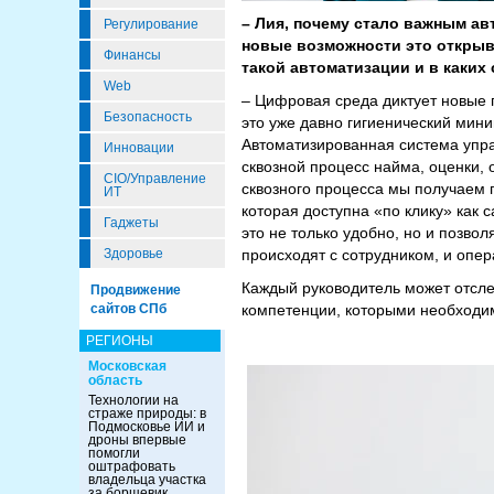
– Лия, почему стало важным ав
Регулирование
новые возможности это открыв
Финансы
такой автоматизации и в каких
Web
– Цифровая среда диктует новые 
Безопасность
это уже давно гигиенический мин
Автоматизированная система упра
Инновации
сквозной процесс найма, оценки, 
CIO/Управление
сквозного процесса мы получаем 
ИТ
которая доступна «по клику» как с
Гаджеты
это не только удобно, но и позво
Здоровье
происходят с сотрудником, и опер
Каждый руководитель может отсле
Продвижение
сайтов СПб
компетенции, которыми необходим
РЕГИОНЫ
Московская
область
Технологии на
страже природы: в
Подмосковье ИИ и
дроны впервые
помогли
оштрафовать
владельца участка
за борщевик