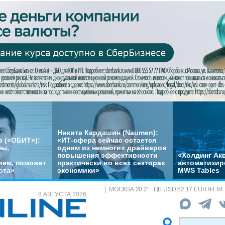
Никита Кардашин (Naumen):
 («ОБИТ»):
«ИТ-сфера сейчас остается
мы,
одним из немногих драйверов
повышения эффективности
«Холдинг Акв
ем, поможет
практически во всех секторах
автоматизир
ота»
экономики»
MWS Tables
МОСКВА
20.2
°
ЦБ
USD 82.17 EUR 94.84
8 АВГУСТА 2026