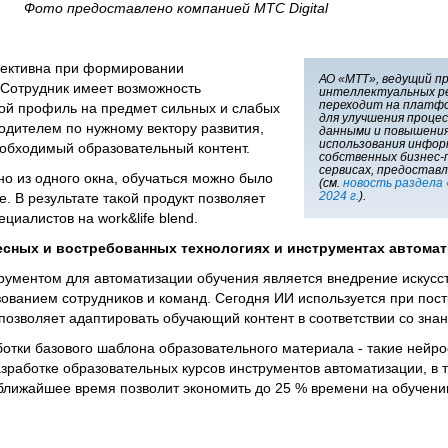
Фото предоставлено компанией МТС Digital
фективна при формировании
АО «МТТ», ведущий п
 Сотрудник имеет возможность
интеллектуальных ре
переходит на платф
ой профиль на предмет сильных и слабых
для улучшения проце
водителем по нужному вектору развития,
данными и повышени
использования инфор
еобходимый образовательный контент.
собственных бизнес-п
сервисах, предостав
но из одного окна, обучаться можно было
(см.
новость раздела
2024 г.
).
. В результате такой продукт позволяет
циалистов на work&life blend.
есных и востребованных технологиях и инструментах автомат
ументом для автоматизации обучения является внедрение искусст
зованием сотрудников и команд. Сегодня ИИ используется при пос
позволяет адаптировать обучающий контент в соответствии со зна
отки базового шаблона образовательного материала - такие нейр
зработке образовательных курсов инструментов автоматизации, в 
 ближайшее время позволит экономить до 25 % времени на обучени