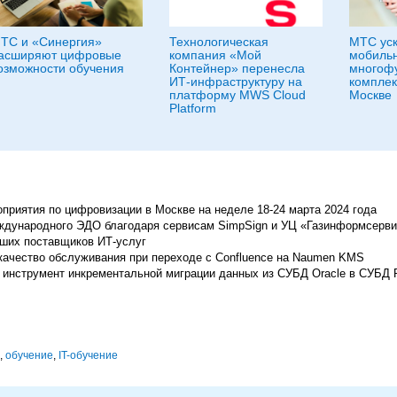
ТС и «Синергия»
Технологическая
МТС ус
асширяют цифровые
компания «Мой
мобильн
озможности обучения
Контейнер» перенесла
многоф
ИТ-инфраструктуру на
комплек
платформу MWS Cloud
Москве
Platform
приятия по цифровизации в Москве на неделе 18-24 марта 2024 года
ждународного ЭДО благодаря сервисам SimpSign и УЦ «Газинформсерв
йших поставщиков ИТ-услуг
 качество обслуживания при переходе c Confluence на Naumen KMS
инструмент инкрементальной миграции данных из СУБД Oracle в СУБД 
,
обучение
,
IT-обучение