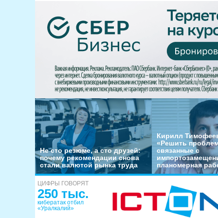
Кирилл Тимофеев
«Решить пробле
Не сто резюме, а сто друзей:
связанные с
почему рекомендации снова
импортозамещени
стали валютой рынка труда
планомерная раб
ЦИФРЫ ГОВОРЯТ
250 тыс.
кибератак отбил
«Уралкалий»