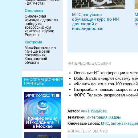
«ВК Места»
Смоленск
МТС запускает
М
Смоленская
обучающий курс по ИИ
р
команда одержала
для людей с
в
победу на
всероссийском
инвалидностью
хакатоне «Кубок
Енисея»
Кострома
МегаФон включил
4G ещё в семи
поселениях
Костромской
области
ИНТЕРЕСНЫЕ ССЫЛКИ
Основные ИТ-конференции и меро
Dodo Brands внедрил систему ме
ИНФОРМАЦИОННЫЕ
ПАРТНЕРЫ
«Флант» вошел в топ-100 крупне
Газпромбанк повысил скорость и
ФОРС Телеком разработал новый 
Автор:
Анна Тумакова
.
Тематики:
Интеграция
,
Кадры
Ключевые слова:
МТС
,
автоматизация
А ЗНАЕТЕ ЛИ ВЫ, ЧТО: