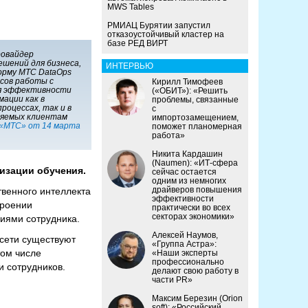
MWS Tables
РМИАЦ Бурятии запустил
отказоустойчивый кластер на
базе РЕД ВИРТ
ровайдер
шений для бизнеса,
ИНТЕРВЬЮ
орму МТС DataOps
ссов работы с
Кирилл Тимофеев
я эффективности
(«ОБИТ»): «Решить
мации как в
проблемы, связанные
роцессах, так и в
с
ляемых клиентам
импортозамещением,
 «МТС» от 14 марта
поможет планомерная
работа»
Никита Кардашин
(Naumen): «ИТ-сфера
изации обучения.
сейчас остается
одним из немногих
драйверов повышения
венного интеллекта
эффективности
троении
практически во всех
секторах экономики»
ниями сотрудника.
Алексей Наумов,
осети существуют
«Группа Астра»:
том числе
«Наши эксперты
профессионально
и сотрудников.
делают свою работу в
части PR»
Максим Березин (Orion
soft): «Российский