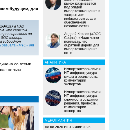
рынок развивается
под эгидой
йшем будущем, для
импортозамещения и
«закрытия»
инфраструктур для
обеспечения
безопасности»
ходящая в ПАО
ом, что сервисы
и реагирования на
Андрей Козлов («ЭОС
 SOC теперь
Софт»): «Надо четко
 в гибридном
понимать, что
ь раздела «МТС» от
обратной дороги для
импортозамещения
нет»
АНАЛИТИКА
динена со всеми
Импортонезависимая
акже нельзя
ИТ-инфраструктура:
мифы и реальность,
комментарии
экспертов
Импортонезависимая
ИТ-инфраструктура:
сложности создания,
решения, прогнозы,
комментарии
экспертов
МЕРОПРИЯТИЯ
08.08.2026
ИТ-Пикник 2026