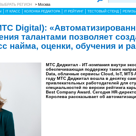
ВЫБРАТЬ РЕГИОН
> Москва
Ы
IT КЛАСС
КОЛОНКА РЕДАКТОРА
IT РЕЙТИНГ
ТЕСТОВЫЙ СТЕНД
РЕЛИЗ
ТС Digital): «Автоматизирован
ения талантами позволяет созд
с найма, оценки, обучения и р
МТС Диджитал - ИТ-компания внутри эко
обеспечивающая поддержку таких направ
Data, облачные сервисы Cloud, IoT, MTS A
году МТС Диджитал вошла в десятку са
привлекательных работодателей для сту
специальностей по версии рейтинга ка
Best Company Award. Сегодня HR-директо
Королева рассказывает об автоматизаци