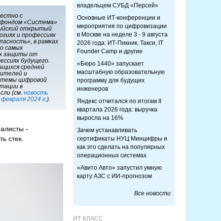
владельцем СУБД «Персей»
естно с
Основные ИТ-конференции и
 фондом «Система»
мероприятия по цифровизации
сийский открытый
в Москве на неделе 3 - 9 августа
огиях и профессиях
пасность», в рамках
2026 года: ИТ-Пикник, Такси, IT
 о самых
Founder Camp и другие
ах защиты от
ессиях будущего.
«Бюро 1440» запускает
ащихся средней
масштабную образовательную
дителей и
 темы цифровой
программу для будущих
тации в
инженеров
сли (см.
новость
февраля 2024 г.
).
Яндекс отчитался по итогам II
квартала 2026 года: выручка
выросла на 16%
алисты -
Зачем устанавливать
ь стек.
сертификаты НУЦ Минцифры и
как это сделать на популярных
операционных системах
«Авито Авто» запустил умную
карту АЗС с ИИ-прогнозом
Все новости
ИТ-КЛАСС