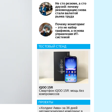
Не сто резюме, а сто
друзей: почему
рекомендации снова
стали валютой
рынка труда
Почему мониторинг
– это не набор
графиков, а основа
управления ИТ-
системой
ТЕСТОВЫЙ СТЕНД
iQOO 15R
Смартфон iQOO 15R: мощь без
компромиссов
ПРОЕКТЫ
«Холдинг Аква» за 36 дней
автоматизировал комплаенс в