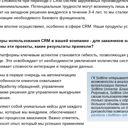
то сложности при переходе с CRM-систем зарубежных производител
минимальными. Потенциальные трудности могут возникнуть лишь 
т на западном решении внедрялся в течение 3-4 лет, то мы сталк
изации необходимого базового функционала.
е вполне осуществимо, особенно в сфере CRM. Наши продукты у
еры использования CRM в вашей компании - для заказчиков и
ны эти проекты, какие результаты принесли?
атформы ключевым аспектом становится гибкость, позволяющая 
е. Это освобождает от необходимости увеличения количества сист
нижает сложности интеграции и передачи данных.
ены в первую очередь на автоматизацию
ГК Softline открывае
собенности клиентов охватывают
возможности в анали
визуализации данных с
обработку обращений, управление
Softline Universe. Бл
также решения для управления выездными
Polymatica, Softline 
своим пользователям
ления.
только хранить и о
большие объемы данн
ляют собой уникальные кейсы для каждого
визуализировать их д
руководства компаний
мы, которые мы внедряем, обеспечивают
раздела «Softline» от
ес-процессов заказчиков. Важно отметить,
носит опыт, который мы успешно применяем