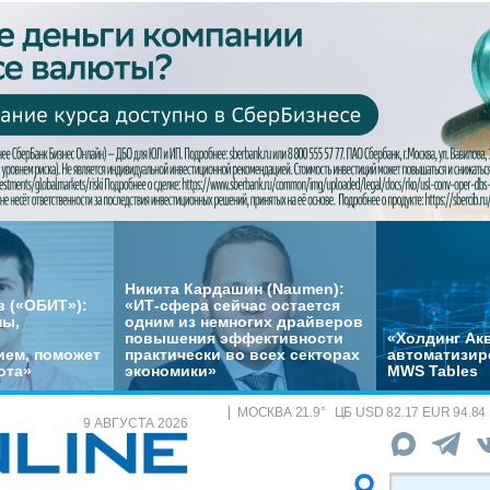
Никита Кардашин (Naumen):
 («ОБИТ»):
«ИТ-сфера сейчас остается
мы,
одним из немногих драйверов
повышения эффективности
«Холдинг Акв
ем, поможет
практически во всех секторах
автоматизир
ота»
экономики»
MWS Tables
МОСКВА
21.9
°
ЦБ
USD 82.17 EUR 94.84
9 АВГУСТА 2026