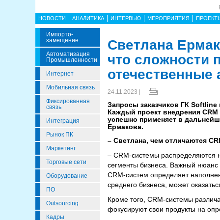
НОВОСТИ
АНАЛИТИКА
ИНТЕРВЬЮ
МЕРОПРИЯТИЯ
ПРОЕКТ
Импорто­
Замещение
Светлана Ермако
Автоматизация
что сложности 
Промышленности
отечественные
Интернет
Мобильная связь
24.11.2023 |
Фиксированная
Запросы заказчиков ГК Softlin
связь
Каждый проект внедрения CRM 
успешно применяет в дальнейше
Интеграция
Ермакова.
Рынок ПК
– Светлана, чем отличаются C
Маркетинг
– CRM-системы распределяются на
Торговые сети
сегменты бизнеса. Важный нюанс 
CRM-систем определяет наполненн
Оборудование
среднего бизнеса, может оказать
ПО
Кроме того, CRM-системы различ
Outsourcing
фокусируют свои продукты на опр
Кадры