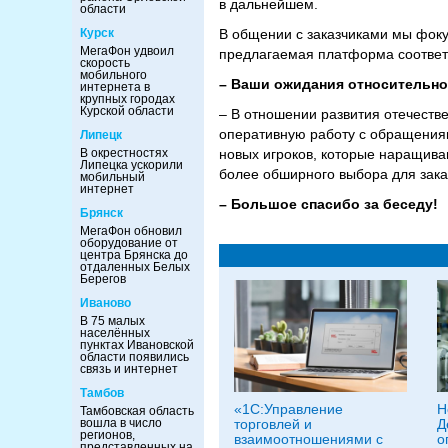
в дальнейшем.
области
Курск
В общении с заказчиками мы фоку
МегаФон удвоил
предлагаемая платформа соответ
скорость
мобильного
– Ваши ожидания относительно 
интернета в
крупных городах
Курской области
– В отношении развития отечеств
оперативную работу с обращениям
Липецк
В окрестностях
новых игроков, которые наращива
Липецка ускорили
более обширного выбора для зака
мобильный
интернет
– Большое спасибо за беседу!
Брянск
МегаФон обновил
оборудование от
центра Брянска до
отдаленных Белых
Берегов
Иваново
В 75 малых
населённых
пунктах Ивановской
области появились
связь и интернет
Тамбов
«1С:Управление
Н
Тамбовская область
вошла в число
торговлей и
Д
регионов,
взаимоотношениями с
о
представленных на