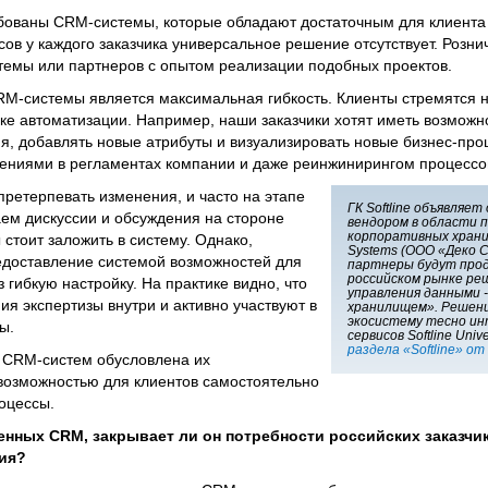
ебованы CRM-системы, которые обладают достаточным для клиент
ов у каждого заказчика универсальное решение отсутствует. Розни
темы или партнеров с опытом реализации подобных проектов.
M-системы является максимальная гибкость. Клиенты стремятся н
йке автоматизации. Например, наши заказчики хотят иметь возможн
я, добавлять новые атрибуты и визуализировать новые бизнес-пр
ениями в регламентах компании и даже реинжинирингом процессо
претерпевать изменения, и часто на этапе
ГК Softline объявляет
ем дискуссии и обсуждения на стороне
вендором в области 
корпоративных храни
 стоит заложить в систему. Однако,
Systems (ООО «Деко 
доставление системой возможностей для
партнеры будут прод
российском рынке ре
 гибкую настройку. На практике видно, что
управления данными 
ия экспертизы внутри и активно участвуют в
хранилищем». Решени
экосистему тесно и
ы.
сервисов Softline Univ
раздела «Softline» от
ь CRM-систем обусловлена их
возможностью для клиентов самостоятельно
оцессы.
енных CRM, закрывает ли он потребности российских заказчи
ия?