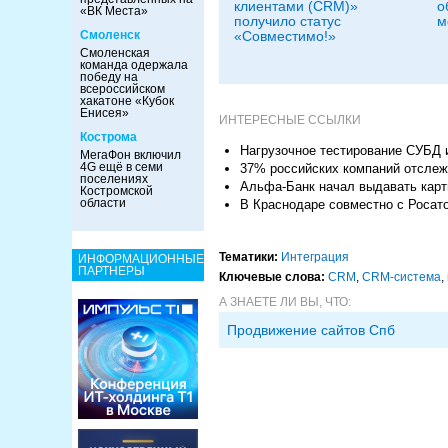
клиентами (CRM)»
о
«ВК Места»
получило статус
м
Смоленск
«Совместимо!»
Смоленская
команда одержала
победу на
всероссийском
хакатоне «Кубок
Енисея»
ИНТЕРЕСНЫЕ ССЫЛКИ
Кострома
Нагрузочное тестирование СУБД 
МегаФон включил
4G ещё в семи
37% российских компаний отслежи
поселениях
Альфа-Банк начал выдавать кар
Костромской
области
В Краснодаре совместно с Росат
Тематики:
Интеграция
ИНФОРМАЦИОННЫЕ
ПАРТНЕРЫ
Ключевые слова:
CRM
,
CRM-система
,
А ЗНАЕТЕ ЛИ ВЫ, ЧТО:
Продвижение сайтов Спб