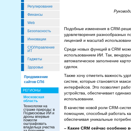
Регулирование
Руковод
Финансы
Web
Подобные изменения в CRM-реше
Безопасность
удовлетворения разнообразных по
Инновации
лицензий и масштаб использован
CIO/Управление
Среди новых функций в CRM можн
ИТ
использованием ИИ. Так, вендоры
Гаджеты
автоматическое заполнение карточ
сделок.
Здоровье
Также хочу отметить важность уд
Продвижение
систем, которые становятся макс
сайтов СПб
интерфейсов. Это позволяет работ
РЕГИОНЫ
устройства, обеспечивает одинак
Московская
использовании.
область
Технологии на
В качестве новой роли CRM-систем
страже природы: в
Подмосковье ИИ и
помощник, способный работать ка
дроны впервые
обеспечивая уникальные потребно
помогли
оштрафовать
владельца участка
– Какие CRM сейчас особенно 
за борщевик