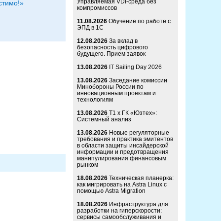
Управляемая VDI-среда без
стимо!»
компромиссов
11.08.2026
Обучение по работе с
ЭПД в 1С
12.08.2026
За вклад в
безопасность цифрового
будущего. Прием заявок
13.08.2026
IT Sailing Day 2026
13.08.2026
Заседание комиссии
Минобороны России по
инновационным проектам и
технологиям
13.08.2026
Т1 x ГК «Юзтех»:
Системный анализ
13.08.2026
Новые регуляторные
требования и практика эмитентов
в области защиты инсайдерской
информации и предотвращения
манипулирования финансовым
рынком
18.08.2026
Техническая планерка:
как мигрировать на Astra Linux с
помощью Astra Migration
18.08.2026
Инфраструктура для
разработки на гиперскорости:
сервисы самообслуживания и