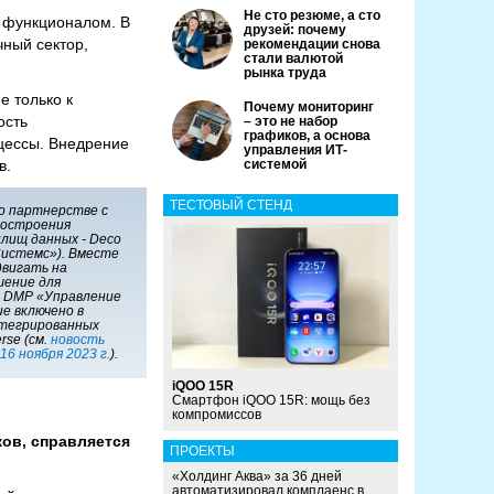
Не сто резюме, а сто
а функционалом. В
друзей: почему
чный сектор,
рекомендации снова
стали валютой
рынка труда
е только к
Почему мониторинг
ость
– это не набор
графиков, а основа
оцессы. Внедрение
управления ИТ-
в.
системой
ТЕСТОВЫЙ СТЕНД
 о партнерстве с
построения
лищ данных - Deco
Системс»). Вместе
вигать на
шение для
- DMP «Управление
е включено в
нтегрированных
erse (см.
новость
 16 ноября 2023 г.
).
iQOO 15R
Смартфон iQOO 15R: мощь без
компромиссов
ков, справляется
ПРОЕКТЫ
«Холдинг Аква» за 36 дней
автоматизировал комплаенс в