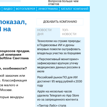
Вопросов больше чем
ответов
Ы
ВИДЕО
ФОТОГАЛЕРЕЯ
ИНФОГРАФИКА
КАТАЛОГ КОМПАНИЙ
показал,
ДОБАВИТЬ КОМПАНИЮ
 на
НОВОСТИ
ТОП-
ДНЯ
НОВОСТИ
Технологии на страже природы:
в Подмосковье ИИ и дроны
впервые помогли оштрафовать
процессов продаж.
владельца участка за борщевик
рый компания
oftline Светлана
«Перспективный мониторинг»
зафиксировал крупную утечку
медицинских данных россиян в
и, особенности?
июле
ой заказчик или
Российский рынок ПО для ИИ
в. Классификация
достигнет 95 млрд рублей к 2030
ов малого и
году
 Москве.
Apple на несколько часов
удалила Telegram из App Store
оторые вендоры
из-за запрещенного контента
«Тантор Лабс» стала