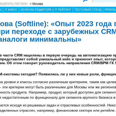
ВЫБРАТЬ РЕГИОН
> Москва
Ы
IT КЛАСС
КОЛОНКА РЕДАКТОРА
IT РЕЙТИНГ
ТЕСТОВЫЙ СТЕНД
РЕЛИЗ
ва (Softline): «Опыт 2023 года 
при переходе с зарубежных CRM
 аналоги минимальны»
e в части CRM нацелены в первую очередь на автоматизацию 
представляет собой уникальный кейс и приносит опыт, кото
м. Об этом говорит руководитель направления CRM/BPM ГК S
RM-системы сегодня? Появились ли у них новые роли, функци
 уровни и классы согласно различным критериям, таким как целев
- эти критерии могут быть различными для Москвы или же регионо
ость продукта. Например, продукт, который доступен для сегмент
ся недостаточным по функционалу для сегмента крупного бизнеса в
аются исходя из решаемых задач и отраслевых особенностей. Нек
еделенных отраслях, например, финансовом секторе или ритейле.