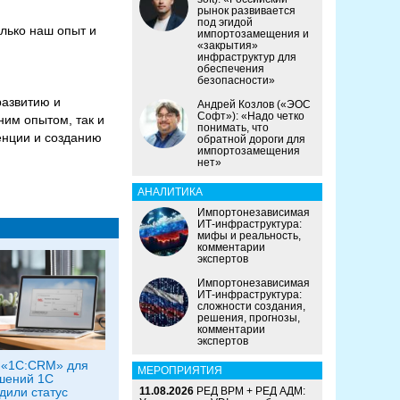
рынок развивается
под эгидой
лько наш опыт и
импортозамещения и
«закрытия»
инфраструктур для
обеспечения
безопасности»
развитию и
Андрей Козлов («ЭОС
Софт»): «Надо четко
ним опытом, так и
понимать, что
енции и созданию
обратной дороги для
импортозамещения
нет»
АНАЛИТИКА
Импортонезависимая
ИТ-инфраструктура:
мифы и реальность,
комментарии
экспертов
Импортонезависимая
ИТ-инфраструктура:
сложности создания,
решения, прогнозы,
комментарии
экспертов
 «1С:CRM» для
МЕРОПРИЯТИЯ
шений 1С
дили статус
11.08.2026
РЕД ВРМ + РЕД АДМ: