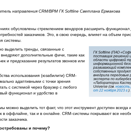
итель направления CRM/BPM ГК Softline Светлана Ермакова
ниях обусловлены стремлением вендоров расширить функционал 
требностей заказчиков. Это, в свою очередь, влияет на объем пр
ия системы.
о выделить тренды, связанные с
ГК Softline (ПАО «Со
 внедряют дополнительные фичи, такие как
поставщик решений и
области цифровой т
ек и предсказание результатов звонков или
информационной без
развивающий компле
собственных продукто
обства использования (юзабилити) CRM-
внедрила передовые 
эксперта по кибербе
имально адаптивными с точки зрения
«Лаборатории Касперс
Universe (см.
новость 
ать с системой через браузер с любого
от 22 ноября 2023 г.
).
овый функционал и удобство в
ы можно выделить тот факт, что этот инструмент доступен всегда и
к в оффлайне, так и в онлайне. CRM-системы покрывают все необ
сти заказчика.
востребованы и почему?