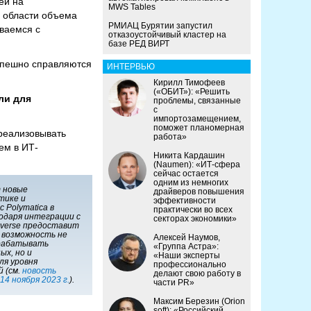
ей на
MWS Tables
в области объема
РМИАЦ Бурятии запустил
иваемся с
отказоустойчивый кластер на
базе РЕД ВИРТ
спешно справляются
ИНТЕРВЬЮ
Кирилл Тимофеев
(«ОБИТ»): «Решить
ли для
проблемы, связанные
с
импортозамещением,
поможет планомерная
реализовывать
работа»
ем в ИТ-
Никита Кардашин
(Naumen): «ИТ-сфера
сейчас остается
одним из немногих
т новые
драйверов повышения
тике и
эффективности
 Polymatica в
практически во всех
агодаря интеграции с
секторах экономики»
Universe предоставит
 возможность не
Алексей Наумов,
брабатывать
«Группа Астра»:
ых, но и
«Наши эксперты
ля уровня
профессионально
 (см.
новость
делают свою работу в
 14 ноября 2023 г.
).
части PR»
Максим Березин (Orion
soft): «Российский