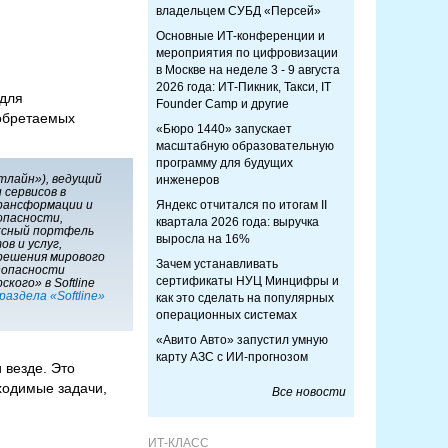
владельцем СУБД «Персей»
Основные ИТ-конференции и
мероприятия по цифровизации
в Москве на неделе 3 - 9 августа
2026 года: ИТ-Пикник, Такси, IT
для
Founder Camp и другие
иобретаемых
«Бюро 1440» запускает
масштабную образовательную
программу для будущих
фтлайн»), ведущий
инженеров
 сервисов в
рансформации и
Яндекс отчитался по итогам II
опасности,
квартала 2026 года: выручка
ксный портфель
выросла на 16%
в и услуг,
решения мирового
Зачем устанавливать
зопасности
сертификаты НУЦ Минцифры и
кого» в Softline
раздела «Softline»
как это сделать на популярных
операционных системах
«Авито Авто» запустил умную
карту АЗС с ИИ-прогнозом
 везде. Это
ходимые задачи,
Все новости
ИТ-КЛАСС