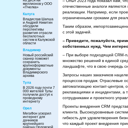
на десятки
– Опыт 2023 года показал нам, ч
миллионов у ООО
отечественные аналоги являются 
«Пчелка»
реализации. Например, если проек
Калуга
ограниченными сроками для реал
Владислав Шапша
и Андрей Никитин
обсудили
Таким образом, импортозамещени
перспективы
с этой задачей.
развития отрасли
беспилотных
систем в Калужской
– Приведите, пожалуйста, прим
области
собственных нужд. Чем интерес
Владимир
– При выборе подходящей CRM-пл
Новый российский
сканер поможет
множество решений в единой сред
сохранить
крупноформатные
ландшафте, что в свою очередь с
документы
Владимирского
Запросы наших заказчиков нацел
архива
процессов продаж. Отраслевые о
Тула
автоматизацию контакт-центров, 
В 2026 году почти 7
000 жителей Тулы
рекламациями и инцидентами, а 
получили доступ к
сотрудниками и проектного управ
проводному
интернету
Проекты внедрения CRM представ
Орел
клиента. Высокоуровневые систе
МегаФон ускорил
интернет для
гибкость для удовлетворения бизн
дачников
что каждый проект внедрения при
крупнейшего
района Орловской