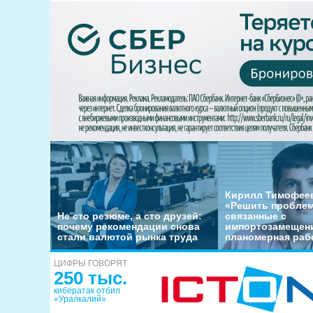
Кирилл Тимофеев
«Решить пробле
Не сто резюме, а сто друзей:
связанные с
почему рекомендации снова
импортозамещени
стали валютой рынка труда
планомерная раб
ЦИФРЫ ГОВОРЯТ
250 тыс.
кибератак отбил
«Уралкалий»