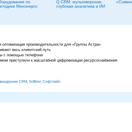
борудования по
Q.CRM: мультиворонки,
«Совме
етодике Минэнерго
глубокая аналитика и ИИ
и оптимизация производительности для «Группы Астра»
вают весь клиентский путь
ты с помощью телефона
омом приступили к масштабной цифровизации ресурсоснабжения
внедрение CRM
,
Softline
,
Софтлайн