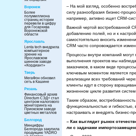
– На мой взгляд, особенно востр
Воронеж
силу разнообразия бизнес-процесс
Более
полумиллиона
например, активно ищет CRM-сис
страниц истории
перевели в цифру
для Госархива
Важной чертой востребованной CR
Воронежской
добавлению полей, но и к настро
области
самостоятельно вносить изменени
Ярославль
CRM часто сопровождается измен
Lenta tech внедрила
компьютерное
зрение на
Процессы внутри компаний могут 
Ярославском
выполнения проектов мы наблюда
шинном заводе
«Кордиант»
заказчиков, в каком виде процессы
Тверь
ключевым моментом является пре
МегаФон обновил
реализации всех требований через
сеть в Кашине
клиенты идут в сторону взращиван
Рязань
жизненном цикле развития систем
Финансовый архив
Directum СЭД+ стал
Таким образом, востребованност
центром налогового
мониторинга на
функциональностью и гибкостью, 
Приокском заводе
настраивать и внедрять бизнес-пр
цветных металлов
Белгород
– Как выглядит рынок отечеств
Минцифры
ли с задачами импортозамещен
Белгорода закупила
продукцию YADRO