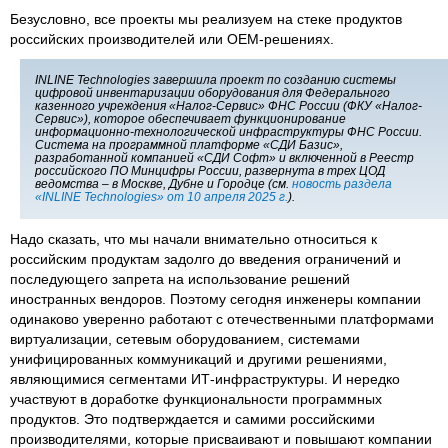
Безусловно, все проекты мы реализуем на стеке продуктов
российских производителей или ОЕМ-решениях.
INLINE Technologies завершила проект по созданию системы
цифровой инвентаризации оборудования для Федерального
казенного учреждения «Налог-Сервис» ФНС России (ФКУ «Налог-
Сервис»), которое обеспечивает функционирование
информационно-технологической инфраструктуры ФНС России.
Система на программной платформе «СДИ Базис»,
разработанной компанией «СДИ Софт» и включенной в Реестр
российского ПО Минцифры России, развернута в трех ЦОД
ведомства – в Москве, Дубне и Городце (см.
новость раздела
«INLINE Technologies» от 10 апреля 2025 г.
).
Надо сказать, что мы начали внимательно относиться к
российским продуктам задолго до введения ограничений и
последующего запрета на использование решений
иностранных вендоров. Поэтому сегодня инженеры компании
одинаково уверенно работают с отечественными платформами
виртуализации, сетевым оборудованием, системами
унифицированных коммуникаций и другими решениями,
являющимися сегментами ИТ-инфраструктуры. И нередко
участвуют в доработке функциональности программных
продуктов. Это подтверждается и самими российскими
производителями, которые присваивают и повышают компании