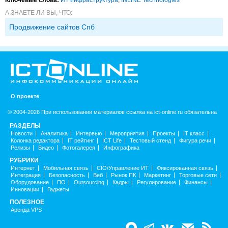
А ЗНАЕТЕ ЛИ ВЫ, ЧТО:
Продвижение сайтов Спб
О проекте
© 2004-2026 При использовании материалов ссылка на ict-online.ru обязательна
РАЗДЕЛЫ
Новости
Аналитика
Интервью
Мероприятия
Проекты
IT класс
Колонка редактора
IT рейтинг
ICT Life
Тестовый стенд
Фигура речи
Релизы
Видео
Фотогалерея
Инфографика
РУБРИКИ
Интернет
Мобильная связь
CIO/Управление ИТ
Фиксированная связь
Интеграция
Безопасность
Веб
Рынок ПК
Маркетинг
Торговые сети
Оборудование
ПО
Outsourcing
Кадры
Регулирование
Финансы
Инновации
Гаджеты
ПОЛЕЗНОЕ
Аренда VPS