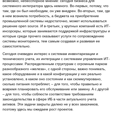
возможно, небесспорное мнение: сегодня бизнеса для
системного интегратора здесь немного. Во-первых, потому, что
там, где он был необходим, он уже внедрен. Во-вторых, там, где
в нем возникла потребность, а бюджета на приобретение
промышленной системы недостаточно, может использоваться
решение open source. И в-третьих, у крупных компаний есть ИТ-
инсорсеры, которые занимаются поддержкой инфраструктуры и
которые среди прочего оказывают услуги по сопровождению
системы мониторинга, тем самым создавая и развивая ее
самостоятельно.
Сегодня очевиден интерес к системам инвентаризации и
технического учета, их интеграции с системами управления ИТ-
процессами. Распределенным структурам с огромным парком
разнообразного «железа», с одной стороны, важно понимать,
какое оборудование и в какой конфигурации у них реально
установлено, в каком оно состоянии и как скоммутировано,
сколько питания потребляет, – для того, чтобы правильно и
вовремя планировать его обслуживание или замену. А с другой
– для того, чтобы соблюсти соответствие требованиям
законодательства в сфере ИБ в части актуального учета
активов. Эти задачи закрыты далеко не у всех заказчиков,
поэтому здесь мы ожидаем рост проектов.