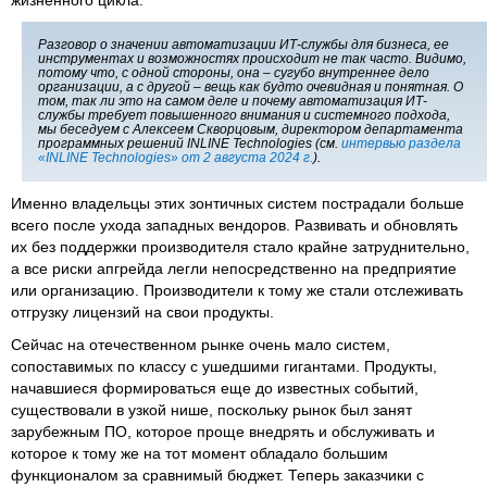
Разговор о значении автоматизации ИТ-службы для бизнеса, ее
инструментах и возможностях происходит не так часто. Видимо,
потому что, с одной стороны, она – сугубо внутреннее дело
организации, а с другой – вещь как будто очевидная и понятная. О
том, так ли это на самом деле и почему автоматизация ИТ-
службы требует повышенного внимания и системного подхода,
мы беседуем с Алексеем Скворцовым, директором департамента
программных решений INLINE Technologies (см.
интервью раздела
«INLINE Technologies» от 2 августа 2024 г.
).
Именно владельцы этих зонтичных систем пострадали больше
всего после ухода западных вендоров. Развивать и обновлять
их без поддержки производителя стало крайне затруднительно,
а все риски апгрейда легли непосредственно на предприятие
или организацию. Производители к тому же стали отслеживать
отгрузку лицензий на свои продукты.
Сейчас на отечественном рынке очень мало систем,
сопоставимых по классу с ушедшими гигантами. Продукты,
начавшиеся формироваться еще до известных событий,
существовали в узкой нише, поскольку рынок был занят
зарубежным ПО, которое проще внедрять и обслуживать и
которое к тому же на тот момент обладало большим
функционалом за сравнимый бюджет. Теперь заказчики с