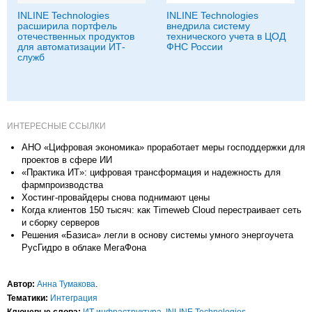
INLINE Technologies
INLINE Technologies
расширила портфель
внедрила систему
отечественных продуктов
технического учета в ЦОД
для автоматизации ИТ-
ФНС России
служб
ИНТЕРЕСНЫЕ ССЫЛКИ
АНО «Цифровая экономика» проработает меры господдержки для
проектов в сфере ИИ
«Практика ИT»: цифровая трансформация и надежность для
фармпроизводства
Хостинг-провайдеры снова поднимают цены
Когда клиентов 150 тысяч: как Timeweb Cloud перестраивает сеть
и сборку серверов
Решения «Базиса» легли в основу системы умного энергоучета
РусГидро в облаке МегаФона
Автор:
Анна Тумакова
.
Тематики:
Интеграция
Ключевые слова:
ИТ инфраструктура
,
INLINE Technologies