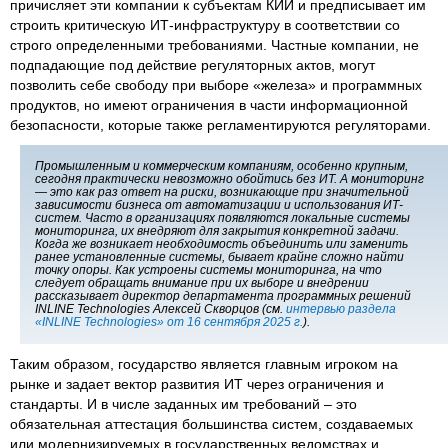
причисляет эти компании к субъектам КИИ и предписывает им
строить критическую ИТ-инфраструктуру в соответствии со
строго определенными требованиями. Частные компании, не
подпадающие под действие регуляторных актов, могут
позволить себе свободу при выборе «железа» и программных
продуктов, но имеют ограничения в части информационной
безопасности, которые также регламентируются регуляторами.
Промышленным и коммерческим компаниям, особенно крупным,
сегодня практически невозможно обойтись без ИТ. А мониторинг
— это как раз ответ на риски, возникающие при значительной
зависимости бизнеса от автоматизации и использования ИТ-
систем. Часто в организациях появляются локальные системы
мониторинга, их внедряют для закрытия конкретной задачи.
Когда же возникает необходимость объединить или заменить
ранее установленные системы, бывает крайне сложно найти
точку опоры. Как устроены системы мониторинга, на что
следует обращать внимание при их выборе и внедрении
рассказывает директор департамента программных решений
INLINE Technologies Алексей Скворцов (см.
интервью раздела
«INLINE Technologies» от 16 сентября 2025 г.
).
Таким образом, государство является главным игроком на
рынке и задает вектор развития ИТ через ограничения и
стандарты. И в числе заданных им требований – это
обязательная аттестация большинства систем, создаваемых
или модернизируемых в государственных ведомствах и