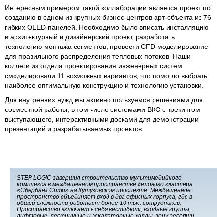
Интересным примером такой коллаборации является проект по
созданию в одном из крупных бизнес-центров арт-объекта из 76
гибких OLED-панелей. Необходимо было вписать инсталляцию
в архитектурный и дизайнерский проект, разработать
технологию монтажа сегментов, провести CFD-моделирование
для правильного распределения тепловых потоков. Наши
коллеги из отдела проектирования инженерных систем
смоделировали 11 возможных вариантов, что помогло выбрать
наиболее оптимальную конструкцию и технологию установки.
Для внутренних нужд мы активно пользуемся решениями для
совместной работы, в том числе системами ВКС с трекингом
выступающего, интерактивными досками для демонстрации
презентаций и разрабатываемых проектов.
STEP LOGIC завершил строительство мультимедийного
комплекса в межбашенном пространстве делового кластера
«Сбербанк Сити» на Кутузовском проспекте. Межбашенное
пространство объединяет вход в два офисных корпуса, где в
общей сложности работает более 10 тыс. сотрудников.
Пространство включает в себя вестибюли, входные группы,
лифтовые, лестничные и эскалаторные холлы, зону ресепшн,