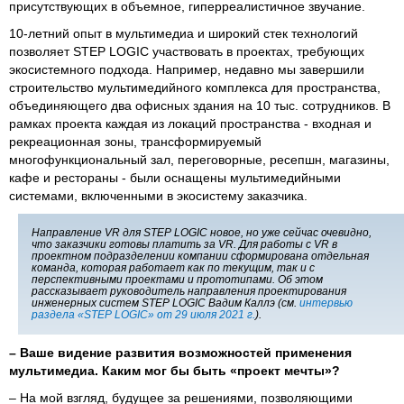
присутствующих в объемное, гиперреалистичное звучание.
10-летний опыт в мультимедиа и широкий стек технологий
позволяет STEP LOGIC участвовать в проектах, требующих
экосистемного подхода. Например, недавно мы завершили
строительство мультимедийного комплекса для пространства,
объединяющего два офисных здания на 10 тыс. сотрудников. В
рамках проекта каждая из локаций пространства - входная и
рекреационная зоны, трансформируемый
многофункциональный зал, переговорные, ресепшн, магазины,
кафе и рестораны - были оснащены мультимедийными
системами, включенными в экосистему заказчика.
Направление VR для STEP LOGIC новое, но уже сейчас очевидно,
что заказчики готовы платить за VR. Для работы с VR в
проектном подразделении компании сформирована отдельная
команда, которая работает как по текущим, так и с
перспективными проектами и прототипами. Об этом
рассказывает руководитель направления проектирования
инженерных систем STEP LOGIC Вадим Каллэ (см.
интервью
раздела «STEP LOGIC» от 29 июля 2021 г.
).
–
Ваше видение развития возможностей применения
мультимедиа. Каким мог бы быть «проект мечты»?
– На мой взгляд, будущее за решениями, позволяющими