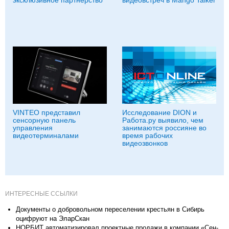
VINTEO представил
Иccледование DION и
сенсорную панель
Работа.ру выявило, чем
управления
занимаются россияне во
видеотерминалами
время рабочих
видеозвонков
ИНТЕРЕСНЫЕ ССЫЛКИ
Документы о добровольном переселении крестьян в Сибирь
оцифруют на ЭларСкан
НОРБИТ автоматизировал проектные продажи в компании «Сен-