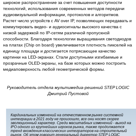
широкое распространение за счет повышения доступности
технологий, использования современных методов передачи
аудиовизуальной информации, протоколов и алгоритмов.
Растет число устройств с AV over IP, позволяющих передавать и
коммутировать видео- и аудиосигналы высокого качества с
низкой задержкой по IP-сетям различной пропускной
способности. Благодаря технологии выращивания светодиодов
на платах (Chip on board) увеличивается плотность пикселей на
единицу площади и достигается потрясающее качество
картинки на LED-экранах. Стали доступными изгибаемые и
прозрачные OLED-экраны, на базе которых можно построить
медиаповерхность любой геометрической формы.
Руководитель отдела мультимедиа-решений STEP LOGIC
Дмитрий Пустовой
Кардинальных изменений на отечественном рынке системной
интеграции в 2021 году не произошло, все они носят скорее
эволюционный характер. Среди масштабных изменений - выход на
IPO одного из крупнейших игроков рынка, также продолжается
тренд вхождения классических интеграторов на строительный
рынок. Об этом говорит генеральный директор STEP LOGIC