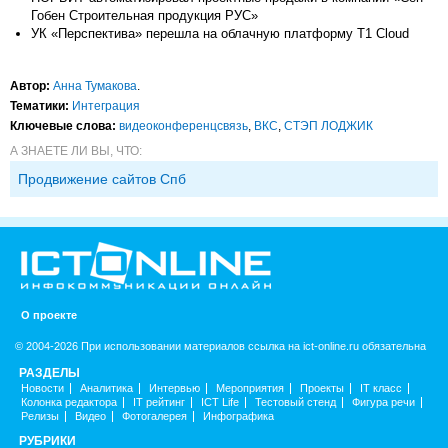
Гобен Строительная продукция РУС»
УК «Перспектива» перешла на облачную платформу T1 Cloud
Автор:
Анна Тумакова
.
Тематики:
Интеграция
Ключевые слова:
видеоконференцсвязь
,
ВКС
,
СТЭП ЛОДЖИК
А ЗНАЕТЕ ЛИ ВЫ, ЧТО:
Продвижение сайтов Спб
О проекте
© 2004-2026 При использовании материалов ссылка на ict-online.ru обязательна
РАЗДЕЛЫ
Новости
Аналитика
Интервью
Мероприятия
Проекты
IT класс
Колонка редактора
IT рейтинг
ICT Life
Тестовый стенд
Фигура речи
Релизы
Видео
Фотогалерея
Инфографика
РУБРИКИ