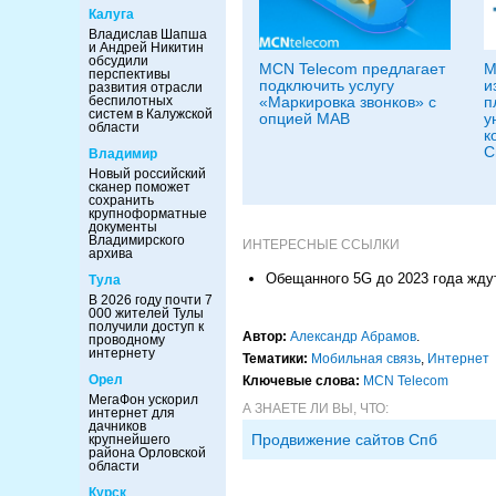
Калуга
Владислав Шапша
и Андрей Никитин
обсудили
MCN Telecom предлагает
M
перспективы
подключить услугу
и
развития отрасли
беспилотных
«Маркировка звонков» с
п
систем в Калужской
опцией МАВ
у
области
к
C
Владимир
Новый российский
сканер поможет
сохранить
крупноформатные
документы
Владимирского
ИНТЕРЕСНЫЕ ССЫЛКИ
архива
Обещанного 5G до 2023 года жду
Тула
В 2026 году почти 7
000 жителей Тулы
получили доступ к
Автор:
Александр Абрамов
.
проводному
интернету
Тематики:
Мобильная связь
,
Интернет
Орел
Ключевые слова:
MCN Telecom
МегаФон ускорил
А ЗНАЕТЕ ЛИ ВЫ, ЧТО:
интернет для
дачников
Продвижение сайтов Спб
крупнейшего
района Орловской
области
Курск