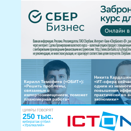
Никита Кардашин
Кирилл Тимофеев («ОБИТ»):
«ИТ-сфера сейча
«Решить проблемы,
одним из немног
связанные с
повышения эффе
импортозамещением, поможет
практически во в
планомерная работа»
экономики»
ЦИФРЫ ГОВОРЯТ
250 тыс.
кибератак отбил
«Уралкалий»