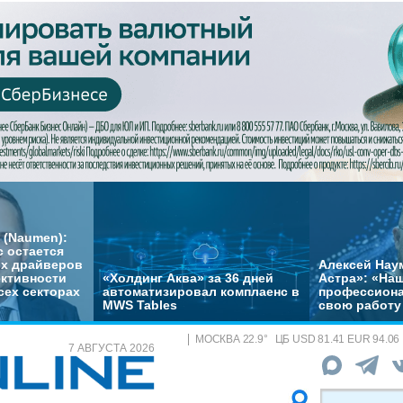
 (Naumen):
с остается
их драйверов
Алексей Нау
ктивности
«Холдинг Аква» за 36 дней
Астра»: «На
сех секторах
автоматизировал комплаенс в
профессиона
MWS Tables
свою работу 
МОСКВА
22.9
°
ЦБ
USD 81.41 EUR 94.06
7 АВГУСТА 2026