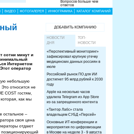
Вопросов больше чем
ответов
Ы
ВИДЕО
ФОТОГАЛЕРЕЯ
ИНФОГРАФИКА
КАТАЛОГ КОМПАНИЙ
ьный
ДОБАВИТЬ КОМПАНИЮ
НОВОСТИ
ТОП-
ДНЯ
НОВОСТИ
«Перспективный мониторинг»
т сотни минут и
зафиксировал крупную утечку
т минимальный
медицинских данных россиян в
ться Интернетом
июле
 Этот оператор
Российский рынок ПО для ИИ
достигнет 95 млрд рублей к 2030
екую небольшую
году
 Это относится не
Apple на несколько часов
RUE COST гостям,
удалила Telegram из App Store
 которая, как мы
из-за запрещенного контента
«Тантор Лабс» стала
е остальное –
владельцем СУБД «Персей»
ератора своя цена
Основные ИТ-конференции и
операторы отдают
мероприятия по цифровизации
m, позиционирующий
в Москве на неделе 3 - 9 августа