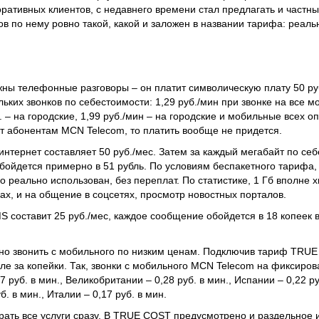
поративных клиентов, с недавнего времени стал предлагать и част
ов по нему ровно такой, какой и заложен в названии тарифа: реаль
жны телефонные разговоры – он платит символическую плату 50 ру
льких звонков по себестоимости: 1,29 руб./мин при звонке на все 
. – на городские, 1,99 руб./мин – на городские и мобильные всех о
ит абонентам MCN Telecom, то платить вообще не придется.
нтернет составляет 50 руб./мес. Затем за каждый мегабайт по се
 обойдется примерно в 51 рубль. По условиям беспакетного тарифа,
о реально использован, без переплат. По статистике, 1 Гб вполне х
ах, и на общение в соцсетях, просмотр новостных порталов.
MS составит 25 руб./мес, каждое сообщение обойдется в 18 копеек
но звонить с мобильного по низким ценам. Подключив тариф TRU
сле за копейки. Так, звонки с мобильного MCN Telecom на фиксиро
 руб. в мин., Великобритании – 0,28 руб. в мин., Испании – 0,22 ру
б. в мин., Италии – 0,17 руб. в мин.
рать все услуги сразу. В TRUE COST предусмотрено и раздельное 