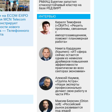
РМИАЦ Бурятии запустил
отказоустойчивый кластер на
базе РЕД ВИРТ
е на ECOM EXPO
ИНТЕРВЬЮ
ия MCN Telecom
Кирилл Тимофеев
нстрирует
(«ОБИТ»): «Решить
ости нового
проблемы, связанные
а — Телефонного
с
та
импортозамещением,
поможет планомерная
работа»
Никита Кардашин
(Naumen): «ИТ-сфера
сейчас остается
одним из немногих
драйверов повышения
эффективности
практически во всех
секторах экономики»
Алексей Наумов,
«Группа Астра»:
«Наши эксперты
профессионально
делают свою работу в
части PR»
Максим Березин (Orion
soft): «Российский
рынок развивается
под эгидой