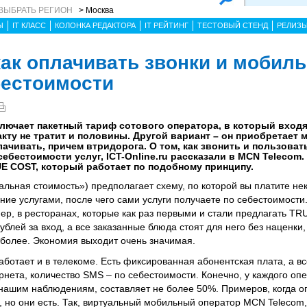
ВЫБРАТЬ РЕГИОН
> Москва
Ы
IT КЛАСС
КОЛОНКА РЕДАКТОРА
IT РЕЙТИНГ
ТЕСТОВЫЙ СТЕНД
РЕЛИЗ
как оплачивать звонки и мобил
бестоимости
ключает пакетный тариф сотового оператора, в который входя
факту не тратит и половины. Другой вариант – он приобретае
лачивать, причем втридорога. О том, как звонить и пользова
 себестоимости услуг, ICT-Online.ru рассказали в MCN Telecom.
E COST, который работает по подобному принципу.
льная стоимость») предполагает схему, по которой вы платите н
ие услугами, после чего сами услуги получаете по себестоимости.
ер, в ресторанах, которые как раз первыми и стали предлагать T
блей за вход, а все заказанные блюда стоят для него без наценки,
 более. Экономия выходит очень значимая.
тает и в телекоме. Есть фиксированная абонентская плата, а вс
рнета, количество SMS – по себестоимости. Конечно, у каждого оп
о нашим наблюдениям, составляет не более 50%. Примеров, когда 
о, но они есть. Так, виртуальный мобильный оператор MCN Teleco