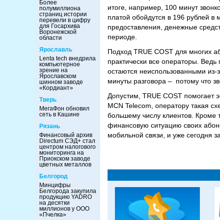
Более
итоге, например, 100 минут звонк
полумиллиона
страниц истории
платой обойдутся в 196 рублей в 
перевели в цифру
для Госархива
предоставления, денежные средст
Воронежской
периоде.
области
Ярославль
Подход TRUE COST для многих або
Lenta tech внедрила
практически все операторы. Ведь 
компьютерное
зрение на
остаются неиспользованными из-з
Ярославском
минуты разговора – потому что з
шинном заводе
«Кордиант»
Допустим, TRUE COST помогает эк
Тверь
MCN Telecom, оператору такая сх
МегаФон обновил
сеть в Кашине
большему числу клиентов. Кроме т
финансовую ситуацию своих абонен
Рязань
мобильной связи, и уже сегодня з
Финансовый архив
Directum СЭД+ стал
центром налогового
мониторинга на
Приокском заводе
цветных металлов
Белгород
Минцифры
Белгорода закупила
продукцию YADRO
на десятки
миллионов у ООО
«Пчелка»