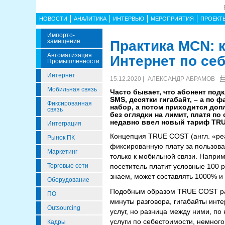
НОВОСТИ
АНАЛИТИКА
ИНТЕРВЬЮ
МЕРОПРИЯТИЯ
ПРОЕКТ
Импорто­
Замещение
Практика MCN: 
Автоматизация
Интернет по се
Промышленности
Интернет
15.12.2020 |
АЛЕКСАНДР АБРАМОВ
Мобильная связь
Часто бывает, что абонент под
SMS, десятки гигабайт, – а по 
Фиксированная
набор, а потом приходится доп
связь
без оглядки на лимит, платя по
недавно ввел новый тариф TRU
Интеграция
Концепция TRUE COST (англ. «реа
Рынок ПК
фиксированную плату за пользован
Маркетинг
только к мобильной связи. Наприм
Торговые сети
посетитель платит условные 100 ру
знаем, может составлять 1000% и
Оборудование
Подобным образом TRUE COST рабо
ПО
минуты разговора, гигабайты инте
Outsourcing
услуг, но разница между ними, п
услуги по себестоимости, немног
Кадры