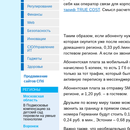
себя как оператор связи для кор
Регулирование
тариф TRUE COST
. Смысл расчет
Финансы
Web
Безопасность
Таким образом, если абоненту ну
Инновации
которая окупится уже после неско
CIO/Управление
домашнего региона, 0,33 руб./мин
ИТ
гостевом регионе. А если он звон
Гаджеты
Абонентская плата за мобильный и
Здоровье
начислено 5 копеек, то есть 1 Гб
только за тот трафик, который был
Продвижение
активную переписку в мессенджер
сайтов СПб
Абонентская плата за отправку S
РЕГИОНЫ
регионе, и 1,20 руб. – в гостевом.
Московская
область
Друзьям по всему миру также мож
В Подмосковье
звонить за границу в прямом смы
компенсацию за
детский сад
номера Германии будут стоить 0,17
перевели на умные
технологии
0,24 руб. в мин., Эстонии – 0,68 ру
Воронеж
Важно также, что необязательно б