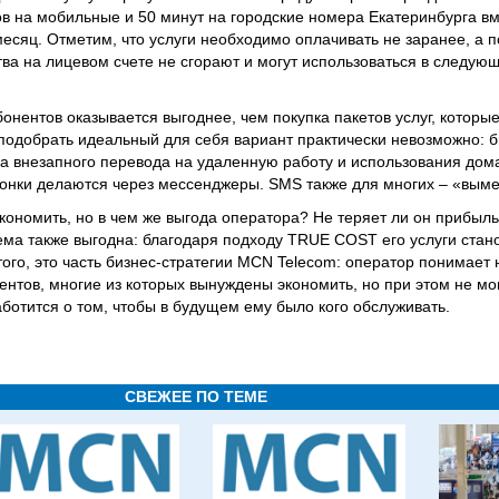
ов на мобильные и 50 минут на городские номера Екатеринбурга вм
месяц. Отметим, что услуги необходимо оплачивать не заранее, а п
ва на лицевом счете не сгорают и могут использоваться в следую
нентов оказывается выгоднее, чем покупка пакетов услуг, которы
подобрать идеальный для себя вариант практически невозможно: б
а внезапного перевода на удаленную работу и использования дома
вонки делаются через мессенджеры. SMS также для многих – «выме
ономить, но в чем же выгода оператора? Не теряет ли он прибыль?
ема также выгодна: благодаря подходу TRUE COST его услуги стан
ого, это часть бизнес-стратегии MCN Telecom: оператор понимает
тов, многие из которых вынуждены экономить, но при этом не мог
аботится о том, чтобы в будущем ему было кого обслуживать.
СВЕЖЕЕ ПО ТЕМЕ