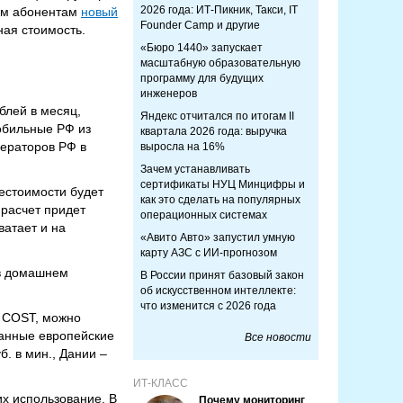
2026 года: ИТ-Пикник, Такси, IT
ным абонентам
новый
Founder Camp и другие
ная стоимость.
«Бюро 1440» запускает
масштабную образовательную
программу для будущих
инженеров
блей в месяц,
Яндекс отчитался по итогам II
мобильные РФ из
квартала 2026 года: выручка
ператоров РФ в
выросла на 16%
Зачем устанавливать
сертификаты НУЦ Минцифры и
бестоимости будет
как это сделать на популярных
 расчет придет
операционных системах
ватает и на
«Авито Авто» запустил умную
карту АЗС с ИИ-прогнозом
 в домашнем
В России принят базовый закон
об искусственном интеллекте:
что изменится с 2026 года
E COST, можно
ванные европейские
Все новости
б. в мин., Дании –
ИТ-КЛАСС
их использование. В
Почему мониторинг