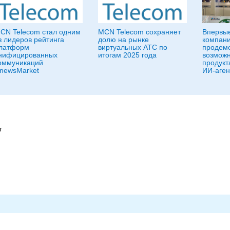
CN Telecom стал одним
MCN Telecom сохраняет
Впервы
з лидеров рейтинга
долю на рынке
компан
латформ
виртуальных АТС по
продемо
нифицированных
итогам 2025 года
возможн
оммуникаций
продукт
newsMarket
ИИ-аген
т