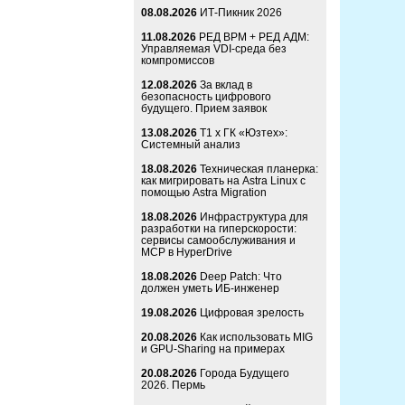
08.08.2026
ИТ-Пикник 2026
11.08.2026
РЕД ВРМ + РЕД АДМ:
Управляемая VDI-среда без
компромиссов
12.08.2026
За вклад в
безопасность цифрового
будущего. Прием заявок
13.08.2026
Т1 x ГК «Юзтех»:
Системный анализ
18.08.2026
Техническая планерка:
как мигрировать на Astra Linux с
помощью Astra Migration
18.08.2026
Инфраструктура для
разработки на гиперскорости:
сервисы самообслуживания и
MCP в HyperDrive
18.08.2026
Deep Patch: Что
должен уметь ИБ-инженер
19.08.2026
Цифровая зрелость
20.08.2026
Как использовать MIG
и GPU-Sharing на примерах
20.08.2026
Города Будущего
2026. Пермь