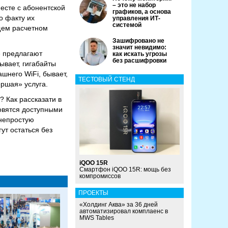
– это не набор
есте с абонентской
графиков, а основа
о факту их
управления ИТ-
системой
щем расчетном
Зашифровано не
значит невидимо:
е предлагают
как искать угрозы
без расшифровки
ывает, гигабайты
шнего WiFi, бывает,
ТЕСТОВЫЙ СТЕНД
ршая» услуга.
 Как рассказати в
овятся доступными
 непростую
ут остаться без
iQOO 15R
Смартфон iQOO 15R: мощь без
компромиссов
ПРОЕКТЫ
«Холдинг Аква» за 36 дней
автоматизировал комплаенс в
MWS Tables