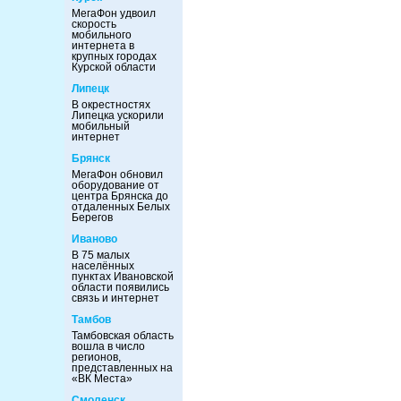
МегаФон удвоил
скорость
мобильного
интернета в
крупных городах
Курской области
Липецк
В окрестностях
Липецка ускорили
мобильный
интернет
Брянск
МегаФон обновил
оборудование от
центра Брянска до
отдаленных Белых
Берегов
Иваново
В 75 малых
населённых
пунктах Ивановской
области появились
связь и интернет
Тамбов
Тамбовская область
вошла в число
регионов,
представленных на
«ВК Места»
Смоленск