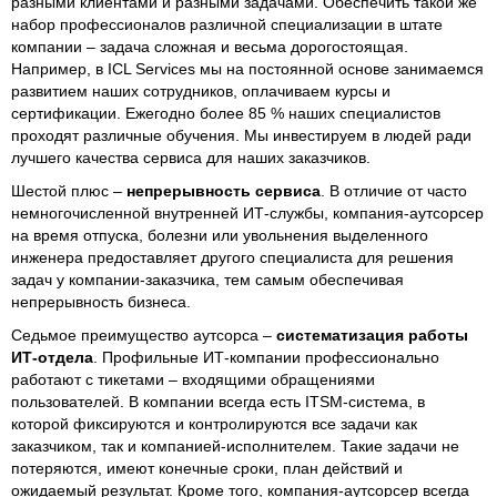
разными клиентами и разными задачами. Обеспечить такой же
набор профессионалов различной специализации в штате
компании – задача сложная и весьма дорогостоящая.
Например, в ICL Services мы на постоянной основе занимаемся
развитием наших сотрудников, оплачиваем курсы и
сертификации. Ежегодно более 85 % наших специалистов
проходят различные обучения. Мы инвестируем в людей ради
лучшего качества сервиса для наших заказчиков.
Шестой плюс –
непрерывность сервиса
. В отличие от часто
немногочисленной внутренней ИТ-службы, компания-аутсорсер
на время отпуска, болезни или увольнения выделенного
инженера предоставляет другого специалиста для решения
задач у компании-заказчика, тем самым обеспечивая
непрерывность бизнеса.
Седьмое преимущество аутсорса –
систематизация работы
ИТ-отдела
. Профильные ИТ-компании профессионально
работают с тикетами – входящими обращениями
пользователей. В компании всегда есть ITSM-система, в
которой фиксируются и контролируются все задачи как
заказчиком, так и компанией-исполнителем. Такие задачи не
потеряются, имеют конечные сроки, план действий и
ожидаемый результат. Кроме того, компания-аутсорсер всегда