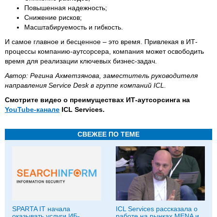
Повышенная надежность;
Снижение рисков;
Масштабируемость и гибкость.
И самое главное и бесценное – это время. Привлекая в ИТ-
процессы компанию-аутсорсера, компания может освободить
время для реализации ключевых бизнес-задач.
Автор:
Регина Ахметзянова, заместитель руководителя
направления Service Desk в группе компаний ICL.
Смотрите видео о преимуществах ИТ-аутсорсинга на
YouTube-канале
ICL Services.
СВЕЖЕЕ ПО ТЕМЕ
SPARTA IT начала
ICL Services рассказала о
оказывать услуги ИБ-
работе на рынках MENA и