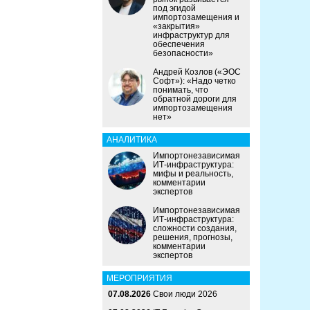
под эгидой
импортозамещения и
«закрытия»
инфраструктур для
обеспечения
безопасности»
Андрей Козлов («ЭОС
Софт»): «Надо четко
понимать, что
обратной дороги для
импортозамещения
нет»
АНАЛИТИКА
Импортонезависимая
ИТ-инфраструктура:
мифы и реальность,
комментарии
экспертов
Импортонезависимая
ИТ-инфраструктура:
сложности создания,
решения, прогнозы,
комментарии
экспертов
МЕРОПРИЯТИЯ
07.08.2026
Свои люди 2026