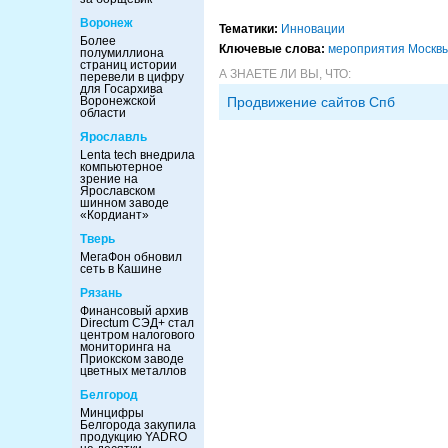
Воронеж
Тематики:
Инновации
Более
Ключевые слова:
мероприятия Москв
полумиллиона
страниц истории
А ЗНАЕТЕ ЛИ ВЫ, ЧТО:
перевели в цифру
для Госархива
Воронежской
Продвижение сайтов Спб
области
Ярославль
Lenta tech внедрила
компьютерное
зрение на
Ярославском
шинном заводе
«Кордиант»
Тверь
МегаФон обновил
сеть в Кашине
Рязань
Финансовый архив
Directum СЭД+ стал
центром налогового
мониторинга на
Приокском заводе
цветных металлов
Белгород
Минцифры
Белгорода закупила
продукцию YADRO