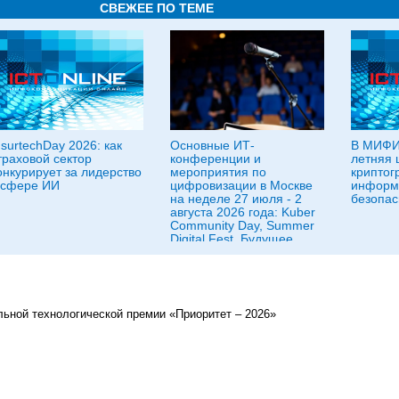
СВЕЖЕЕ ПО ТЕМЕ
nsurtechDay 2026: как
Основные ИТ-
В МИФИ
траховой сектор
конференции и
летняя 
онкурирует за лидерство
мероприятия по
криптог
 сфере ИИ
цифровизации в Москве
информ
на неделе 27 июля - 2
безопас
августа 2026 года: Kuber
Community Day, Summer
Digital Fest, Будущее
исследований в
корпорациях и другие
льной технологической премии «Приоритет – 2026»