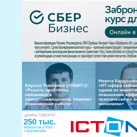
Никита Кардашин
Кирилл Тимофеев («ОБИТ»):
«ИТ-сфера сейча
«Решить проблемы,
одним из немног
связанные с
повышения эффе
импортозамещением, поможет
практически во в
планомерная работа»
экономики»
ЦИФРЫ ГОВОРЯТ
250 тыс.
кибератак отбил
«Уралкалий»