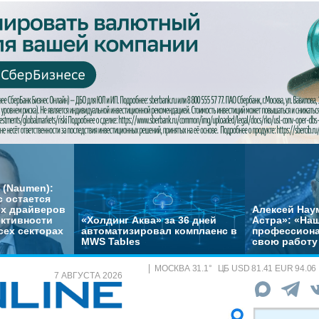
 (Naumen):
с остается
их драйверов
Алексей Нау
ктивности
«Холдинг Аква» за 36 дней
Астра»: «На
сех секторах
автоматизировал комплаенс в
профессиона
MWS Tables
свою работу 
МОСКВА
31.1
°
ЦБ
USD 81.41 EUR 94.06
7 АВГУСТА 2026