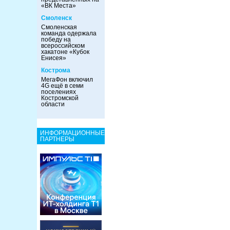
«ВК Места»
Смоленск
Смоленская
команда одержала
победу на
всероссийском
хакатоне «Кубок
Енисея»
Кострома
МегаФон включил
4G ещё в семи
поселениях
Костромской
области
ИНФОРМАЦИОННЫЕ
ПАРТНЕРЫ