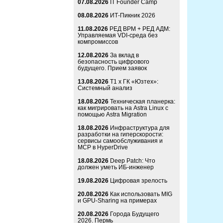
07.08.2026
IT Founder Camp
08.08.2026
ИТ-Пикник 2026
11.08.2026
РЕД ВРМ + РЕД АДМ:
Управляемая VDI-среда без
компромиссов
12.08.2026
За вклад в
безопасность цифрового
будущего. Прием заявок
13.08.2026
Т1 x ГК «Юзтех»:
Системный анализ
18.08.2026
Техническая планерка:
как мигрировать на Astra Linux с
помощью Astra Migration
18.08.2026
Инфраструктура для
разработки на гиперскорости:
сервисы самообслуживания и
MCP в HyperDrive
18.08.2026
Deep Patch: Что
должен уметь ИБ-инженер
19.08.2026
Цифровая зрелость
20.08.2026
Как использовать MIG
и GPU-Sharing на примерах
20.08.2026
Города Будущего
2026. Пермь