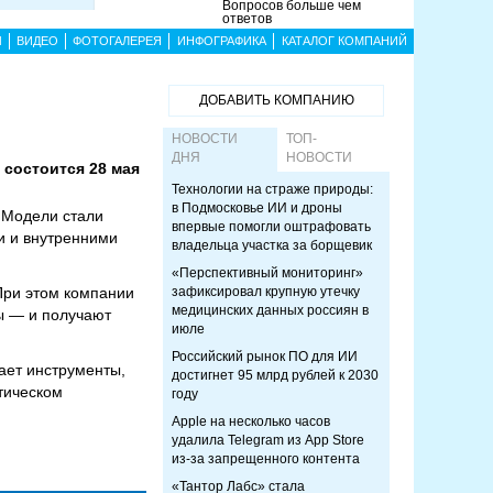
Вопросов больше чем
ответов
Ы
ВИДЕО
ФОТОГАЛЕРЕЯ
ИНФОГРАФИКА
КАТАЛОГ КОМПАНИЙ
ДОБАВИТЬ КОМПАНИЮ
НОВОСТИ
ТОП-
ДНЯ
НОВОСТИ
 состоится 28 мая
Технологии на страже природы:
в Подмосковье ИИ и дроны
. Модели стали
впервые помогли оштрафовать
и и внутренними
владельца участка за борщевик
«Перспективный мониторинг»
При этом компании
зафиксировал крупную утечку
медицинских данных россиян в
сы — и получают
июле
Российский рынок ПО для ИИ
рает инструменты,
достигнет 95 млрд рублей к 2030
ктическом
году
Apple на несколько часов
удалила Telegram из App Store
из-за запрещенного контента
«Тантор Лабс» стала