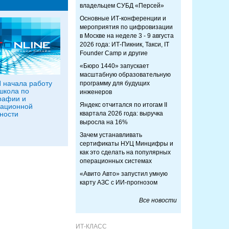
владельцем СУБД «Персей»
Основные ИТ-конференции и
мероприятия по цифровизации
в Москве на неделе 3 - 9 августа
2026 года: ИТ-Пикник, Такси, IT
Founder Camp и другие
«Бюро 1440» запускает
масштабную образовательную
 начала работу
программу для будущих
школа по
инженеров
рафии и
Яндекс отчитался по итогам II
ационной
ности
квартала 2026 года: выручка
выросла на 16%
Зачем устанавливать
сертификаты НУЦ Минцифры и
как это сделать на популярных
операционных системах
«Авито Авто» запустил умную
карту АЗС с ИИ-прогнозом
Все новости
ИТ-КЛАСС