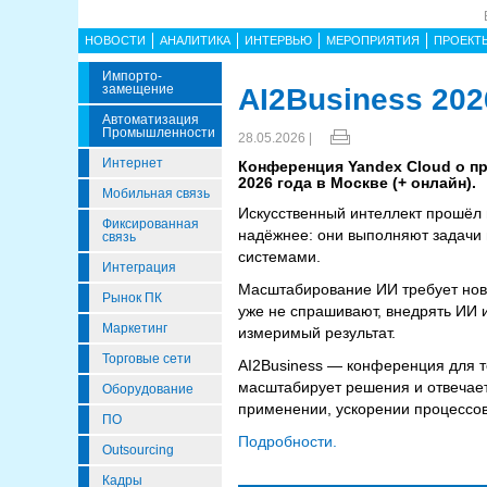
НОВОСТИ
АНАЛИТИКА
ИНТЕРВЬЮ
МЕРОПРИЯТИЯ
ПРОЕКТ
Импорто­
Замещение
AI2Business 202
Автоматизация
Промышленности
28.05.2026 |
Интернет
Конференция Yandex Cloud о пр
2026 года в Москве (+ онлайн).
Мобильная связь
Искусственный интеллект прошёл п
Фиксированная
надёжнее: они выполняют задачи 
связь
системами.
Интеграция
Масштабирование ИИ требует ново
Рынок ПК
уже не спрашивают, внедрять ИИ и
Маркетинг
измеримый результат.
Торговые сети
AI2Business — конференция для те
масштабирует решения и отвечает 
Оборудование
применении, ускорении процессов
ПО
Подробности.
Outsourcing
Кадры