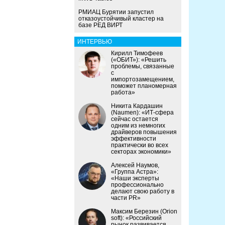
РМИАЦ Бурятии запустил
отказоустойчивый кластер на
базе РЕД ВИРТ
ИНТЕРВЬЮ
Кирилл Тимофеев
(«ОБИТ»): «Решить
проблемы, связанные
с
импортозамещением,
поможет планомерная
работа»
Никита Кардашин
(Naumen): «ИТ-сфера
сейчас остается
одним из немногих
драйверов повышения
эффективности
практически во всех
секторах экономики»
Алексей Наумов,
«Группа Астра»:
«Наши эксперты
профессионально
делают свою работу в
части PR»
Максим Березин (Orion
soft): «Российский
рынок развивается