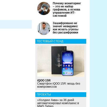
Почему мониторинг
– это не набор
графиков, а основа
управления ИТ-
системой
Зашифровано не
значит невидимо:
как искать угрозы
без расшифровки
ТЕСТОВЫЙ СТЕНД
iQOO 15R
Смартфон iQOO 15R: мощь без
компромиссов
ПРОЕКТЫ
«Холдинг Аква» за 36 дней
автоматизировал комплаенс в
MWS Tables