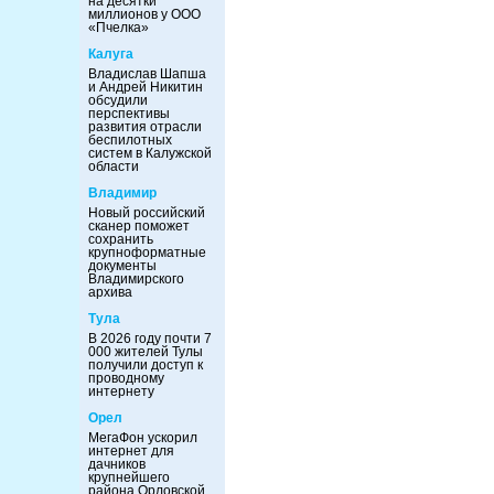
на десятки
миллионов у ООО
«Пчелка»
Калуга
Владислав Шапша
и Андрей Никитин
обсудили
перспективы
развития отрасли
беспилотных
систем в Калужской
области
Владимир
Новый российский
сканер поможет
сохранить
крупноформатные
документы
Владимирского
архива
Тула
В 2026 году почти 7
000 жителей Тулы
получили доступ к
проводному
интернету
Орел
МегаФон ускорил
интернет для
дачников
крупнейшего
района Орловской