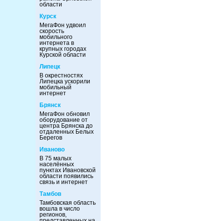
области
Курск
МегаФон удвоил
скорость
мобильного
интернета в
крупных городах
Курской области
Липецк
В окрестностях
Липецка ускорили
мобильный
интернет
Брянск
МегаФон обновил
оборудование от
центра Брянска до
отдаленных Белых
Берегов
Иваново
В 75 малых
населённых
пунктах Ивановской
области появились
связь и интернет
Тамбов
Тамбовская область
вошла в число
регионов,
представленных на