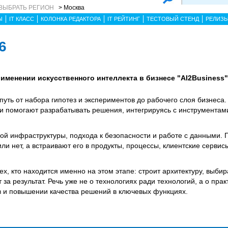
ВЫБРАТЬ РЕГИОН
> Москва
Ы
IT КЛАСС
КОЛОНКА РЕДАКТОРА
IT РЕЙТИНГ
ТЕСТОВЫЙ СТЕНД
РЕЛИЗ
6
именении искусственного интеллекта в бизнесе "AI2Business"
уть от набора гипотез и экспериментов до рабочего слоя бизнеса
и помогают разрабатывать решения, интегрируясь с инструментам
й инфраструктуры, подхода к безопасности и работе с данными. 
ли нет, а встраивают его в продукты, процессы, клиентские серви
х, кто находится именно на этом этапе: строит архитектуру, выби
за результат. Речь уже не о технологиях ради технологий, а о пра
 и повышении качества решений в ключевых функциях.