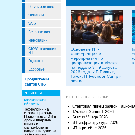
Регулирование
Финансы
Web
Безопасность
Инновации
CIO/Управление
Основные ИТ-
I
ИТ
конференции и
с
мероприятия по
к
Гаджеты
цифровизации в Москве
в
на неделе 3 - 9 августа
Здоровье
2026 года: ИТ-Пикник,
Такси, IT Founder Camp и
Продвижение
другие
сайтов СПб
РЕГИОНЫ
ИНТЕРЕСНЫЕ ССЫЛКИ
Московская
область
Стартовал приём заявок Национа
Технологии на
TAdviser SummIT 2026
страже природы: в
Подмосковье ИИ и
Startup Village 2026
дроны впервые
ИТ-инфраструктура 2026
помогли
оштрафовать
ИТ в ритейле 2026
владельца участка
за борщевик