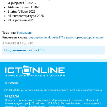
«Приоритет – 2026»
TAdviser SummIT 2026
Startup Village 2026
ИТ-инфраструктура 2026
ИТ в ритейле 2026
Тематики:
Инновации
Ключевые слова:
мероприятия Москвы
,
ИТ в транспорте
,
цифровизация
А ЗНАЕТЕ ЛИ ВЫ, ЧТО:
Продвижение сайтов Спб
О проекте
© 2004-2026 При использовании материалов ссылка на ict-online.ru обязательна
РАЗДЕЛЫ
Новости
Аналитика
Интервью
Мероприятия
Проекты
IT класс
Колонка редактора
IT рейтинг
ICT Life
Тестовый стенд
Фигура речи
Релизы
Видео
Фотогалерея
Инфографика