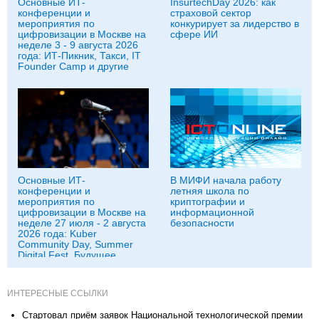
Основные ИТ-
InsurtechDay 2026: как
конференции и
страховой сектор
мероприятия по
конкурирует за лидерство в
цифровизации в Москве на
сфере ИИ
неделе 3 - 9 августа 2026
года: ИТ-Пикник, Такси, IT
Founder Camp и другие
Основные ИТ-
В МИФИ начала работу
конференции и
летняя школа по
мероприятия по
криптографии и
цифровизации в Москве на
информационной
неделе 27 июля - 2 августа
безопасности
2026 года: Kuber
Community Day, Summer
Digital Fest, Будущее
исследований в
корпорациях и другие
ИНТЕРЕСНЫЕ ССЫЛКИ
Стартовал приём заявок Национальной технологической премии