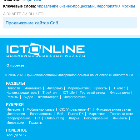
Ключевые слова:
управление бизнес-процессами
,
мероприятия Москвы
А ЗНАЕТЕ ЛИ ВЫ, ЧТО:
Продвижение сайтов Спб
О проекте
© 2004-2026 При использовании материалов ссылка на ict-online.ru обязательна
РАЗДЕЛЫ
Новости
Аналитика
Интервью
Мероприятия
Проекты
IT класс
Колонка редактора
IT рейтинг
ICT Life
Тестовый стенд
Фигура речи
Релизы
Видео
Фотогалерея
Инфографика
РУБРИКИ
Интернет
Мобильная связь
CIO/Управление ИТ
Фиксированная связь
Интеграция
Безопасность
Веб
Рынок ПК
Маркетинг
Торговые сети
Оборудование
ПО
Outsourcing
Кадры
Регулирование
Финансы
Инновации
Гаджеты
ПОЛЕЗНОЕ
Аренда VPS