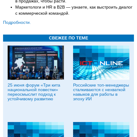
в продажах, чтобы расти.
Маркетологи и HR в B2B — узнаете, как выстроить диалог
с коммерческой командой.
Подробности.
СВЕЖЕЕ ПО ТЕМЕ
25 июня форум «Три кита
Российские топ-менеджеры
национальной повестки»
сталкиваются с нехваткой
переосмыслит подход к
навыков для работы в
устойчивому развитию
эпоху ИИ