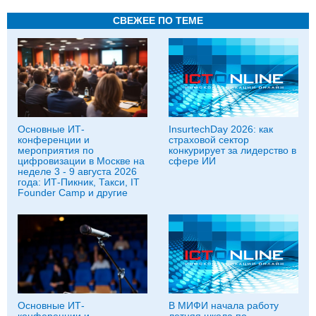
СВЕЖЕЕ ПО ТЕМЕ
Основные ИТ-
InsurtechDay 2026: как
конференции и
страховой сектор
мероприятия по
конкурирует за лидерство в
цифровизации в Москве на
сфере ИИ
неделе 3 - 9 августа 2026
года: ИТ-Пикник, Такси, IT
Founder Camp и другие
Основные ИТ-
В МИФИ начала работу
конференции и
летняя школа по