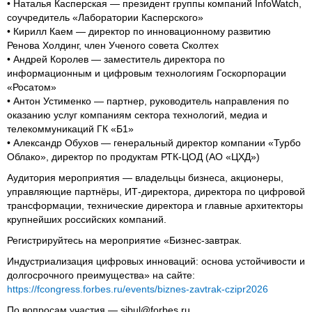
• Наталья Касперская — президент группы компаний InfoWatch,
соучредитель «Лаборатории Касперского»
• Кирилл Каем — директор по инновационному развитию
Ренова Холдинг, член Ученого совета Сколтех
• Андрей Королев — заместитель директора по
информационным и цифровым технологиям Госкорпорации
«Росатом»
• Антон Устименко — партнер, руководитель направления по
оказанию услуг компаниям сектора технологий, медиа и
телекоммуникаций ГК «Б1»
• Александр Обухов — генеральный директор компании «Турбо
Облако», директор по продуктам РТК-ЦОД (АО «ЦХД»)
Аудитория мероприятия — владельцы бизнеса, акционеры,
управляющие партнёры, ИТ-директора, директора по цифровой
трансформации, технические директора и главные архитекторы
крупнейших российских компаний.
Регистрируйтесь на мероприятие «Бизнес-завтрак.
Индустриализация цифровых инноваций: основа устойчивости и
долгосрочного преимущества» на сайте:
https://fcongress.forbes.ru/events/biznes-zavtrak-czipr2026
По вопросам участия — sibul@forbes.ru,