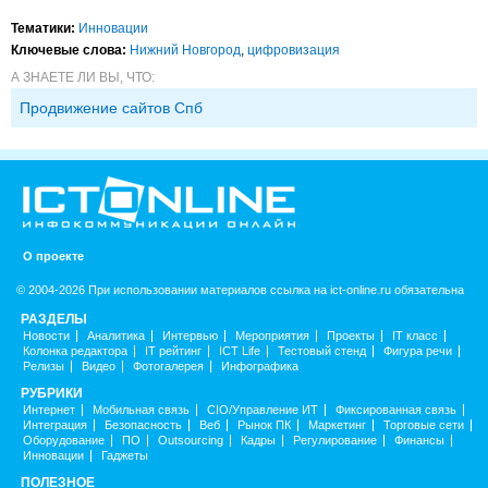
Тематики:
Инновации
Ключевые слова:
Нижний Новгород
,
цифровизация
А ЗНАЕТЕ ЛИ ВЫ, ЧТО:
Продвижение сайтов Спб
О проекте
© 2004-2026 При использовании материалов ссылка на ict-online.ru обязательна
РАЗДЕЛЫ
Новости
Аналитика
Интервью
Мероприятия
Проекты
IT класс
Колонка редактора
IT рейтинг
ICT Life
Тестовый стенд
Фигура речи
Релизы
Видео
Фотогалерея
Инфографика
РУБРИКИ
Интернет
Мобильная связь
CIO/Управление ИТ
Фиксированная связь
Интеграция
Безопасность
Веб
Рынок ПК
Маркетинг
Торговые сети
Оборудование
ПО
Outsourcing
Кадры
Регулирование
Финансы
Инновации
Гаджеты
ПОЛЕЗНОЕ