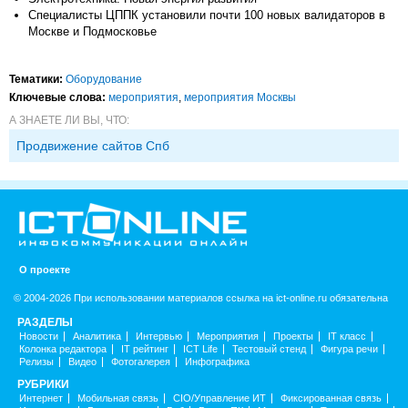
Специалисты ЦППК установили почти 100 новых валидаторов в
Москве и Подмосковье
Тематики:
Оборудование
Ключевые слова:
мероприятия
,
мероприятия Москвы
А ЗНАЕТЕ ЛИ ВЫ, ЧТО:
Продвижение сайтов Спб
О проекте
© 2004-2026 При использовании материалов ссылка на ict-online.ru обязательна
РАЗДЕЛЫ
Новости
Аналитика
Интервью
Мероприятия
Проекты
IT класс
Колонка редактора
IT рейтинг
ICT Life
Тестовый стенд
Фигура речи
Релизы
Видео
Фотогалерея
Инфографика
РУБРИКИ
Интернет
Мобильная связь
CIO/Управление ИТ
Фиксированная связь