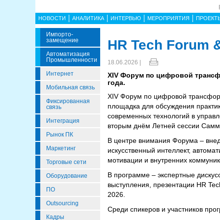
НОВОСТИ
АНАЛИТИКА
ИНТЕРВЬЮ
МЕРОПРИЯТИЯ
ПРОЕКТ
Импорто­
Замещение
HR Tech Forum 
Автоматизация
Промышленности
18.06.2026 |
Интернет
XIV Форум по цифровой трансф
года.
Мобильная связь
XIV Форум по цифровой трансфор
Фиксированная
площадка для обсуждения практи
связь
современных технологий в управ
Интеграция
вторым днём Летней сессии Самм
Рынок ПК
В центре внимания Форума – вне
Маркетинг
искусственный интеллект, автома
мотивации и внутренних коммуник
Торговые сети
В программе – экспертные дискус
Оборудование
выступления, презентации HR Tech
ПО
2026.
Outsourcing
Среди спикеров и участников про
Кадры