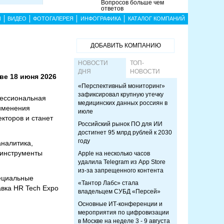
Вопросов больше чем
ответов
Ы
ВИДЕО
ФОТОГАЛЕРЕЯ
ИНФОГРАФИКА
КАТАЛОГ КОМПАНИЙ
ДОБАВИТЬ КОМПАНИЮ
НОВОСТИ
ТОП-
ДНЯ
НОВОСТИ
ве 18 июня 2026
«Перспективный мониторинг»
зафиксировал крупную утечку
фессиональная
медицинских данных россиян в
именения
июле
кторов и станет
Российский рынок ПО для ИИ
достигнет 95 млрд рублей к 2030
году
налитика,
 инструменты
Apple на несколько часов
удалила Telegram из App Store
из-за запрещенного контента
пециальные
«Тантор Лабс» стала
авка HR Tech Expo
владельцем СУБД «Персей»
Основные ИТ-конференции и
мероприятия по цифровизации
в Москве на неделе 3 - 9 августа