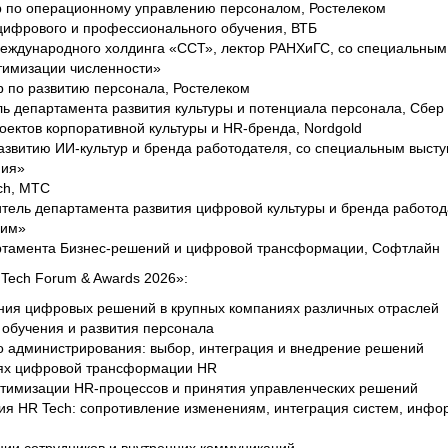
ор по операционному управлению персоналом, Ростелеком
 цифрового и профессионального обучения, ВТБ
 международного холдинга «ССТ», лектор РАНХиГС, со специальны
тимизации численности»
р по развитию персонала, Ростелеком
ль департамента развития культуры и потенциала персонала, Сбер
оектов корпоративной культуры и HR-бренда, Nordgold
 развитию ИИ-культур и бренда работодателя, со специальным выст
ния»
ch, МТС
итель департамента развития цифровой культуры и бренда работо
Хим»
артамента Бизнес-решений и цифровой трансформации, Софтлайн
Tech Forum & Awards 2026»:
ения цифровых решений в крупных компаниях различных отраслей
обучения и развития персонала
о администрирования: выбор, интеграция и внедрение решений
иях цифровой трансформации HR
птимизации HR-процессов и принятия управленческих решений
ия HR Tech: сопротивление изменениям, интеграция систем, инф