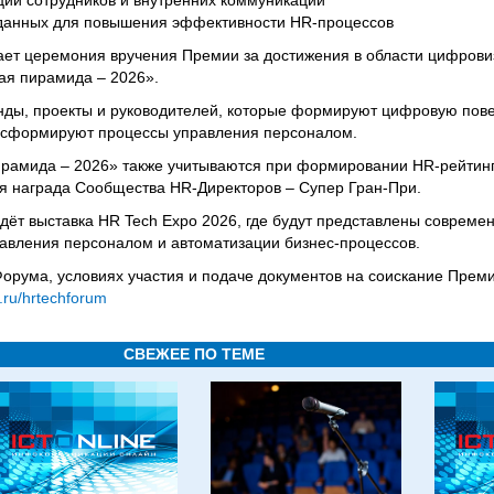
ии сотрудников и внутренних коммуникаций
 данных для повышения эффективности HR-процессов
ает церемония вручения Премии за достижения в области цифрови
ая пирамида – 2026».
нды, проекты и руководителей, которые формируют цифровую пове
нсформируют процессы управления персоналом.
рамида – 2026» также учитываются при формировании HR-рейтинг
я награда Сообщества HR-Директоров – Супер Гран-При.
дёт выставка HR Tech Expo 2026, где будут представлены совреме
авления персоналом и автоматизации бизнес-процессов.
орума, условиях участия и подаче документов на соискание Пре
t.ru/hrtechforum
СВЕЖЕЕ ПО ТЕМЕ