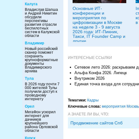
Калуга
Основные ИТ-
I
Владислав Шапша
конференции и
с
и Андрей Никитин
обсудили
мероприятия по
к
перспективы
цифровизации в Москве
в
развития отрасли
на неделе 3 - 9 августа
беспилотных
2026 года: ИТ-Пикник,
систем в Калужской
области
Такси, IT Founder Camp и
другие
Владимир
Новый российский
сканер поможет
сохранить
ИНТЕРЕСНЫЕ ССЫЛКИ
крупноформатные
документы
Сетевое лето 2026: раскрываем 
Владимирского
архива
Альфа Конфа 2026. Липецк
Внутриком 2026
Тула
Единая точка входа для сотрудни
В 2026 году почти 7
000 жителей Тулы
получили доступ к
проводному
интернету
Тематики:
Кадры
Орел
Ключевые слова:
мероприятия Москв
МегаФон ускорил
А ЗНАЕТЕ ЛИ ВЫ, ЧТО:
интернет для
дачников
Продвижение сайтов Спб
крупнейшего
района Орловской
области
Курск