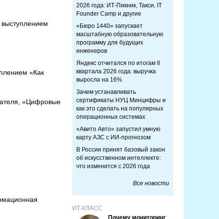
2026 года: ИТ-Пикник, Такси, IT
Founder Camp и другие
м выступлением
«Бюро 1440» запускает
масштабную образовательную
программу для будущих
инженеров
Яндекс отчитался по итогам II
квартала 2026 года: выручка
уплением «Как
выросла на 16%
Зачем устанавливать
сертификаты НУЦ Минцифры и
дателя, «Цифровые
как это сделать на популярных
операционных системах
«Авито Авто» запустил умную
карту АЗС с ИИ-прогнозом
В России принят базовый закон
об искусственном интеллекте:
что изменится с 2026 года
Все новости
ормационная
ИТ-КЛАСС
Почему мониторинг