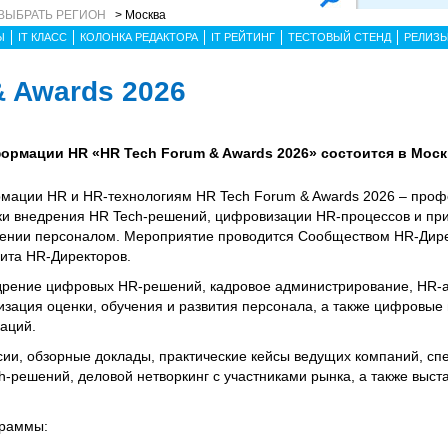
ВЫБРАТЬ РЕГИОН
> Москва
Ы
IT КЛАСС
КОЛОНКА РЕДАКТОРА
IT РЕЙТИНГ
ТЕСТОВЫЙ СТЕНД
РЕЛИЗ
& Awards 2026
ормации HR «HR Tech Forum & Awards 2026» состоится в Моск
мации HR и HR-технологиям HR Tech Forum & Awards 2026 – про
ки внедрения HR Tech-решений, цифровизации HR-процессов и пр
лении персоналом. Мероприятие проводится Сообществом HR-Дире
ита HR-Директоров.
дрение цифровых HR-решений, кадровое администрирование, HR-а
тизация оценки, обучения и развития персонала, а также цифровые
аций.
сии, обзорные доклады, практические кейсы ведущих компаний, с
-решений, деловой нетворкинг с участниками рынка, а также выст
граммы: