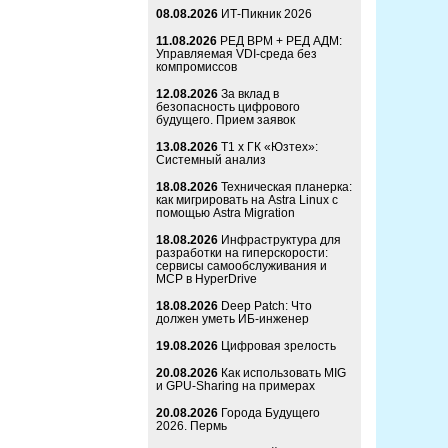
08.08.2026
ИТ-Пикник 2026
11.08.2026
РЕД ВРМ + РЕД АДМ:
Управляемая VDI-среда без
компромиссов
12.08.2026
За вклад в
безопасность цифрового
будущего. Прием заявок
13.08.2026
Т1 x ГК «Юзтех»:
Системный анализ
18.08.2026
Техническая планерка:
как мигрировать на Astra Linux с
помощью Astra Migration
18.08.2026
Инфраструктура для
разработки на гиперскорости:
сервисы самообслуживания и
MCP в HyperDrive
18.08.2026
Deep Patch: Что
должен уметь ИБ-инженер
19.08.2026
Цифровая зрелость
20.08.2026
Как использовать MIG
и GPU-Sharing на примерах
20.08.2026
Города Будущего
2026. Пермь