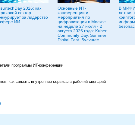
nsurtechDay 2026: как
Основные ИТ-
В МИФИ
траховой сектор
конференции и
летняя 
онкурирует за лидерство
мероприятия по
криптог
 сфере ИИ
цифровизации в Москве
информ
на неделе 27 июля - 2
безопас
августа 2026 года: Kuber
Community Day, Summer
Digital Fest, Будущее
исследований в
корпорациях и другие
детали программы ИТ-конференции
ков: как связать внутренние сервисы в рабочий сценарий
ы