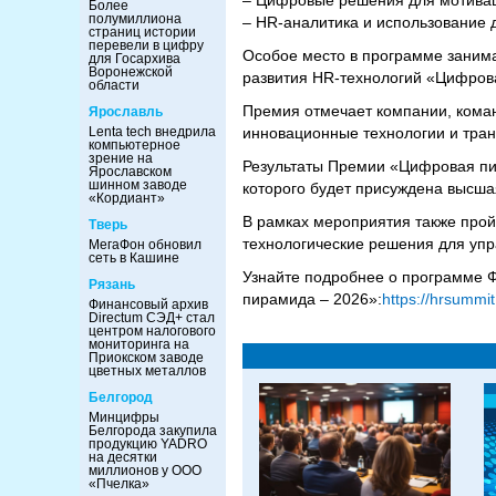
– Цифровые решения для мотивац
Более
полумиллиона
– HR-аналитика и использование
страниц истории
перевели в цифру
Особое место в программе заним
для Госархива
Воронежской
развития HR-технологий «Цифров
области
Премия отмечает компании, кома
Ярославль
Lenta tech внедрила
инновационные технологии и тра
компьютерное
зрение на
Результаты Премии «Цифровая пи
Ярославском
шинном заводе
которого будет присуждена высша
«Кордиант»
В рамках мероприятия также прой
Тверь
технологические решения для упр
МегаФон обновил
сеть в Кашине
Узнайте подробнее о программе Ф
Рязань
пирамида – 2026»:
https://hrsummi
Финансовый архив
Directum СЭД+ стал
центром налогового
мониторинга на
Приокском заводе
цветных металлов
Белгород
Минцифры
Белгорода закупила
продукцию YADRO
на десятки
миллионов у ООО
«Пчелка»