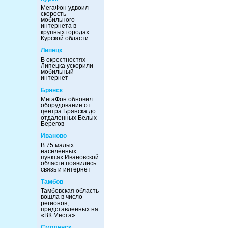
МегаФон удвоил
скорость
мобильного
интернета в
крупных городах
Курской области
Липецк
В окрестностях
Липецка ускорили
мобильный
интернет
Брянск
МегаФон обновил
оборудование от
центра Брянска до
отдаленных Белых
Берегов
Иваново
В 75 малых
населённых
пунктах Ивановской
области появились
связь и интернет
Тамбов
Тамбовская область
вошла в число
регионов,
представленных на
«ВК Места»
Смоленск