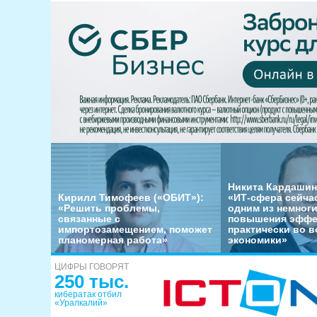
Никита Кардашин
Кирилл Тимофеев («ОБИТ»):
«ИТ-сфера сейча
«Решить проблемы,
одним из немног
связанные с
повышения эффе
импортозамещением, поможет
практически во в
планомерная работа»
экономики»
ЦИФРЫ ГОВОРЯТ
250 тыс.
кибератак отбил
«Уралкалий»