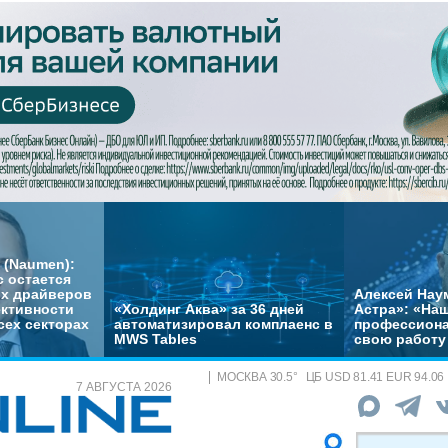
 (Naumen):
с остается
их драйверов
Алексей Нау
ктивности
«Холдинг Аква» за 36 дней
Астра»: «На
сех секторах
автоматизировал комплаенс в
профессиона
MWS Tables
свою работу 
МОСКВА
30.5
°
ЦБ
USD 81.41 EUR 94.06
7 АВГУСТА 2026