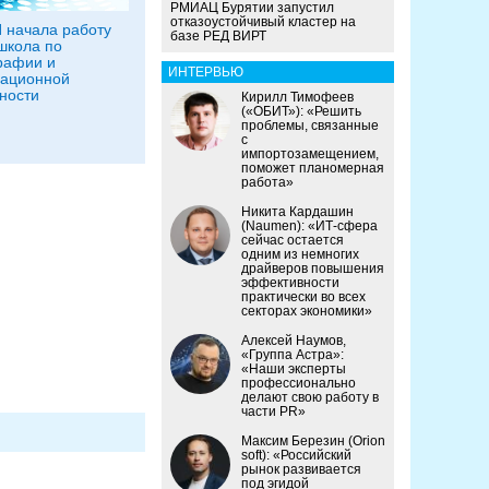
РМИАЦ Бурятии запустил
отказоустойчивый кластер на
 начала работу
базе РЕД ВИРТ
школа по
рафии и
ИНТЕРВЬЮ
ационной
ности
Кирилл Тимофеев
(«ОБИТ»): «Решить
проблемы, связанные
с
импортозамещением,
поможет планомерная
работа»
Никита Кардашин
(Naumen): «ИТ-сфера
сейчас остается
одним из немногих
драйверов повышения
эффективности
практически во всех
секторах экономики»
Алексей Наумов,
«Группа Астра»:
«Наши эксперты
профессионально
делают свою работу в
части PR»
Максим Березин (Orion
soft): «Российский
рынок развивается
под эгидой