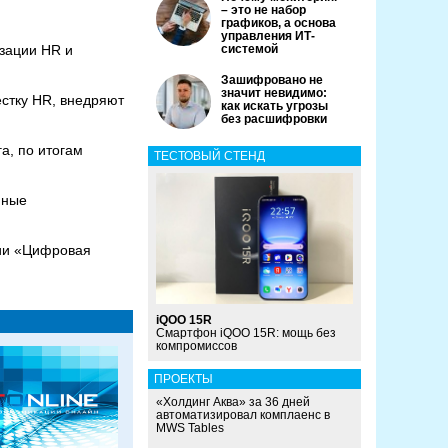
– это не набор
графиков, а основа
управления ИТ-
зации HR и
системой
Зашифровано не
значит невидимо:
стку HR, внедряют
как искать угрозы
без расшифровки
а, по итогам
ТЕСТОВЫЙ СТЕНД
нные
мии «Цифровая
iQOO 15R
Смартфон iQOO 15R: мощь без
компромиссов
ПРОЕКТЫ
«Холдинг Аква» за 36 дней
автоматизировал комплаенс в
MWS Tables