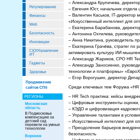
– Александра Крупичева, директ
Регулирование
– Евгения Юст, начальник отдела
– Валентин Каськов, IT-директор
Финансы
«Искусственный интеллект для оп
Web
– Екатерина Барабанова, директо
Безопасность
– Антонина Охтилева, руководите
– Анна Никитина, руководитель пр
Инновации
– Екатерина Грачёва, стратег по
CIO/Управление
активировать культуру ИИ-мышле
ИТ
– Александр Жариков, CPO HR Te
Гаджеты
– Александр Заносиенко, руковод
технологии и платформы» «Евро
Здоровье
– Егор Ворогушин, директор Деп
Продвижение
Среди ключевых тем Форума «HR 
сайтов СПб
– HR Tech практика: кейсы внедр
РЕГИОНЫ
– Цифровые инструменты оценки, 
Московская
область
– КЭДО и цифровизация кадровог
В Подмосковье
– Управление талантами в услов
компенсацию за
детский сад
– Искусственный интеллект для о
перевели на умные
– Преодоление барьеров внедрен
технологии
безопасность
Воронеж