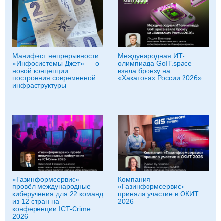
Манифест непрерывности:
Международная ИТ-
«Инфосистемы Джет» — о
олимпиада GoIT.space
новой концепции
взяла бронзу на
построения современной
«Хакатонах России 2026»
инфраструктуры
«Газинформсервис»
Компания
провёл международные
«Газинформсервис»
киберучения для 22 команд
приняла участие в ОКИТ
из 12 стран на
2026
конференции ICT-Crime
2026