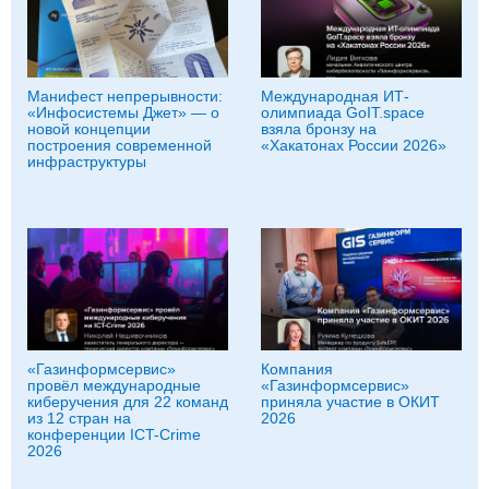
Манифест непрерывности:
Международная ИТ-
«Инфосистемы Джет» — о
олимпиада GoIT.space
новой концепции
взяла бронзу на
построения современной
«Хакатонах России 2026»
инфраструктуры
«Газинформсервис»
Компания
провёл международные
«Газинформсервис»
киберучения для 22 команд
приняла участие в ОКИТ
из 12 стран на
2026
конференции ICT-Crime
2026