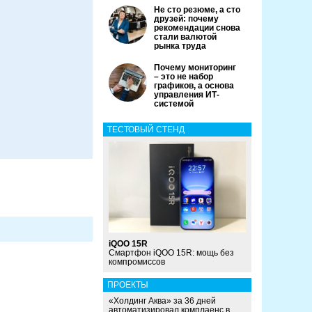
Не сто резюме, а сто
друзей: почему
рекомендации снова
стали валютой
рынка труда
Почему мониторинг
– это не набор
графиков, а основа
управления ИТ-
системой
ТЕСТОВЫЙ СТЕНД
iQOO 15R
Смартфон iQOO 15R: мощь без
компромиссов
ПРОЕКТЫ
«Холдинг Аква» за 36 дней
автоматизировал комплаенс в