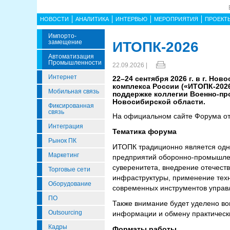
НОВОСТИ
АНАЛИТИКА
ИНТЕРВЬЮ
МЕРОПРИЯТИЯ
ПРОЕКТ
Импорто­
Замещение
ИТОПК-2026
Автоматизация
Промышленности
22.09.2026 |
Интернет
22–24 сентября 2026 г. в г. Н
комплекса России («ИТОПК-202
Мобильная связь
поддержке коллегии Военно-п
Новосибирской области.
Фиксированная
связь
На официальном сайте Форума о
Интеграция
Тематика форума
Рынок ПК
ИТОПК традиционно является одн
Маркетинг
предприятий оборонно-промышленн
суверенитета, внедрение отечес
Торговые сети
инфраструктуры, применение техн
Оборудование
современных инструментов управ
ПО
Также внимание будет уделено в
Outsourcing
информации и обмену практическ
Кадры
Форматы работы