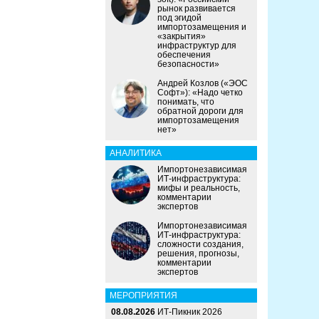
рынок развивается
под эгидой
импортозамещения и
«закрытия»
инфраструктур для
обеспечения
безопасности»
Андрей Козлов («ЭОС
Софт»): «Надо четко
понимать, что
обратной дороги для
импортозамещения
нет»
АНАЛИТИКА
Импортонезависимая
ИТ-инфраструктура:
мифы и реальность,
комментарии
экспертов
Импортонезависимая
ИТ-инфраструктура:
сложности создания,
решения, прогнозы,
комментарии
экспертов
МЕРОПРИЯТИЯ
08.08.2026
ИТ-Пикник 2026