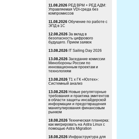
11.08.2026
РЕД ВРМ + РЕД АДМ:
Управляемая VDI-среда без
компромиссов
11.08.2026
Обучение по работе с
ЭПД в 1С
12.08.2026
За вклад в
безопасность цифрового
будущего. Прием заявок
13.08.2026
IT Sailing Day 2026
13.08.2026
Заседание комиссии
Минобороны России по
инновационным проектам и
технологиям
13.08.2026
Т1 x ГК «Юзтех»:
Системный анализ
13.08.2026
Новые регуляторные
требования и практика эмитентов
в области защиты инсайдерской
информации и предотвращения
манипулирования финансовым
рынком
18.08.2026
Техническая планерка:
как мигрировать на Astra Linux с
помощью Astra Migration
18.08.2026
Инфраструктура для