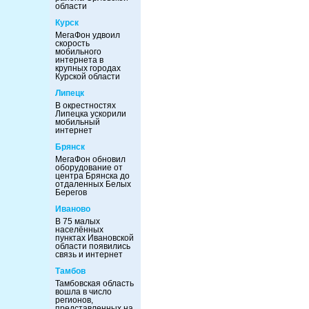
области
Курск
МегаФон удвоил
скорость
мобильного
интернета в
крупных городах
Курской области
Липецк
В окрестностях
Липецка ускорили
мобильный
интернет
Брянск
МегаФон обновил
оборудование от
центра Брянска до
отдаленных Белых
Берегов
Иваново
В 75 малых
населённых
пунктах Ивановской
области появились
связь и интернет
Тамбов
Тамбовская область
вошла в число
регионов,
представленных на