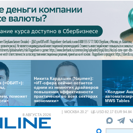
Никита Кардашин (Naumen):
 («ОБИТ»):
«ИТ-сфера сейчас остается
мы,
одним из немногих драйверов
повышения эффективности
«Холдинг Акв
ем, поможет
практически во всех секторах
автоматизир
ота»
экономики»
MWS Tables
МОСКВА
20.2
°
ЦБ
USD 82.17 EUR 94.84
8 АВГУСТА 2026