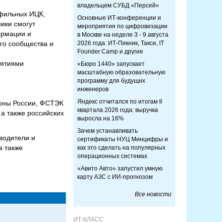
владельцем СУБД «Персей»
офильных ИЦК,
Основные ИТ-конференции и
ики смогут
мероприятия по цифровизации
ормации и
в Москве на неделе 3 - 9 августа
го сообщества и
2026 года: ИТ-Пикник, Такси, IT
Founder Camp и другие
иятиями
«Бюро 1440» запускает
масштабную образовательную
программу для будущих
инженеров
Яндекс отчитался по итогам II
оны России, ФСТЭК
квартала 2026 года: выручка
 а также российских
выросла на 16%
Зачем устанавливать
водители и
сертификаты НУЦ Минцифры и
а также
как это сделать на популярных
операционных системах
«Авито Авто» запустил умную
карту АЗС с ИИ-прогнозом
Все новости
ИТ-КЛАСС