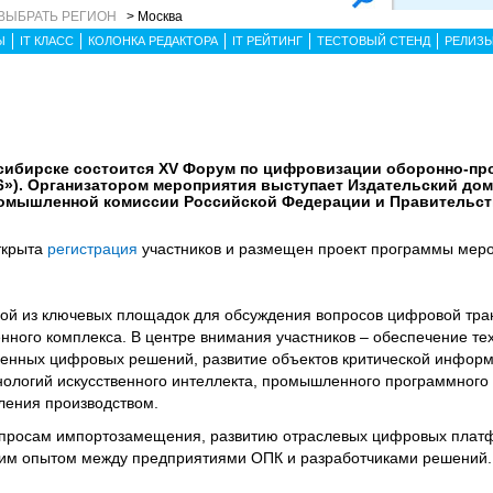
ВЫБРАТЬ РЕГИОН
> Москва
Ы
IT КЛАСС
КОЛОНКА РЕДАКТОРА
IT РЕЙТИНГ
ТЕСТОВЫЙ СТЕНД
РЕЛИЗ
овосибирске состоится XV Форум по цифровизации оборонно-
6»). Организатором мероприятия выступает Издательский дом
ромышленной комиссии Российской Федерации и Правительст
ткрыта
регистрация
участников и размещен проект программы меро
ой из ключевых площадок для обсуждения вопросов цифровой тр
ого комплекса. В центре внимания участников – обеспечение те
твенных цифровых решений, развитие объектов критической инфор
ологий искусственного интеллекта, промышленного программного
ления производством.
опросам импортозамещения, развитию отраслевых цифровых плат
им опытом между предприятиями ОПК и разработчиками решений.