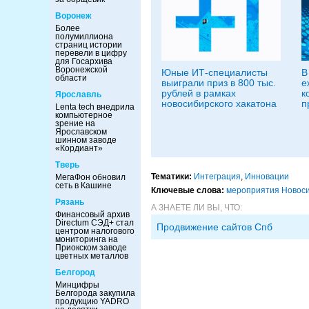
Воронеж
Более
полумиллиона
страниц истории
перевели в цифру
для Госархива
Воронежской
Юные ИТ-специалисты
В
области
выиграли приз в 800 тыс.
е
рублей в рамках
к
Ярославль
новосибирского хакатона
п
Lenta tech внедрила
компьютерное
зрение на
Ярославском
шинном заводе
«Кордиант»
Тверь
Тематики:
Интеграция
,
Инновации
МегаФон обновил
сеть в Кашине
Ключевые слова:
мероприятия Новос
Рязань
А ЗНАЕТЕ ЛИ ВЫ, ЧТО:
Финансовый архив
Directum СЭД+ стал
Продвижение сайтов Спб
центром налогового
мониторинга на
Приокском заводе
цветных металлов
Белгород
Минцифры
Белгорода закупила
продукцию YADRO