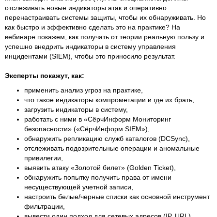
отслеживать новые индикаторы атак и оперативно
перенастраивать системы защиты, чтобы их обнаруживать. Но
как быстро и эффективно сделать это на практике? На
вебинаре покажем, как получать от теории реальную пользу и
успешно внедрить индикаторы в систему управления
инцидентами (SIEM), чтобы это приносило результат.
Эксперты покажут, как:
применить анализ угроз на практике,
что такое индикаторы компрометации и где их брать,
загрузить индикаторы в систему,
работать с ними в «СёрчИнформ Мониторинг
безопасности» («СёрчИнформ SIEM»),
обнаружить репликацию служб каталогов (DCSync),
отслеживать подозрительные операции и аномальные
привилегии,
выявить атаку «Золотой билет» (Golden Ticket),
обнаружить попытку получить права от имени
несуществующей учетной записи,
настроить белые/черные списки как основной инструмент
фильтрации,
вывести один подход для сетевых адресов (IP, URL),