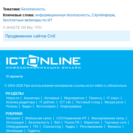
Тематики:
Безопасность
Ключевые слова:
информационная безопасность
,
СёрчИнформ
,
бесплатные вебинары по ИТ
А ЗНАЕТЕ ЛИ ВЫ, ЧТО:
Продвижение сайтов Спб
О проекте
© 2004-2026 При использовании материалов ссылка на ict-online.ru обязательна
РАЗДЕЛЫ
Новости
Аналитика
Интервью
Мероприятия
Проекты
IT класс
Колонка редактора
IT рейтинг
ICT Life
Тестовый стенд
Фигура речи
Релизы
Видео
Фотогалерея
Инфографика
РУБРИКИ
Интернет
Мобильная связь
CIO/Управление ИТ
Фиксированная связь
Интеграция
Безопасность
Веб
Рынок ПК
Маркетинг
Торговые сети
Оборудование
ПО
Outsourcing
Кадры
Регулирование
Финансы
Инновации
Гаджеты