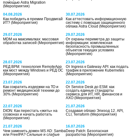
помощью Astra Migration
(Мероприятия)
04.08.2026
30.07.2026
Как победить в премии Продвигай
Как аттестовать информационную
ИТ?
(Мероприятия)
систему с помощью защищенного
облака Astra Cloud
(Мероприятия)
29.07.2026
29.07.2026
MDM на максималках: массовая
От охраны периметра до защиты
обработка записей
(Мероприятия)
информации: комплексная
безопасность промышленных
объектов текущих условиях
(Мероприятия)
28.07.2026
23.07.2026
РЕД ВРМ: технология RemoteApp
От Ingress к Gateway API: как подать
как мост между Windows и РЕД ОС
трафик в приложение Kubernetes
(Мероприятия)
(Мероприятия)
23.07.2026
22.07.2026
Как сократить издержки на ТО и
От Service Desk до ESM: как
ремонт медицинской техники до
создать единые стандарты
30%
(Мероприятия)
сервиса для ИТ, HR, финансов и
АХО
(Мероприятия)
22.07.2026
21.07.2026
DION: Как перестать «жить» на
Создавая облако Эпизод 12. API,
созвонах и начать работать
CLI, Terraform
(Мероприятия)
(Мероприятия)
21.07.2026
16.07.2026
Чем заменить домен MS AD: Samba
Deep Patch: Безопасная
или FreeIPA? Сильные и слабые
разработка
(Мероприятия)