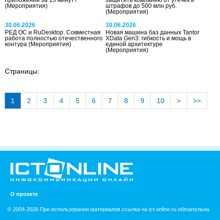
(Мероприятия)
штрафов до 500 млн руб.
(Мероприятия)
30.06.2026
30.06.2026
РЕД ОС и RuDesktop. Совместная
Новая машина баз данных Tantor
работа полностью отечественного
XData Gen3: гибкость и мощь в
контура
(Мероприятия)
единой архитектуре
(Мероприятия)
Страницы:
1
2
3
4
5
6
7
8
9
10
>
>>
О проекте
© 2004-2026 При использовании материалов ссылка на ict-online.ru обязательна