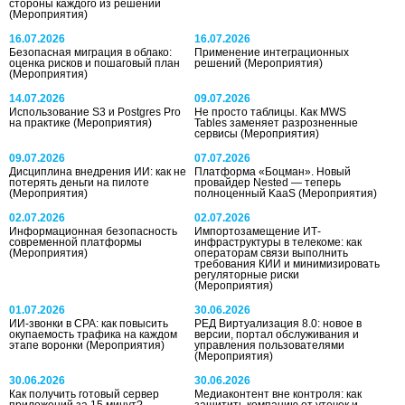
стороны каждого из решений
(Мероприятия)
16.07.2026
16.07.2026
Безопасная миграция в облако:
Применение интеграционных
оценка рисков и пошаговый план
решений
(Мероприятия)
(Мероприятия)
14.07.2026
09.07.2026
Использование S3 и Postgres Pro
Не просто таблицы. Как MWS
на практике
(Мероприятия)
Tables заменяет разрозненные
сервисы
(Мероприятия)
09.07.2026
07.07.2026
Дисциплина внедрения ИИ: как не
Платформа «Боцман». Новый
потерять деньги на пилоте
провайдер Nested — теперь
(Мероприятия)
полноценный KaaS
(Мероприятия)
02.07.2026
02.07.2026
Информационная безопасность
Импортозамещение ИТ-
современной платформы
инфраструктуры в телекоме: как
(Мероприятия)
операторам связи выполнить
требования КИИ и минимизировать
регуляторные риски
(Мероприятия)
01.07.2026
30.06.2026
ИИ-звонки в СРА: как повысить
РЕД Виртуализация 8.0: новое в
окупаемость трафика на каждом
версии, портал обслуживания и
этапе воронки
(Мероприятия)
управления пользователями
(Мероприятия)
30.06.2026
30.06.2026
Как получить готовый сервер
Медиаконтент вне контроля: как
приложений за 15 минут?
защитить компанию от утечек и