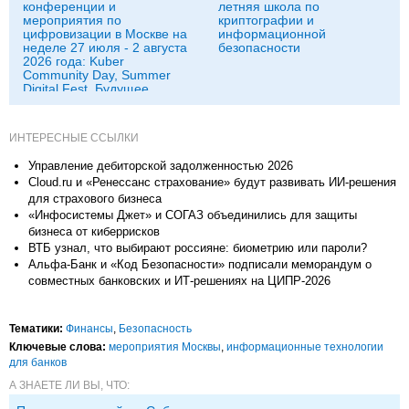
конференции и
летняя школа по
мероприятия по
криптографии и
цифровизации в Москве на
информационной
неделе 27 июля - 2 августа
безопасности
2026 года: Kuber
Community Day, Summer
Digital Fest, Будущее
исследований в
корпорациях и другие
ИНТЕРЕСНЫЕ ССЫЛКИ
Управление дебиторской задолженностью 2026
Cloud.ru и «Ренессанс страхование» будут развивать ИИ-решения
для страхового бизнеса
«Инфосистемы Джет» и СОГАЗ объединились для защиты
бизнеса от киберрисков
ВТБ узнал, что выбирают россияне: биометрию или пароли?
Альфа-Банк и «Код Безопасности» подписали меморандум о
совместных банковских и ИТ-решениях на ЦИПР-2026
Тематики:
Финансы
,
Безопасность
Ключевые слова:
мероприятия Москвы
,
информационные технологии
для банков
А ЗНАЕТЕ ЛИ ВЫ, ЧТО: