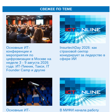
СВЕЖЕЕ ПО ТЕМЕ
Основные ИТ-
InsurtechDay 2026: как
конференции и
страховой сектор
мероприятия по
конкурирует за лидерство в
цифровизации в Москве на
сфере ИИ
неделе 3 - 9 августа 2026
года: ИТ-Пикник, Такси, IT
Founder Camp и другие
Основные ИТ-
В МИФИ начала работу