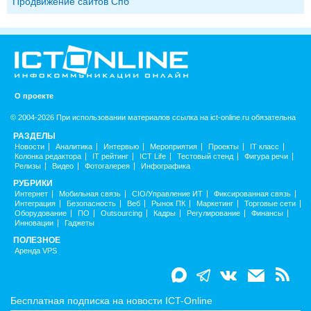
Продвижение сайтов Спб
О проекте
© 2004-2026 При использовании материалов ссылка на ict-online.ru обязательна
РАЗДЕЛЫ
Новости
Аналитика
Интервью
Мероприятия
Проекты
IT класс
Колонка редактора
IT рейтинг
ICT Life
Тестовый стенд
Фигура речи
Релизы
Видео
Фотогалерея
Инфографика
РУБРИКИ
Интернет
Мобильная связь
CIO/Управление ИТ
Фиксированная связь
Интеграция
Безопасность
Веб
Рынок ПК
Маркетинг
Торговые сети
Оборудование
ПО
Outsourcing
Кадры
Регулирование
Финансы
Инновации
Гаджеты
ПОЛЕЗНОЕ
Аренда VPS
Бесплатная подписка на новости ICT-Online