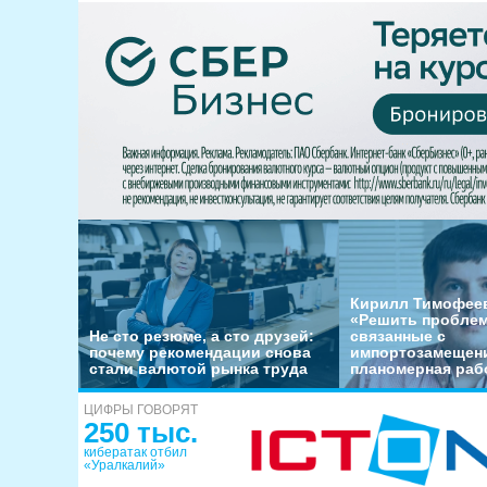
Кирилл Тимофеев
«Решить пробле
Не сто резюме, а сто друзей:
связанные с
почему рекомендации снова
импортозамещени
стали валютой рынка труда
планомерная раб
ЦИФРЫ ГОВОРЯТ
250 тыс.
кибератак отбил
«Уралкалий»