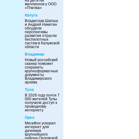
на десятки
миллионов у ООО
«Пчелка»
Калуга
Владислав Шапша
и Андрей Никитин
обсудили
перспективы
развития отрасли
беспилотных
систем в Калужской
области
Владимир
Новый российский
сканер поможет
сохранить
крупноформатные
документы
Владимирского
архива
Тула
В 2026 году почти 7
000 жителей Тулы
получили доступ к
проводному
интернету
Орел
МегаФон ускорил
интернет для
дачников
крупнейшего
района Орловской