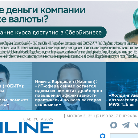
Никита Кардашин (Naumen):
 («ОБИТ»):
«ИТ-сфера сейчас остается
мы,
одним из немногих драйверов
повышения эффективности
«Холдинг Акв
ем, поможет
практически во всех секторах
автоматизир
ота»
экономики»
MWS Tables
МОСКВА
21.3
°
ЦБ
USD 82.17 EUR 94.84
8 АВГУСТА 2026