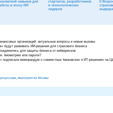
 нехваткой навыков для
стартапов, разработчиков
II Всер
аботы в эпоху ИИ
и технологических
страхов
лидеров
андерра
нансовых организаций: актуальные вопросы и новые вызовы
ие» будут развивать ИИ-решения для страхового бизнеса
ъединились для защиты бизнеса от киберрисков
не: биометрию или пароли?
» подписали меморандум о совместных банковских и ИТ-решениях на Ц
процессами
,
мероприятия Москвы