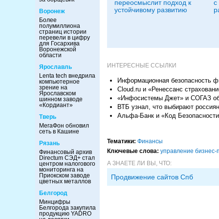
переосмыслит подход к
с
устойчивому развитию
р
Воронеж
Более
полумиллиона
страниц истории
перевели в цифру
для Госархива
Воронежской
области
ИНТЕРЕСНЫЕ ССЫЛКИ
Ярославль
Lenta tech внедрила
Информационная безопасность фи
компьютерное
зрение на
Cloud.ru и «Ренессанс страхован
Ярославском
«Инфосистемы Джет» и СОГАЗ об
шинном заводе
«Кордиант»
ВТБ узнал, что выбирают россия
Альфа-Банк и «Код Безопасности
Тверь
МегаФон обновил
сеть в Кашине
Тематики:
Финансы
Рязань
Ключевые слова:
управление бизнес-
Финансовый архив
Directum СЭД+ стал
А ЗНАЕТЕ ЛИ ВЫ, ЧТО:
центром налогового
мониторинга на
Приокском заводе
Продвижение сайтов Спб
цветных металлов
Белгород
Минцифры
Белгорода закупила
продукцию YADRO