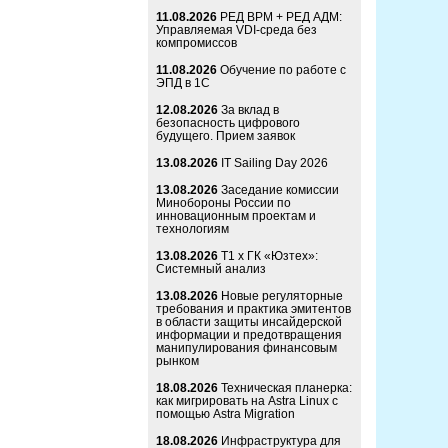
11.08.2026
РЕД ВРМ + РЕД АДМ:
Управляемая VDI-среда без
компромиссов
11.08.2026
Обучение по работе с
ЭПД в 1С
12.08.2026
За вклад в
безопасность цифрового
будущего. Прием заявок
13.08.2026
IT Sailing Day 2026
13.08.2026
Заседание комиссии
Минобороны России по
инновационным проектам и
технологиям
13.08.2026
Т1 x ГК «Юзтех»:
Системный анализ
13.08.2026
Новые регуляторные
требования и практика эмитентов
в области защиты инсайдерской
информации и предотвращения
манипулирования финансовым
рынком
18.08.2026
Техническая планерка:
как мигрировать на Astra Linux с
помощью Astra Migration
18.08.2026
Инфраструктура для