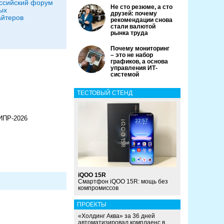
оссийский форум
Не сто резюме, а сто
ых
друзей: почему
йтеров
рекомендации снова
стали валютой
рынка труда
Почему мониторинг
– это не набор
графиков, а основа
управления ИТ-
системой
ТЕСТОВЫЙ СТЕНД
ИПР-2026
iQOO 15R
Смартфон iQOO 15R: мощь без
компромиссов
ПРОЕКТЫ
«Холдинг Аква» за 36 дней
автоматизировал комплаенс в