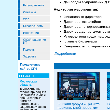
Дашборды в управлении ДЗ:
Регулирование
Аудитория мероприятия:
Финансы
Финансовые директора
Web
Директора казначейств
Безопасность
Директора по корпоративн
Директора департаментов э
Инновации
Руководители кредитных от
CIO/Управление
Главные бухгалтеры
ИТ
Специалисты по управлени
Гаджеты
.
Подробности
Здоровье
Продвижение
сайтов СПб
РЕГИОНЫ
Московская
область
Технологии на
страже природы: в
Подмосковье ИИ и
дроны впервые
помогли
25 июня форум «Три кита
Р
оштрафовать
владельца участка
национальной повестки»
м
за борщевик