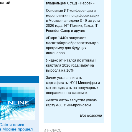
шений
владельцем СУБД «Персей»
Основные ИТ-конференции и
мероприятия по цифровизации
в Москве на неделе 3 - 9 августа
2026 года: ИТ-Пикник, Такси, IT
Founder Camp и другие
«Бюро 1440» запускает
масштабную образовательную
программу для будущих
инженеров
Яндекс отчитался по итогам II
квартала 2026 года: выручка
выросла на 16%
Зачем устанавливать
сертификаты НУЦ Минцифры и
как это сделать на популярных
операционных системах
«Авито Авто» запустил умную
карту АЗС с ИИ-прогнозом
Все новости
Data и поиск
в Москве прошел
ИТ-КЛАСС