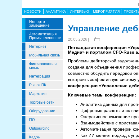
НОВОСТИ
АНАЛИТИКА
ИНТЕРВЬЮ
МЕРОПРИЯТИЯ
ПРОЕКТ
Импорто­
Замещение
Управление деб
Автоматизация
Промышленности
20.05.2026 |
Интернет
Пятнадцатая конференция «Упр
Медиа» и порталом CFO-Russia.r
Мобильная связь
Проблемы дебиторской задолженно
Фиксированная
создана для объединения професс
связь
совместно обсудить передовой оп
Интеграция
выстроить эффективную систему у
Рынок ПК
конференции «Управление деб
Маркетинг
Ключевые темы конференции:
Торговые сети
Аналитика данных для прог
Цифровые расчеты и их вли
Оборудование
Оперативное взыскание про
ПО
Взаимодействие с пристава
Outsourcing
Автоматизация проверки ко
Как ИИ меняет подход к уп
Кадры