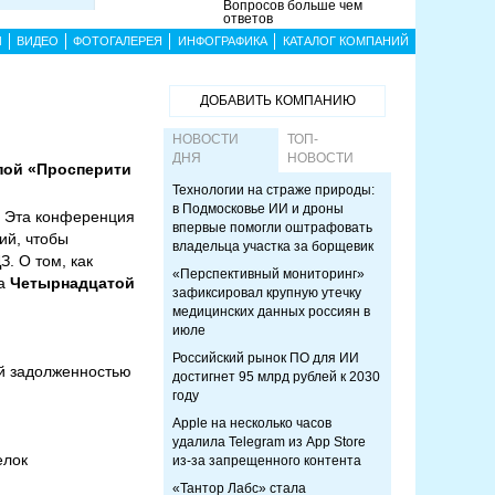
Вопросов больше чем
ответов
Ы
ВИДЕО
ФОТОГАЛЕРЕЯ
ИНФОГРАФИКА
КАТАЛОГ КОМПАНИЙ
ДОБАВИТЬ КОМПАНИЮ
НОВОСТИ
ТОП-
ДНЯ
НОВОСТИ
пой «Просперити
Технологии на страже природы:
в Подмосковье ИИ и дроны
. Эта конференция
впервые помогли оштрафовать
ий, чтобы
владельца участка за борщевик
. О том, как
«Перспективный мониторинг»
на
Четырнадцатой
зафиксировал крупную утечку
медицинских данных россиян в
июле
Российский рынок ПО для ИИ
ой задолженностью
достигнет 95 млрд рублей к 2030
году
Apple на несколько часов
удалила Telegram из App Store
елок
из-за запрещенного контента
«Тантор Лабс» стала