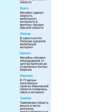
области
Курск
МегаФон удвоил
скорость
мобильного
интернета в
крупных городах
Курской области
Липецк
В окрестностях
Липецка ускорили
мобильный
интернет
Брянск
МегаФон обновил
оборудование от
центра Брянска до
отдаленных Белых
Берегов
Иваново
В 75 малых
населённых
пунктах Ивановской
области появились
связь и интернет
Тамбов
Тамбовская область
вошла в число
регионов,
представленных на