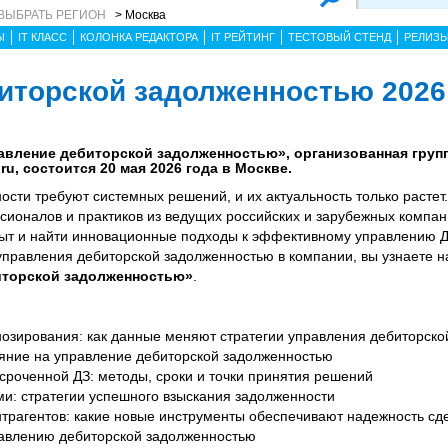
ВЫБРАТЬ РЕГИОН
> Москва
Ы
IT КЛАСС
КОЛОНКА РЕДАКТОРА
IT РЕЙТИНГ
ТЕСТОВЫЙ СТЕНД
РЕЛИЗ
иторской задолженностью 2026
авление дебиторской задолженностью», организованная груп
u, состоится 20 мая 2026 года в Москве.
сти требуют системных решений, и их актуальность только растет
ионалов и практиков из ведущих российских и зарубежных компан
ыт и найти инновационные подходы к эффективному управлению ДЗ
правления дебиторской задолженностью в компании, вы узнаете 
иторской задолженностью»
.
нозирования: как данные меняют стратегии управления дебиторск
яние на управление дебиторской задолженностью
сроченной ДЗ: методы, сроки и точки принятия решений
ми: стратегии успешного взыскания задолженности
нтрагентов: какие новые инструменты обеспечивают надежность сд
равлению дебиторской задолженностью