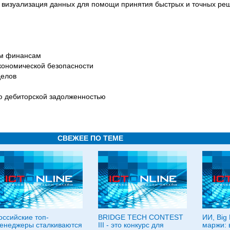
 визуализация данных для помощи принятия быстрых и точных ре
ым финансам
кономической безопасности
делов
ю дебиторской задолженностью
СВЕЖЕЕ ПО ТЕМЕ
оссийские топ-
BRIDGE TECH CONTEST
ИИ, Big 
енеджеры сталкиваются
III - это конкурс для
маржи: 