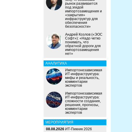
рынок развивается
под эгидой
импортозамещения и
«закрытия»
инфраструктур для
обеспечения
безопасности»
Андрей Козлов («ЭОС
Софт»): «Надо четко
понимать, что
обратной дороги для
импортозамещения
нет»
АНАЛИТИКА
Импортонезависимая
ИТ-инфраструктура:
мифы и реальность,
комментарии
экспертов
Импортонезависимая
ИТ-инфраструктура:
сложности создания,
решения, прогнозы,
комментарии
экспертов
МЕРОПРИЯТИЯ
08.08.2026
ИТ-Пикник 2026