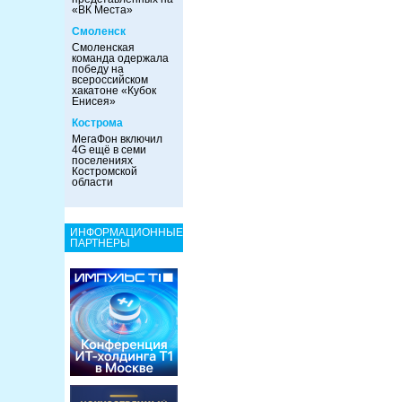
«ВК Места»
Смоленск
Смоленская
команда одержала
победу на
всероссийском
хакатоне «Кубок
Енисея»
Кострома
МегаФон включил
4G ещё в семи
поселениях
Костромской
области
ИНФОРМАЦИОННЫЕ
ПАРТНЕРЫ