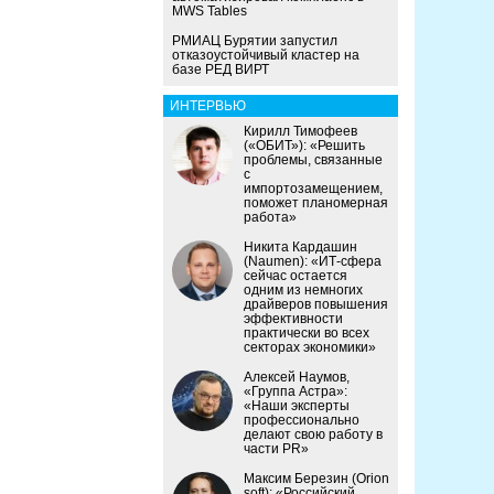
MWS Tables
РМИАЦ Бурятии запустил
отказоустойчивый кластер на
базе РЕД ВИРТ
ИНТЕРВЬЮ
Кирилл Тимофеев
(«ОБИТ»): «Решить
проблемы, связанные
с
импортозамещением,
поможет планомерная
работа»
Никита Кардашин
(Naumen): «ИТ-сфера
сейчас остается
одним из немногих
драйверов повышения
эффективности
практически во всех
секторах экономики»
Алексей Наумов,
«Группа Астра»:
«Наши эксперты
профессионально
делают свою работу в
части PR»
Максим Березин (Orion
soft): «Российский