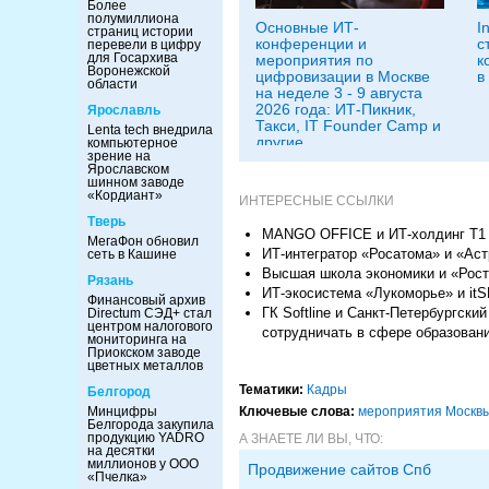
Более
полумиллиона
Основные ИТ-
I
страниц истории
конференции и
с
перевели в цифру
для Госархива
мероприятия по
к
Воронежской
цифровизации в Москве
в
области
на неделе 3 - 9 августа
2026 года: ИТ-Пикник,
Ярославль
Такси, IT Founder Camp и
Lenta tech внедрила
другие
компьютерное
зрение на
Ярославском
шинном заводе
«Кордиант»
ИНТЕРЕСНЫЕ ССЫЛКИ
Тверь
MANGO OFFICE и ИТ-холдинг Т1 
МегаФон обновил
ИТ-интегратор «Росатома» и «Ас
сеть в Кашине
Высшая школа экономики и «Рост
Рязань
ИТ-экосистема «Лукоморье» и it
Финансовый архив
ГК Softline и Санкт-Петербургск
Directum СЭД+ стал
центром налогового
сотрудничать в сфере образован
мониторинга на
Приокском заводе
цветных металлов
Тематики:
Кадры
Белгород
Минцифры
Ключевые слова:
мероприятия Москв
Белгорода закупила
продукцию YADRO
А ЗНАЕТЕ ЛИ ВЫ, ЧТО:
на десятки
миллионов у ООО
Продвижение сайтов Спб
«Пчелка»