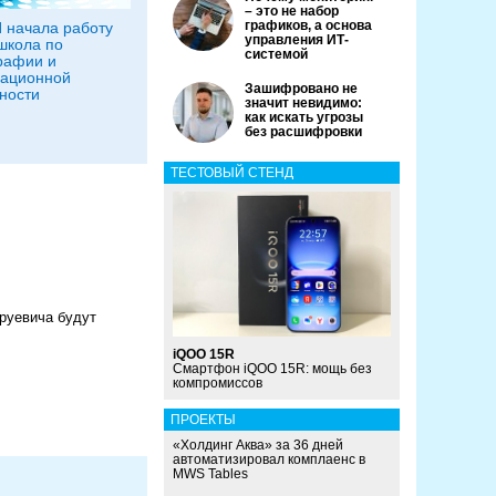
– это не набор
графиков, а основа
 начала работу
управления ИТ-
школа по
системой
рафии и
ационной
Зашифровано не
ности
значит невидимо:
как искать угрозы
без расшифровки
ТЕСТОВЫЙ СТЕНД
Бруевича будут
iQOO 15R
Смартфон iQOO 15R: мощь без
компромиссов
ПРОЕКТЫ
«Холдинг Аква» за 36 дней
автоматизировал комплаенс в
MWS Tables