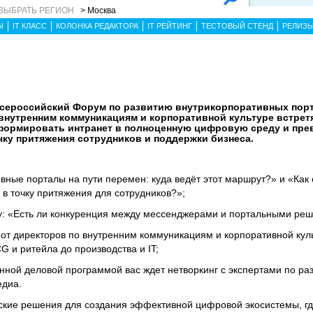
ВЫБРАТЬ РЕГИОН
> Москва
Ы
IT КЛАСС
КОЛОНКА РЕДАКТОРА
IT РЕЙТИНГ
ТЕСТОВЫЙ СТЕНД
РЕЛИЗ
I Всероссийский Форум по развитию внутрикорпоративных по
 внутренним коммуникациям и корпоративной культуре встрет
сформировать интранет в полноценную цифровую среду и прев
ку притяжения сотрудников и поддержки бизнеса.
вные порталы на пути перемен: куда ведёт этот маршрут?» и «Как с
 в точку притяжения для сотрудников?»;
у: «Есть ли конкуренция между мессенджерами и портальными ре
 от директоров по внутренним коммуникациям и корпоративной кул
G и ритейла до производства и IT;
ной деловой программой вас ждет нетворкинг с экспертами по ра
едиа.
ские решения для создания эффективной цифровой экосистемы, гд