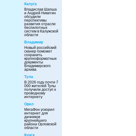
Калуга
Владислав Шапша
и Андрей Никитин
обсудили
перспективы
развития отрасли
беспилотных
систем в Калужской
области
Владимир
Новый российский
сканер поможет
сохранить
крупноформатные
документы
Владимирского
архива
Тула
В 2026 году почти 7
000 жителей Тулы
получили доступ к
проводному
интернету
Орел
МегаФон ускорил
интернет для
дачников
крупнейшего
района Орловской
области
Курск