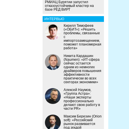
РМИАЦ Бурятии запустил
отказоустойчивый кластер на
базе РЕД ВИРТ
ИНТЕРВЬЮ
Кирилл Тимофеев
(«ОБИТ»): «Решить
проблемы, связанные
с
импортозамещением,
поможет планомерная
работа»
Никита Кардашин
(Naumen): «ИТ-сфера
сейчас остается
одним из немногих
драйверов повышения
эффективности
практически во всех
секторах экономики»
Алексей Наумов,
«Группа Астра»:
«Наши эксперты
профессионально
делают свою работу в
части PR»
Максим Березин (Orion
soft): «Российский
рынок развивается
под эгидой