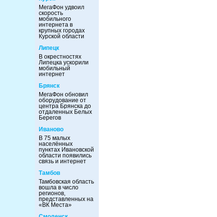
МегаФон удвоил
скорость
мобильного
интернета в
крупных городах
Курской области
Липецк
В окрестностях
Липецка ускорили
мобильный
интернет
Брянск
МегаФон обновил
оборудование от
центра Брянска до
отдаленных Белых
Берегов
Иваново
В 75 малых
населённых
пунктах Ивановской
области появились
связь и интернет
Тамбов
Тамбовская область
вошла в число
регионов,
представленных на
«ВК Места»
Смоленск