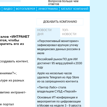
Вопросов больше чем
ответов
Ы
ВИДЕО
ФОТОГАЛЕРЕЯ
ИНФОГРАФИКА
КАТАЛОГ КОМПАНИЙ
ДОБАВИТЬ КОМПАНИЮ
НОВОСТИ
ТОП-
ДНЯ
НОВОСТИ
рталов «ИНТРАНЕТ
ятся, чтобы
«Перспективный мониторинг»
ратить его из
зафиксировал крупную утечку
медицинских данных россиян в
июле
Российский рынок ПО для ИИ
оздавать контент,
достигнет 95 млрд рублей к 2030
году
шениями?»;
Apple на несколько часов
удалила Telegram из App Store
ьтуре из разных
из-за запрещенного контента
«Тантор Лабс» стала
владельцем СУБД «Персей»
звитию интранет-
Основные ИТ-конференции и
мероприятия по цифровизации
е портал
в Москве на неделе 3 - 9 августа