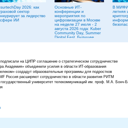
nsurtechDay 2026: как
Основные ИТ-
В МИФИ
траховой сектор
конференции и
летняя 
онкурирует за лидерство
мероприятия по
криптог
 сфере ИИ
цифровизации в Москве
информ
на неделе 27 июля - 2
безопас
августа 2026 года: Kuber
Community Day, Summer
Digital Fest, Будущее
исследований в
корпорациях и другие
подписали на ЦИПР соглашение о стратегическом сотрудничестве
тра Академия» объединили усилия в области ИТ-образования
елеком» создадут образовательные программы для подростков
SMF Россия расширяют сотрудничество в области развития РИТМ
ий государственный университет телекоммуникаций им. проф. М.А. Бонч-
ия
ы