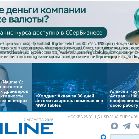
 (Naumen):
с остается
их драйверов
Алексей Нау
ктивности
«Холдинг Аква» за 36 дней
Астра»: «На
сех секторах
автоматизировал комплаенс в
профессиона
MWS Tables
свою работу 
МОСКВА
26.3
°
ЦБ
USD 81.41 EUR 94.06
7 АВГУСТА 2026