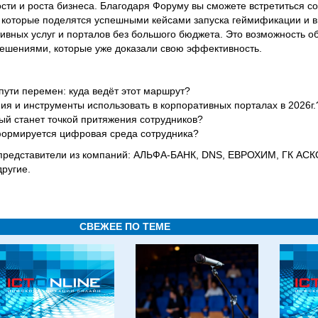
сти и роста бизнеса. Благодаря Форуму вы сможете встретиться с
 которые поделятся успешными кейсами запуска геймификации и 
ивных услуг и порталов без большого бюджета. Это возможность о
ешениями, которые уже доказали свою эффективность.
ути перемен: куда ведёт этот маршрут?
я и инструменты использовать в корпоративных порталах в 2026г.
рый станет точкой притяжения сотрудников?
 формируется цифровая среда сотрудника?
представители из компаний: АЛЬФА-БАНК, DNS, ЕВРОХИМ, ГК АСК
ругие.
СВЕЖЕЕ ПО ТЕМЕ