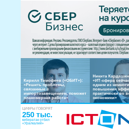
Никита Кардашин
Кирилл Тимофеев («ОБИТ»):
«ИТ-сфера сейча
«Решить проблемы,
одним из немног
связанные с
повышения эффе
импортозамещением, поможет
практически во в
планомерная работа»
экономики»
ЦИФРЫ ГОВОРЯТ
250 тыс.
кибератак отбил
«Уралкалий»