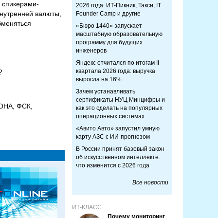
о спикерами-
2026 года: ИТ-Пикник, Такси, IT
внутренней валюты,
Founder Camp и другие
бменяться
«Бюро 1440» запускает
масштабную образовательную
программу для будущих
инженеров
Яндекс отчитался по итогам II
квартала 2026 года: выручка
?
выросла на 16%
Зачем устанавливать
сертификаты НУЦ Минцифры и
ОНА, ФСК,
как это сделать на популярных
операционных системах
«Авито Авто» запустил умную
карту АЗС с ИИ-прогнозом
В России принят базовый закон
об искусственном интеллекте:
что изменится с 2026 года
Все новости
ИТ-КЛАСС
Почему мониторинг