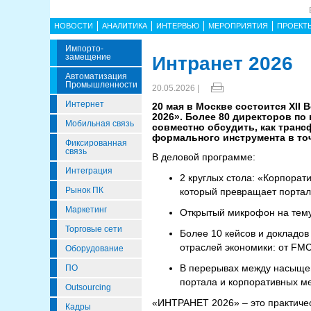
НОВОСТИ
АНАЛИТИКА
ИНТЕРВЬЮ
МЕРОПРИЯТИЯ
ПРОЕКТ
Импорто­
Замещение
Интранет 2026
Автоматизация
Промышленности
20.05.2026 |
Интернет
20 мая в Москве состоится XI
2026». Более 80 директоров по
Мобильная связь
совместно обсудить, как тран
формального инструмента в точ
Фиксированная
связь
В деловой программе:
Интеграция
2 круглых стола: «Корпорати
Рынок ПК
который превращает портал
Маркетинг
Открытый микрофон на тем
Торговые сети
Более 10 кейсов и докладов
отраслей экономики: от FMC
Оборудование
В перерывах между насыщен
ПО
портала и корпоративных м
Outsourcing
«ИНТРАНЕТ 2026» – это практиче
Кадры