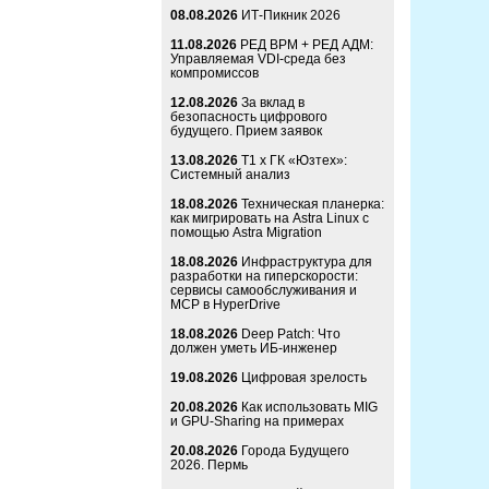
08.08.2026
ИТ-Пикник 2026
11.08.2026
РЕД ВРМ + РЕД АДМ:
Управляемая VDI-среда без
компромиссов
12.08.2026
За вклад в
безопасность цифрового
будущего. Прием заявок
13.08.2026
Т1 x ГК «Юзтех»:
Системный анализ
18.08.2026
Техническая планерка:
как мигрировать на Astra Linux с
помощью Astra Migration
18.08.2026
Инфраструктура для
разработки на гиперскорости:
сервисы самообслуживания и
MCP в HyperDrive
18.08.2026
Deep Patch: Что
должен уметь ИБ-инженер
19.08.2026
Цифровая зрелость
20.08.2026
Как использовать MIG
и GPU-Sharing на примерах
20.08.2026
Города Будущего
2026. Пермь