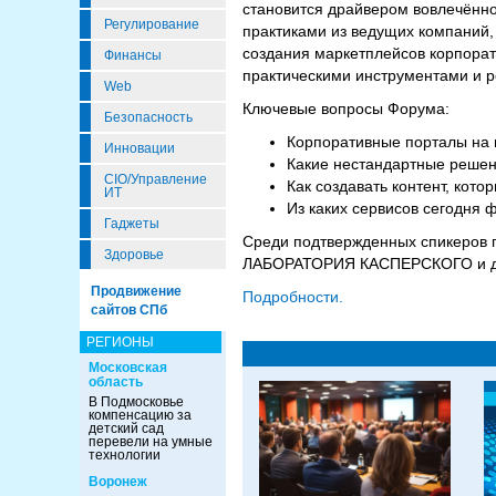
становится драйвером вовлечённо
Регулирование
практиками из ведущих компаний,
создания маркетплейсов корпорат
Финансы
практическими инструментами и р
Web
Ключевые вопросы Форума:
Безопасность
Корпоративные порталы на п
Инновации
Какие нестандартные решени
CIO/Управление
Как создавать контент, кото
ИТ
Из каких сервисов сегодня
Гаджеты
Среди подтвержденных спикеров 
Здоровье
ЛАБОРАТОРИЯ КАСПЕРСКОГО и д
Продвижение
Подробности.
сайтов СПб
РЕГИОНЫ
Московская
область
В Подмосковье
компенсацию за
детский сад
перевели на умные
технологии
Воронеж