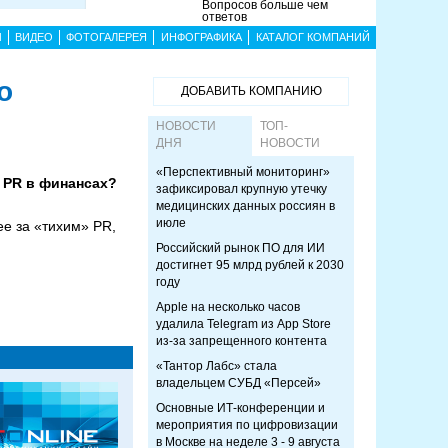
Вопросов больше чем
ответов
Ы
ВИДЕО
ФОТОГАЛЕРЕЯ
ИНФОГРАФИКА
КАТАЛОГ КОМПАНИЙ
о
ДОБАВИТЬ КОМПАНИЮ
НОВОСТИ
ТОП-
ДНЯ
НОВОСТИ
«Перспективный мониторинг»
т PR в финансах?
зафиксировал крупную утечку
медицинских данных россиян в
июле
ее за «тихим» PR,
Российский рынок ПО для ИИ
достигнет 95 млрд рублей к 2030
году
Apple на несколько часов
удалила Telegram из App Store
из-за запрещенного контента
«Тантор Лабс» стала
владельцем СУБД «Персей»
Основные ИТ-конференции и
мероприятия по цифровизации
в Москве на неделе 3 - 9 августа