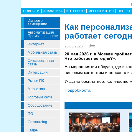
НОВОСТИ
АНАЛИТИКА
ИНТЕРВЬЮ
МЕРОПРИЯТИЯ
ПРОЕКТ
Импорто­
Замещение
Как персонализ
Автоматизация
работает сегод
Промышленности
Интернет
20.05.2026 |
Мобильная связь
20 мая 2026 г. в Москве пройд
Что работает сегодня?».
Фиксированная
связь
На мероприятии обсудят, где и ка
нишевым контентом и персонали
Интеграция
Рынок ПК
Участие бесплатное. Количество м
Маркетинг
Подробности.
Торговые сети
Оборудование
ПО
Outsourcing
Кадры