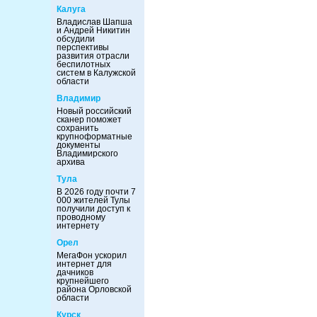
Калуга
Владислав Шапша
и Андрей Никитин
обсудили
перспективы
развития отрасли
беспилотных
систем в Калужской
области
Владимир
Новый российский
сканер поможет
сохранить
крупноформатные
документы
Владимирского
архива
Тула
В 2026 году почти 7
000 жителей Тулы
получили доступ к
проводному
интернету
Орел
МегаФон ускорил
интернет для
дачников
крупнейшего
района Орловской
области
Курск