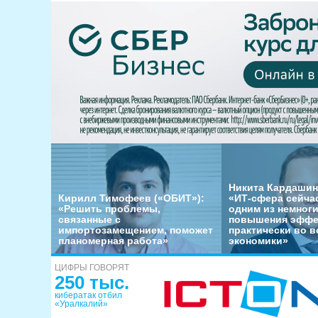
Никита Кардашин
Кирилл Тимофеев («ОБИТ»):
«ИТ-сфера сейча
«Решить проблемы,
одним из немног
связанные с
повышения эффе
импортозамещением, поможет
практически во в
планомерная работа»
экономики»
ЦИФРЫ ГОВОРЯТ
250 тыс.
кибератак отбил
«Уралкалий»