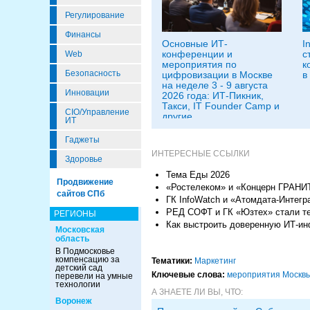
Регулирование
Финансы
Основные ИТ-
I
конференции и
с
Web
мероприятия по
к
Безопасность
цифровизации в Москве
в
на неделе 3 - 9 августа
Инновации
2026 года: ИТ-Пикник,
Такси, IT Founder Camp и
CIO/Управление
другие
ИТ
Гаджеты
ИНТЕРЕСНЫЕ ССЫЛКИ
Здоровье
Тема Еды 2026
Продвижение
«Ростелеком» и «Концерн ГРАНИТ
сайтов СПб
ГК InfoWatch и «Атомдата-Интег
РЕД СОФТ и ГК «Юзтех» стали т
РЕГИОНЫ
Как выстроить доверенную ИТ-ин
Московская
область
В Подмосковье
компенсацию за
Тематики:
Маркетинг
детский сад
Ключевые слова:
мероприятия Москв
перевели на умные
технологии
А ЗНАЕТЕ ЛИ ВЫ, ЧТО:
Воронеж