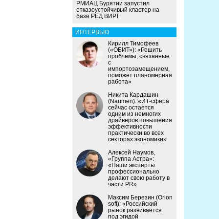
РМИАЦ Бурятии запустил
отказоустойчивый кластер на
базе РЕД ВИРТ
ИНТЕРВЬЮ
Кирилл Тимофеев
(«ОБИТ»): «Решить
проблемы, связанные
с
импортозамещением,
поможет планомерная
работа»
Никита Кардашин
(Naumen): «ИТ-сфера
сейчас остается
одним из немногих
драйверов повышения
эффективности
практически во всех
секторах экономики»
Алексей Наумов,
«Группа Астра»:
«Наши эксперты
профессионально
делают свою работу в
части PR»
Максим Березин (Orion
soft): «Российский
рынок развивается
под эгидой