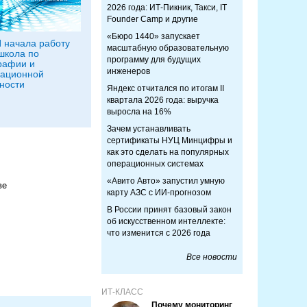
2026 года: ИТ-Пикник, Такси, IT
Founder Camp и другие
«Бюро 1440» запускает
 начала работу
масштабную образовательную
школа по
программу для будущих
рафии и
инженеров
ационной
ности
Яндекс отчитался по итогам II
квартала 2026 года: выручка
выросла на 16%
Зачем устанавливать
сертификаты НУЦ Минцифры и
как это сделать на популярных
операционных системах
«Авито Авто» запустил умную
ве
карту АЗС с ИИ-прогнозом
В России принят базовый закон
об искусственном интеллекте:
что изменится с 2026 года
Все новости
ИТ-КЛАСС
Почему мониторинг