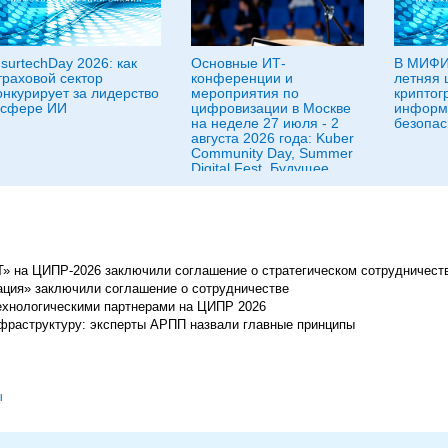
nsurtechDay 2026: как
Основные ИТ-
В МИФИ
траховой сектор
конференции и
летняя 
онкурирует за лидерство
мероприятия по
криптог
 сфере ИИ
цифровизации в Москве
информ
на неделе 27 июля - 2
безопас
августа 2026 года: Kuber
Community Day, Summer
Digital Fest, Будущее
исследований в
корпорациях и другие
» на ЦИПР-2026 заключили соглашение о стратегическом сотрудничест
рация» заключили соглашение о сотрудничестве
ехнологическими партнерами на ЦИПР 2026
фраструктуру: эксперты АРПП назвали главные принципы
ы