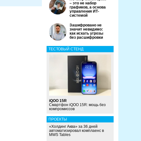
– это не набор
графиков, а основа
управления ИТ-
системой
Зашифровано не
значит невидимо:
как искать угрозы
без расшифровки
ТЕСТОВЫЙ СТЕНД
iQOO 15R
Смартфон iQOO 15R: мощь без
компромиссов
ПРОЕКТЫ
«Холдинг Аква» за 36 дней
автоматизировал комплаенс в
MWS Tables