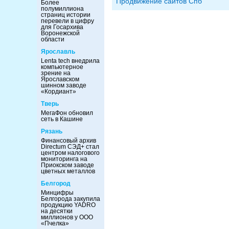
Продвижение сайтов Спб
Более
полумиллиона
страниц истории
перевели в цифру
для Госархива
Воронежской
области
Ярославль
Lenta tech внедрила
компьютерное
зрение на
Ярославском
шинном заводе
«Кордиант»
Тверь
МегаФон обновил
сеть в Кашине
Рязань
Финансовый архив
Directum СЭД+ стал
центром налогового
мониторинга на
Приокском заводе
цветных металлов
Белгород
Минцифры
Белгорода закупила
продукцию YADRO
на десятки
миллионов у ООО
«Пчелка»