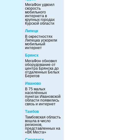
МегаФон удвоил
скорость
мобильного
интернета в
крупных городах
Курской области
Липецк
В окрестностях
Липецка ускорили
мобильный
интернет
Брянск
МегаФон обновил
оборудование от
центра Брянска до
отдаленных Белых
Берегов
Иваново
В 75 малых
населённых
пунктах Ивановской
области появились
связь и интернет
Тамбов
Тамбовская область
вошла в число
регионов,
представленных на
«ВК Места»
Смоленск