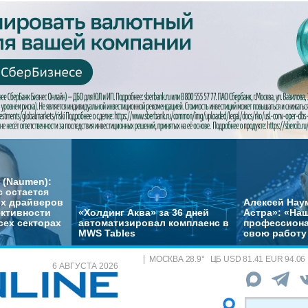
 (Naumen):
с остается
их драйверов
Алексей Нау
ктивности
«Холдинг Аква» за 36 дней
Астра»: «На
сех секторах
автоматизировал комплаенс в
профессиона
MWS Tables
свою работу 
МОСКВА
28.9
°
ЦБ
USD 81.41 EUR 94.06
6 АВГУСТА 2026