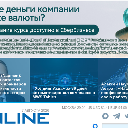
 (Naumen):
с остается
их драйверов
Алексей Нау
ктивности
«Холдинг Аква» за 36 дней
Астра»: «На
сех секторах
автоматизировал комплаенс в
профессиона
MWS Tables
свою работу 
МОСКВА
29.9
°
ЦБ
USD 81.41 EUR 94.06
7 АВГУСТА 2026