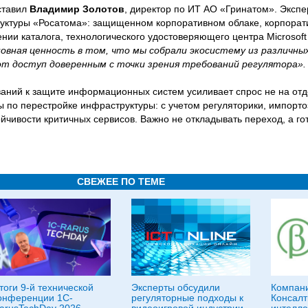
дставил
Владимир Золотов
, директор по ИТ АО «Гринатом». Экспе
уктуры «Росатома»: защищенном корпоративном облаке, корпорат
ии каталога, технологического удостоверяющего центра Microsoft 
овная ценность в том, что мы собрали экосистему из различны
т доступ доверенным с точки зрения требований регулятора».
ваний к защите информационных систем усиливает спрос не на от
ы по перестройке инфраструктуры: с учетом регуляторики, импорт
йчивости критичных сервисов. Важно не откладывать переход, а го
СВЕЖЕЕ ПО ТЕМЕ
тоги 9-й технической
Эксперты обсудили
Компани
онференции 1C-
регуляторные подходы к
Консалт
arusTechDay 2026
видеоигровой индустрии
интелле