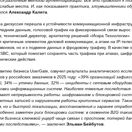
я различные методы аутентификации. Все это приводит к том
слабые места. И, как показывает практика, злоумышленники 
ился
Александр Калита
.
па дискуссия перешла к устойчивости коммуникационной инфрастр
оследним данным, голосовой трафик на фиксированной связи вырос
, технический директор, архитектор решений «Искра Технологии».
тся критичным элементом деловой коммуникации, а атаки на IP-тел
 звонков, но и к подмене данных и фродовому трафику. В качестве 
SBC, который помогает сохранять часть трафика при атаках, шифр
ические действия.
звитию бизнеса UserGate, озвучил результаты аналитического иссл
ов у российских заказчиков в 2025 году:
«39% организаций зафикс
й, 34% — утечки данных, 32% — инциденты с сетевым оборудов
овки информационных систем. Наиболее тяжелые последствия 
ают непрерывность работы: шифрованием и блокировкой сист
четных записей и нарушением работы критичных сервисов. Так
, но и быстрой локализации, восстановления и заранее отрабо
собенно заметен риск блокировки систем: в сегменте B2G так
 бизнеса ключевой ущерб чаще связан с простоем, потерей да
ми последствиями», —
заключил
Эльман Бейбутов
.