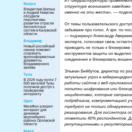
ИТ-инфраструктуры применяютс
Калуга
структуре возникают заведомо 
Владислав Шапша
именно на эти места»,
— подел
и Андрей Никитин
обсудили
перспективы
развития отрасли
От темы пользовательского досту
беспилотных
забываем про голос. А зря: по п
систем в Калужской
области
— подчеркнул Александр Аверкиев
Владимир
эксперта, голосовая связь остае
Новый российский
приводить не только к блокировке
сканер поможет
инструментов защиты он выделил 
сохранить
крупноформатные
соединения и блокировать мошенн
документы
Владимирского
архива
Эльман Бейбутов, директор по ра
Тула
актуальных угроз и киберинцидент
В 2026 году почти 7
работы сайтов и веб-приложени
000 жителей Тулы
получили доступ к
попытки шифрования или блокир
проводному
интернету
инцидентами, которые затрагив
подрядчиков, компрометацией у
Орел
требуют не только обнаружения
МегаФон ускорил
интернет для
реагирования. Для госсектора о
дачников
крупнейшего
отметили 40% респондентов. Для
района Орловской
репутационными и регуляторны
области
Курск