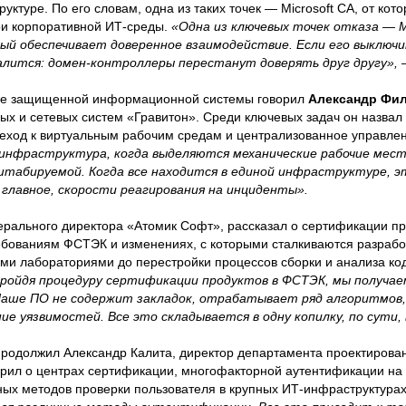
уктуре. По его словам, одна из таких точек — Microsoft CA, от кото
ри корпоративной ИТ-среды.
«Одна из ключевых точек отказа — Mi
ый обеспечивает доверенное взаимодействие. Если его выключи
алится: домен-контроллеры перестанут доверять друг другу»,
ве защищенной информационной системы говорил
Александр Фил
х и сетевых систем «Гравитон». Среди ключевых задач он назвал о
еход к виртуальным рабочим средам и централизованное управлен
 инфраструктура, когда выделяются механические рабочие мес
штабируемой. Когда все находится в единой инфраструктуре, э
е главное, скорости реагирования на инциденты».
нерального директора «Атомик Софт», рассказал о сертификации 
ебованиям ФСТЭК и изменениях, с которыми сталкиваются разраб
ыми лабораториями до перестройки процессов сборки и анализа ко
ройдя процедуру сертификации продуктов в ФСТЭК, мы получае
аше ПО не содержит закладок, отрабатывает ряд алгоритмов, 
ие уязвимостей. Все это складывается в одну копилку, по сути, 
продолжил Александр Калита, директор департамента проектирова
рил о центрах сертификации, многофакторной аутентификации на
ных методов проверки пользователя в крупных ИТ-инфраструктурах