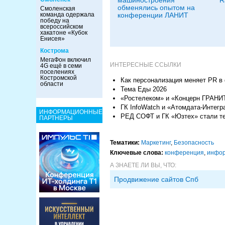
обменялись опытом на
Смоленская
конференции ЛАНИТ
команда одержала
победу на
всероссийском
хакатоне «Кубок
Енисея»
Кострома
МегаФон включил
ИНТЕРЕСНЫЕ ССЫЛКИ
4G ещё в семи
поселениях
Костромской
Как персонализация меняет PR в
области
Тема Еды 2026
«Ростелеком» и «Концерн ГРАНИТ
ГК InfoWatch и «Атомдата-Интег
ИНФОРМАЦИОННЫЕ
РЕД СОФТ и ГК «Юзтех» стали т
ПАРТНЕРЫ
Тематики:
Маркетинг
,
Безопасность
Ключевые слова:
конференция
,
инфор
А ЗНАЕТЕ ЛИ ВЫ, ЧТО:
Продвижение сайтов Спб