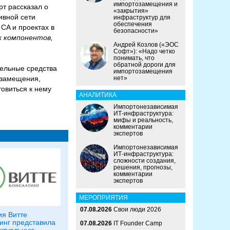
импортозамещения и
рт рассказал о
«закрытия»
ивной сети
инфраструктур для
обеспечения
CA и проектах в
безопасности»
х компонентов,
Андрей Козлов («ЭОС
Софт»): «Надо четко
понимать, что
обратной дороги для
дельные средства
импортозамещения
озамещения,
нет»
товиться к нему
АНАЛИТИКА
Импортонезависимая
ИТ-инфраструктура:
мифы и реальность,
комментарии
экспертов
Импортонезависимая
ИТ-инфраструктура:
сложности создания,
решения, прогнозы,
комментарии
экспертов
МЕРОПРИЯТИЯ
07.08.2026
Свои люди 2026
я Витте
инг представила
07.08.2026
IT Founder Camp
ктуальную