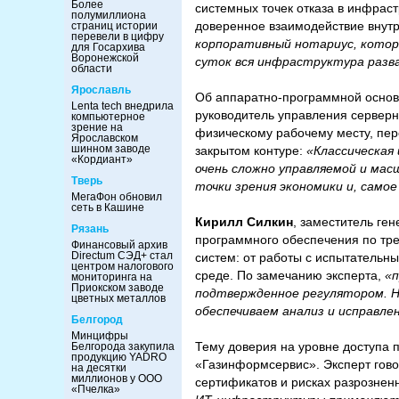
Более
системных точек отказа в инфрастр
полумиллиона
доверенное взаимодействие внут
страниц истории
перевели в цифру
корпоративный нотариус, котор
для Госархива
Воронежской
суток вся инфраструктура разв
области
Ярославль
Об аппаратно-программной осно
Lenta tech внедрила
руководитель управления серверны
компьютерное
зрение на
физическому рабочему месту, пер
Ярославском
шинном заводе
закрытом контуре:
«Классическая
«Кордиант»
очень сложно управляемой и мас
Тверь
точки зрения экономики и, само
МегаФон обновил
сеть в Кашине
Кирилл Силкин
, заместитель ге
Рязань
программного обеспечения по тр
Финансовый архив
Directum СЭД+ стал
систем: от работы с испытательн
центром налогового
среде. По замечанию эксперта,
«п
мониторинга на
Приокском заводе
подтвержденное регулятором. Н
цветных металлов
обеспечиваем анализ и исправлен
Белгород
Минцифры
Тему доверия на уровне доступа 
Белгорода закупила
продукцию YADRO
«Газинформсервис». Эксперт гово
на десятки
миллионов у ООО
сертификатов и рисках разрознен
«Пчелка»