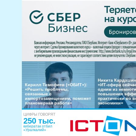
Никита Кардашин
Кирилл Тимофеев («ОБИТ»):
«ИТ-сфера сейча
«Решить проблемы,
одним из немног
связанные с
повышения эффе
импортозамещением, поможет
практически во в
планомерная работа»
экономики»
ЦИФРЫ ГОВОРЯТ
250 тыс.
кибератак отбил
«Уралкалий»