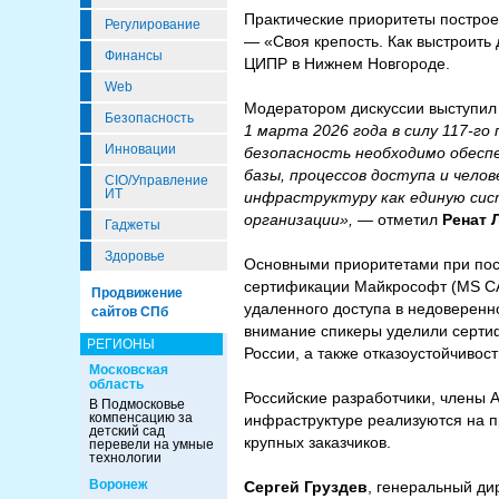
Практические приоритеты постро
Регулирование
— «Своя крепость. Как выстроить
Финансы
ЦИПР в Нижнем Новгороде.
Web
Модератором дискуссии выступил
Безопасность
1 марта 2026 года в силу 117-г
Инновации
безопасность необходимо обеспе
базы, процессов доступа и чело
CIO/Управление
ИТ
инфраструктуру как единую сис
организации», —
отметил
Ренат 
Гаджеты
Здоровье
Основными приоритетами при пост
сертификации Майкрософт (MS CA
Продвижение
удаленного доступа в недоверенн
сайтов СПб
внимание спикеры уделили серт
РЕГИОНЫ
России, а также отказоустойчивос
Московская
область
Российские разработчики, члены 
В Подмосковье
компенсацию за
инфраструктуре реализуются на п
детский сад
крупных заказчиков.
перевели на умные
технологии
Воронеж
Сергей Груздев
, генеральный ди