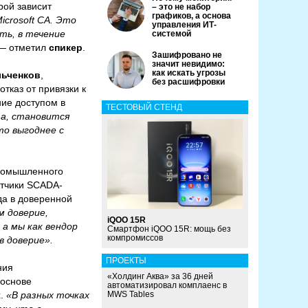
рой зависит
– это не набор
графиков, а основа
crosoft CA. Это
управления ИТ-
ть, в течение
системой
— отметил
спикер
.
Зашифровано не
значит невидимо:
как искать угрозы
ьченков
,
без расшифровки
тказ от привязки к
ие доступом в
ТЕСТОВЫЙ СТЕНД
та, становится
то выгоднее с
промышленного
отчики SCADA-
да в доверенной
м доверие,
iQOO 15R
а мы как вендор
Смартфон iQOO 15R: мощь без
компромиссов
в доверие».
ПРОЕКТЫ
ния
«Холдинг Аква» за 36 дней
 основе
автоматизировал комплаенс в
.
«В разных точках
MWS Tables