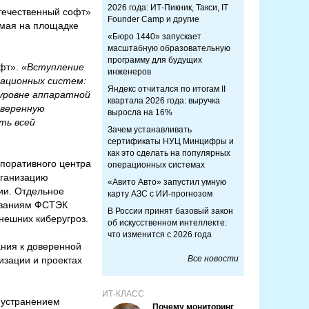
2026 года: ИТ-Пикник, Такси, IT
течественный софт»
Founder Camp и другие
 мая на площадке
«Бюро 1440» запускает
масштабную образовательную
программу для будущих
фт».
«Вступление
инженеров
мационных систем:
Яндекс отчитался по итогам II
 уровне аппаратной
квартала 2026 года: выручка
оверенную
выросла на 16%
ть всей
Зачем устанавливать
сертификаты НУЦ Минцифры и
как это сделать на популярных
поративного центра
операционных системах
рганизацию
«Авито Авто» запустил умную
ии. Отдельное
карту АЗС с ИИ-прогнозом
ованиям ФСТЭК
В России принят базовый закон
нешних киберугроз.
об искусственном интеллекте:
что изменится с 2026 года
ания к доверенной
Все новости
изации и проектах
ИТ-КЛАСС
с устранением
Почему мониторинг