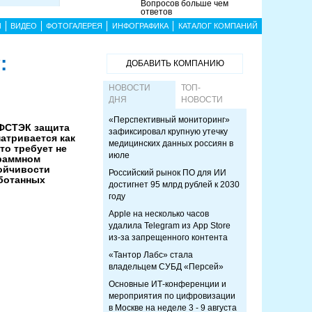
Вопросов больше чем
ответов
Ы
ВИДЕО
ФОТОГАЛЕРЕЯ
ИНФОГРАФИКА
КАТАЛОГ КОМПАНИЙ
:
ДОБАВИТЬ КОМПАНИЮ
НОВОСТИ
ТОП-
ДНЯ
НОВОСТИ
«Перспективный мониторинг»
 ФСТЭК защита
зафиксировал крупную утечку
атривается как
медицинских данных россиян в
то требует не
июле
граммном
тойчивости
Российский рынок ПО для ИИ
аботанных
достигнет 95 млрд рублей к 2030
году
Apple на несколько часов
удалила Telegram из App Store
из-за запрещенного контента
«Тантор Лабс» стала
владельцем СУБД «Персей»
Основные ИТ-конференции и
мероприятия по цифровизации
в Москве на неделе 3 - 9 августа