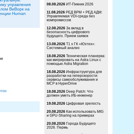
рму управления
08.08.2026
ИТ-Пикник 2026
лом ВиВорк на
11.08.2026
РЕД ВРМ + РЕД АДМ:
енции Human
Управляемая VDI-среда без
компромиссов
12.08.2026
За вклад в
безопасность цифрового
будущего. Прием заявок
13.08.2026
Т1 x ГК «Юзтех»:
Системный анализ
18.08.2026
Техническая планерка:
ве
как мигрировать на Astra Linux с
помощью Astra Migration
18.08.2026
Инфраструктура для
разработки на гиперскорости:
сервисы самообслуживания и
MCP в HyperDrive
итон
18.08.2026
Deep Patch: Что
должен уметь ИБ-инженер
19.08.2026
Цифровая зрелость
20.08.2026
Как использовать MIG
и GPU-Sharing на примерах
20.08.2026
Города Будущего
2026. Пермь