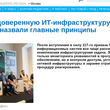
ВЫБРАТЬ РЕГИОН
> Москва
Ы
IT КЛАСС
КОЛОНКА РЕДАКТОРА
IT РЕЙТИНГ
ТЕСТОВЫЙ СТЕНД
РЕЛИЗ
доверенную ИТ-инфраструктуру
назвали главные принципы
После вступления в силу 117-го приказа
информационных систем все чаще рассм
комплексная инфраструктурная задача. Э
только мониторинга уязвимостей в про
обеспечении, но и контроля доступа, ус
сетевой инфраструктуры и заранее отр
процедур реагирования.
офт»