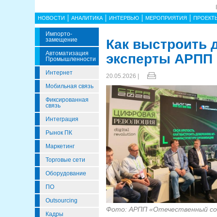
НОВОСТИ
АНАЛИТИКА
ИНТЕРВЬЮ
МЕРОПРИЯТИЯ
ПРОЕКТ
Импорто­
Замещение
Как выстроить 
Автоматизация
эксперты АРПП 
Промышленности
Интернет
20.05.2026 |
Мобильная связь
Фиксированная
связь
Интеграция
Рынок ПК
Маркетинг
Торговые сети
Оборудование
ПО
Outsourcing
Фото: АРПП «Отечественный с
Кадры