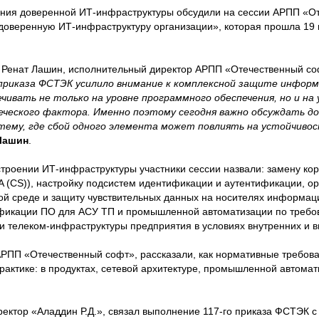
ения доверенной ИТ-инфраструктуры обсудили на сессии АРПП «О
 доверенную ИТ-инфраструктуру организации», которая прошла 19
 Ренат Лашин, исполнительный директор АРПП «Отечественный со
о приказа ФСТЭК усилило внимание к комплексной защите инфор
чивать не только на уровне программного обеспечения, но и на
веческого фактора. Именно поэтому сегодня важно обсуждать д
тему, где сбой одного элемента может повлиять на устойчивос
Лашин
.
роении ИТ-инфраструктуры участники сессии назвали: замену кор
 (CS)), настройку подсистем идентификации и аутентификации, о
ой среде и защиту чувствительных данных на носителях информац
ификации ПО для АСУ ТП и промышленной автоматизации по треб
ти телеком-инфраструктуры предприятия в условиях внутренних и в
АРПП «Отечественный софт», рассказали, как нормативные требов
рактике: в продуктах, сетевой архитектуре, промышленной автомат
ректор «Аладдин Р.Д.», связал выполнение 117-го приказа ФСТЭК 