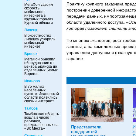
Практику крупного заказчика пре
МегаФон удвоил
скорость
построении доверенной инфрастр
мобильного
интернета в
передачи данных, импортозамещен
крупных городах
области удаленного доступа.
«Осн
Курской области
которая позволяет считать это
Липецк
В окрестностях
Липецка ускорили
По мнению экспертов, рост требо
мобильный
защиты, а на комплексные проект
интернет
управления доступом и отказоусто
Брянск
заранее.
МегаФон обновил
оборудование от
центра Брянска до
отдаленных Белых
Берегов
Иваново
В 75 малых
населённых
пунктах Ивановской
области появились
связь и интернет
Тамбов
Тамбовская область
вошла в число
регионов,
представленных на
Представители
И
«ВК Места»
предприятий
к
машиностроения
R
Смоленск