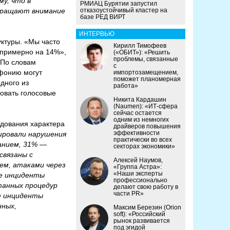
у, что в
РМИАЦ Бурятии запустил
обращают внимание
отказоустойчивый кластер на
базе РЕД ВИРТ
ИНТЕРВЬЮ
уктуры. «Мы часто
Кирилл Тимофеев
 примерно на 14%»,
(«ОБИТ»): «Решить
проблемы, связанные
 По словам
с
ефонию могут
импортозамещением,
поможет планомерная
одного из
работа»
овать голосовые
Никита Кардашин
(Naumen): «ИТ-сфера
сейчас остается
одним из немногих
едования характера
драйверов повышения
эффективности
ировали нарушения
практически во всех
анием, 31% —
секторах экономики»
связаны с
Алексей Наумов,
ем, атаками через
«Группа Астра»:
«Наши эксперты
ие инциденты
профессионально
танных процедур
делают свою работу в
части PR»
ие инциденты
нных,
Максим Березин (Orion
soft): «Российский
рынок развивается
под эгидой