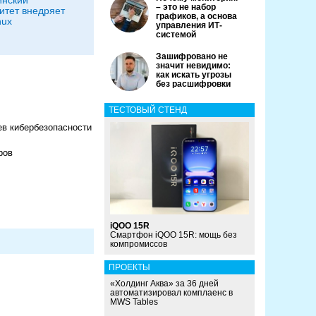
инский
– это не набор
итет внедряет
графиков, а основа
nux
управления ИТ-
системой
Зашифровано не
значит невидимо:
как искать угрозы
без расшифровки
ТЕСТОВЫЙ СТЕНД
ев кибербезопасности
ров
iQOO 15R
Смартфон iQOO 15R: мощь без
компромиссов
ПРОЕКТЫ
«Холдинг Аква» за 36 дней
автоматизировал комплаенс в
MWS Tables