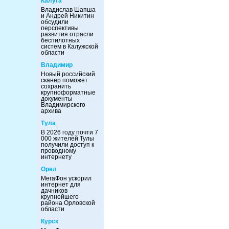
Калуга
Владислав Шапша
и Андрей Никитин
обсудили
перспективы
развития отрасли
беспилотных
систем в Калужской
области
Владимир
Новый российский
сканер поможет
сохранить
крупноформатные
документы
Владимирского
архива
Тула
В 2026 году почти 7
000 жителей Тулы
получили доступ к
проводному
интернету
Орел
МегаФон ускорил
интернет для
дачников
крупнейшего
района Орловской
области
Курск