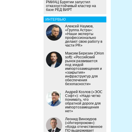
РМИАЦ Бурятии запустил
отказоустойчивый кластер на
базе РЕД ВИРТ
ИНТЕРВЬЮ
Алексей Наумов,
«Группа Астра»:
«Наши эксперты
профессионально
делают свою работу в
части PR»
Максим Березин (Orion
soft): «Российский
рынок развивается
под эгидой
импортозамещения и
«закрытия»
инфраструктур для
обеспечения
безопасности»
Андрей Козлов («ЭОС
Софт»): «Надо четко
понимать, что
обратной дороги для
импортозамещения
нет»
Леонид Винокуров
(«Интерпроком»):
«Когда отечественное
ПО выдерживает