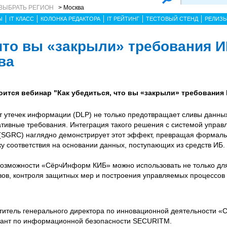
ВЫБРАТЬ РЕГИОН
> Москва
Ы
IT КЛАСС
КОЛОНКА РЕДАКТОРА
IT РЕЙТИНГ
ТЕСТОВЫЙ СТЕНД
РЕЛИЗ
 что вы «закрыли» требования И
ва
остоится вебинар "Как убедиться, что вы «закрыли» требования
 утечек информации (DLP) не только предотвращает сливы данных
тивные требования. Интеграция такого решения с системой управ
SGRC) наглядно демонстрирует этот эффект, превращая формал
у соответствия на основании данных, поступающих из средств ИБ.
 возможности «СёрчИнформ КИБ» можно использовать не только для
вов, контроля защитных мер и построения управляемых процессов
титель генерального директора по инновационной деятельности 
тант по информационной безопасности SECURITM.