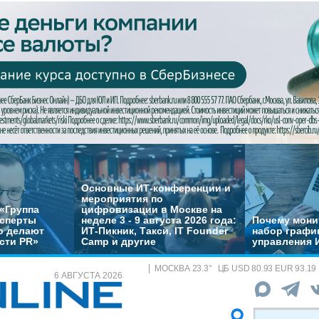
Основные ИТ-конференции и
мероприятия по
«Группа
цифровизации в Москве на
ксперты
неделе 3 - 9 августа 2026 года:
Почему монит
о делают
ИТ-Пикник, Такси, IT Founder
набор график
сти PR»
Camp и другие
управления 
МОСКВА
23.3
°
ЦБ
USD 80.93 EUR 93.19
6 АВГУСТА 2026