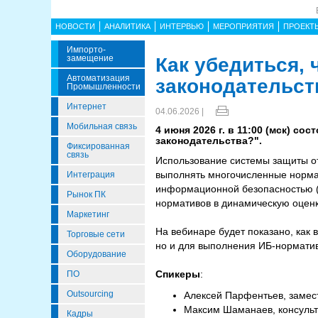
НОВОСТИ
АНАЛИТИКА
ИНТЕРВЬЮ
МЕРОПРИЯТИЯ
ПРОЕКТ
Импорто­
Замещение
Как убедиться,
Автоматизация
законодательст
Промышленности
Интернет
04.06.2026 |
Мобильная связь
4 июня 2026 г. в 11:00 (мск) с
законодательства?".
Фиксированная
связь
Использование системы защиты от
выполнять многочисленные норма
Интеграция
информационной безопасностью (
Рынок ПК
нормативов в динамическую оценк
Маркетинг
На вебинаре будет показано, как
Торговые сети
но и для выполнения ИБ-нормати
Оборудование
Спикеры
:
ПО
Outsourcing
Алексей Парфентьев, замес
Максим Шаманаев, консуль
Кадры