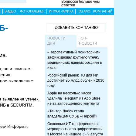
Вопросов больше чем
ответов
Ы
ВИДЕО
ФОТОГАЛЕРЕЯ
ИНФОГРАФИКА
КАТАЛОГ КОМПАНИЙ
Б-
ДОБАВИТЬ КОМПАНИЮ
НОВОСТИ
ТОП-
ДНЯ
НОВОСТИ
«Перспективный мониторинг»
 ИБ-
зафиксировал крупную утечку
медицинских данных россиян в
июле
, но и помогает
ления
Российский рынок ПО для ИИ
ьное выполнение
достигнет 95 млрд рублей к 2030
году
Apple на несколько часов
удалила Telegram из App Store
 выявления утечек,
из-за запрещенного контента
 ИБ в SECURITM.
«Тантор Лабс» стала
владельцем СУБД «Персей»
Основные ИТ-конференции и
«СёрчИнформ».
мероприятия по цифровизации
в Москве на неделе 3 - 9 августа