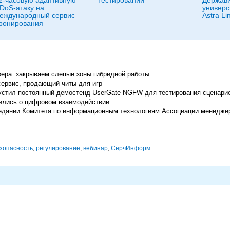
2-часовую адаптивную
тестировании
Держав
DoS-атаку на
универс
еждународный сервис
Astra Li
ронирования
ера: закрываем слепые зоны гибридной работы
сервис, продающий читы для игр
апустил постоянный демостенд UserGate NGFW для тестирования сценари
ились о цифровом взаимодействии
заседании Комитета по информационным технологиям Ассоциации менедже
зопасность
,
регулирование
,
вебинар
,
СёрчИнформ