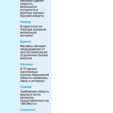
МегаФон удвоил
скорость
мобильного
интернета в
крупных городах
Курской области
Липецк
В окрестностях
Липецка ускорили
мобильный
интернет
Брянск
МегаФон обновил
оборудование от
центра Брянска до
отдаленных Белых
Берегов
Иваново
В 75 малых
населённых
пунктах Ивановской
области появились
связь и интернет
Тамбов
Тамбовская область
вошла в число
регионов,
представленных на
«ВК Места»
Смоленск