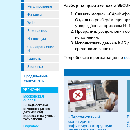
Разбор на практике, как в SECU
Регулирование
Связать модули «СёрчИнфор
Финансы
Отдельно разберём сценари
Web
утверждённые приказом № 1
Безопасность
Превратить уведомления об
исполнения.
Инновации
Использовать данные КИБ дл
CIO/Управление
средствами защиты.
ИТ
Подробности и регистрация по
сс
Гаджеты
Здоровье
Продвижение
сайтов СПб
РЕГИОНЫ
Московская
область
В Подмосковье
компенсацию за
детский сад
перевели на умные
«Перспективный
В
технологии
мониторинг»
о
зафиксировал крупную
C
Воронеж