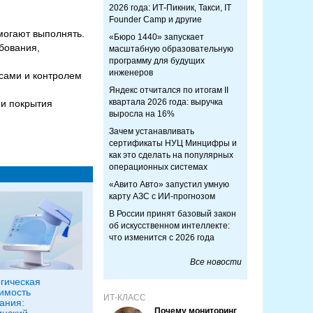
2026 года: ИТ-Пикник, Такси, IT
Founder Camp и другие
могают выполнять.
«Бюро 1440» запускает
бования,
масштабную образовательную
программу для будущих
инженеров
сами и контролем
Яндекс отчитался по итогам II
квартала 2026 года: выручка
 и покрытия
выросла на 16%
Зачем устанавливать
сертификаты НУЦ Минцифры и
как это сделать на популярных
операционных системах
«Авито Авто» запустил умную
карту АЗС с ИИ-прогнозом
В России принят базовый закон
об искусственном интеллекте:
что изменится с 2026 года
Все новости
гическая
имость
ИТ-КЛАСС
ания:
Почему мониторинг