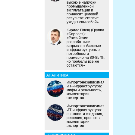
высокие нагрузки
промышленной
эксплуатации и
приносит целевой
результат, скепсис
уходит сам собой»
Кирилл Плещ (Группа
«Борлас»):
«Российские
разработчики
закрывают базовые
инфраструктурные
потребности
примерно на 80-85 %,
но пробелы все же
остаются»
АНАЛИТИКА
Импортонезависимая
ИТ-инфраструктура:
мифы и реальность,
комментарии
экспертов
Импортонезависимая
ИТ-инфраструктура:
сложности создания,
решения, прогнозы,
комментарии
экспертов