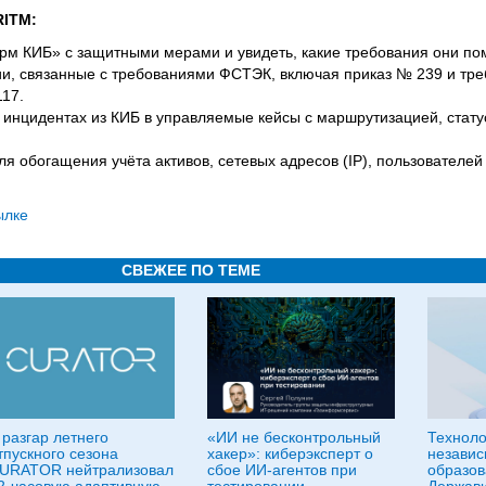
RITM:
м КИБ» с защитными мерами и увидеть, какие требования они по
и, связанные с требованиями ФСТЭК, включая приказ № 239 и тре
17.
 инцидентах из КИБ в управляемые кейсы с маршрутизацией, стату
я обогащения учёта активов, сетевых адресов (IP), пользователей
ылке
СВЕЖЕЕ ПО ТЕМЕ
 разгар летнего
«ИИ не бесконтрольный
Техноло
тпускного сезона
хакер»: киберэксперт о
независ
URATOR нейтрализовал
сбое ИИ-агентов при
образов