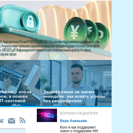
оринг – это не
Зашифровано не значит
ов, а основа
невидимо: как искать угрозы
ИТ-системой
без расшифровки
КОЛОНКА РЕДАКТОРА
Вера Ананьева
Кого и как поддержит
закон о поддержке ИИ.