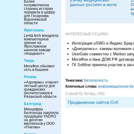
утечку медицинских
1
Более
данных россиян в июле
D
полумиллиона
страниц истории
м
перевели в цифру
б
для Госархива
Воронежской
области
Ярославль
ИНТЕРЕСНЫЕ ССЫЛКИ
Lenta tech внедрила
компьютерное
зрение на
Интеграция uSWG и Яндекс Брауз
Ярославском
«Доигрались»: хакеры взломали 
шинном заводе
«Кордиант»
UserGate совместно c Merlion з
МегаФон и банк ДОМ.РФ договор
Тверь
ГК Softline приняла участие в 
МегаФон обновил
сеть в Кашине
Рязань
Тематики:
Безопасность
«Аэромакс» откроет
летный центр для
Ключевые слова:
информационная бе
гражданских
беспилотников в
А ЗНАЕТЕ ЛИ ВЫ, ЧТО:
Рязанской области
Продвижение сайтов Спб
Белгород
Минцифры
Белгорода закупила
продукцию YADRO
на десятки
миллионов у ООО
«Пчелка»