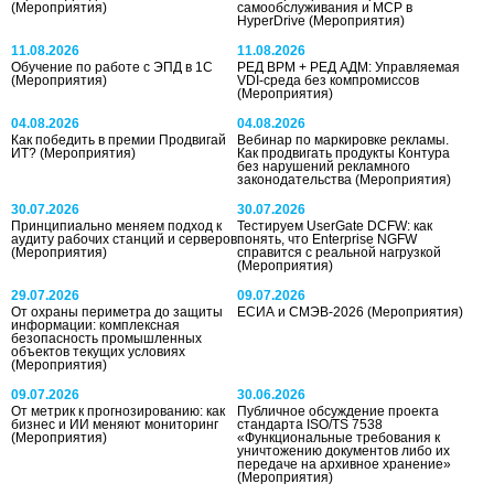
(Мероприятия)
самообслуживания и MCP в
HyperDrive
(Мероприятия)
11.08.2026
11.08.2026
Обучение по работе с ЭПД в 1С
РЕД ВРМ + РЕД АДМ: Управляемая
(Мероприятия)
VDI-среда без компромиссов
(Мероприятия)
04.08.2026
04.08.2026
Как победить в премии Продвигай
Вебинар по маркировке рекламы.
ИТ?
(Мероприятия)
Как продвигать продукты Контура
без нарушений рекламного
законодательства
(Мероприятия)
30.07.2026
30.07.2026
Принципиально меняем подход к
Тестируем UserGate DCFW: как
аудиту рабочих станций и серверов
понять, что Enterprise NGFW
(Мероприятия)
справится с реальной нагрузкой
(Мероприятия)
29.07.2026
09.07.2026
От охраны периметра до защиты
ЕСИА и СМЭВ‑2026
(Мероприятия)
информации: комплексная
безопасность промышленных
объектов текущих условиях
(Мероприятия)
09.07.2026
30.06.2026
От метрик к прогнозированию: как
Публичное обсуждение проекта
бизнес и ИИ меняют мониторинг
стандарта ISO/TS 7538
(Мероприятия)
«Функциональные требования к
уничтожению документов либо их
передаче на архивное хранение»
(Мероприятия)