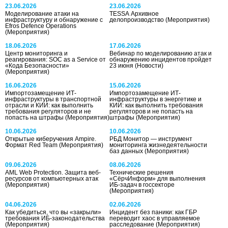
23.06.2026
23.06.2026
Моделирование атаки на
TESSA Архивное
инфраструктуру и обнаружение с
делопроизводство
(Мероприятия)
Efros Defence Operations
(Мероприятия)
18.06.2026
17.06.2026
Центр мониторинга и
Вебинар по моделированию атак и
реагирования: SOC as a Service от
обнаружению инцидентов пройдет
«Кода Безопасности»
23 июня
(Новости)
(Мероприятия)
16.06.2026
15.06.2026
Импортозамещение ИТ-
Импортозамещение ИТ-
инфраструктуры в транспортной
инфраструктуры в энергетике и
отрасли и КИИ: как выполнить
КИИ: как выполнить требования
требования регуляторов и не
регуляторов и не попасть на
попасть на штрафы
(Мероприятия)
штрафы
(Мероприятия)
10.06.2026
10.06.2026
Открытые киберучения Ampire.
РБД Монитор — инструмент
Формат Red Team
(Мероприятия)
мониторинга жизнедеятельности
баз данных
(Мероприятия)
09.06.2026
08.06.2026
AML Web Protection. Защита веб-
Технические решения
ресурсов от компьютерных атак
«СёрчИнформ» для выполнения
(Мероприятия)
ИБ-задач в госсекторе
(Мероприятия)
04.06.2026
02.06.2026
Как убедиться, что вы «закрыли»
Инцидент без паники: как ГБР
требования ИБ-законодательства
переводит хаос в управляемое
(Мероприятия)
расследование
(Мероприятия)