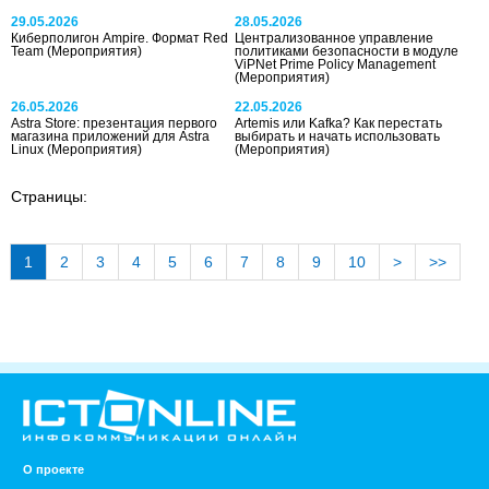
29.05.2026
28.05.2026
Киберполигон Ampire. Формат Red
Централизованное управление
Team
(Мероприятия)
политиками безопасности в модуле
ViPNet Prime Policy Management
(Мероприятия)
26.05.2026
22.05.2026
Astra Store: презентация первого
Artemis или Kafka? Как перестать
магазина приложений для Astra
выбирать и начать использовать
Linux
(Мероприятия)
(Мероприятия)
Страницы:
1
2
3
4
5
6
7
8
9
10
>
>>
О проекте