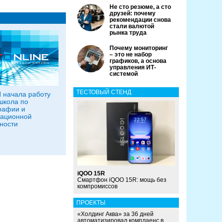
Не сто резюме, а сто
друзей: почему
рекомендации снова
стали валютой
рынка труда
Почему мониторинг
– это не набор
графиков, а основа
управления ИТ-
системой
ТЕСТОВЫЙ СТЕНД
 начала работу
школа по
рафии и
ационной
ности
iQOO 15R
Смартфон iQOO 15R: мощь без
компромиссов
ПРОЕКТЫ
«Холдинг Аква» за 36 дней
автоматизировал комплаенс в