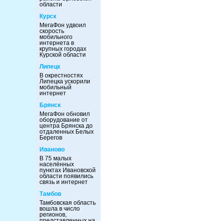
области
Курск
МегаФон удвоил
скорость
мобильного
интернета в
крупных городах
Курской области
Липецк
В окрестностях
Липецка ускорили
мобильный
интернет
Брянск
МегаФон обновил
оборудование от
центра Брянска до
отдаленных Белых
Берегов
Иваново
В 75 малых
населённых
пунктах Ивановской
области появились
связь и интернет
Тамбов
Тамбовская область
вошла в число
регионов,
представленных на