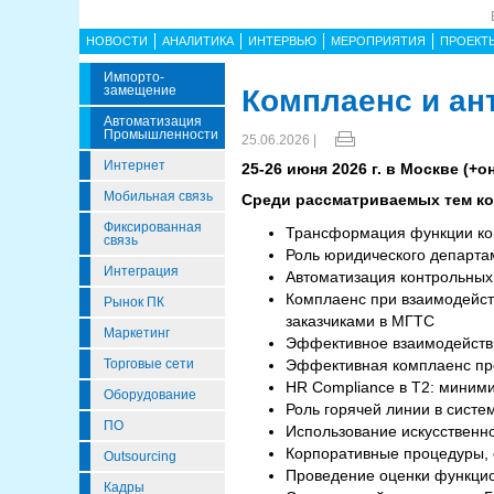
НОВОСТИ
АНАЛИТИКА
ИНТЕРВЬЮ
МЕРОПРИЯТИЯ
ПРОЕКТ
Импорто­
Замещение
Комплаенс и ан
Автоматизация
Промышленности
25.06.2026 |
Интернет
25-26 июня 2026 г. в Москве (+
Мобильная связь
Среди рассматриваемых тем к
Фиксированная
Трансформация функции ко
связь
Роль юридического департа
Интеграция
Автоматизация контрольных
Комплаенс при взаимодейст
Рынок ПК
заказчиками в МГТС
Маркетинг
Эффективное взаимодействи
Торговые сети
Эффективная комплаенс про
HR Сompliance в Т2: миним
Оборудование
Роль горячей линии в систе
ПО
Использование искусственно
Корпоративные процедуры, 
Outsourcing
Проведение оценки функцио
Кадры