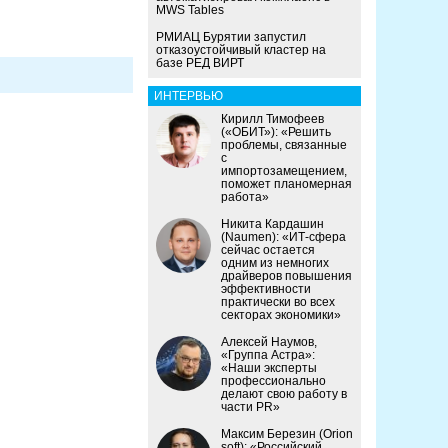
MWS Tables
РМИАЦ Бурятии запустил
отказоустойчивый кластер на
базе РЕД ВИРТ
ИНТЕРВЬЮ
Кирилл Тимофеев
(«ОБИТ»): «Решить
проблемы, связанные
с
импортозамещением,
поможет планомерная
работа»
Никита Кардашин
(Naumen): «ИТ-сфера
сейчас остается
одним из немногих
драйверов повышения
эффективности
практически во всех
секторах экономики»
Алексей Наумов,
«Группа Астра»:
«Наши эксперты
профессионально
делают свою работу в
части PR»
Максим Березин (Orion
soft): «Российский