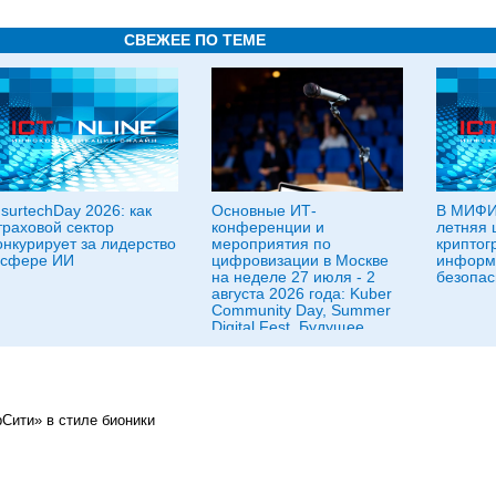
СВЕЖЕЕ ПО ТЕМЕ
nsurtechDay 2026: как
Основные ИТ-
В МИФИ
траховой сектор
конференции и
летняя 
онкурирует за лидерство
мероприятия по
криптог
 сфере ИИ
цифровизации в Москве
информ
на неделе 27 июля - 2
безопас
августа 2026 года: Kuber
Community Day, Summer
Digital Fest, Будущее
исследований в
корпорациях и другие
Сити» в стиле бионики