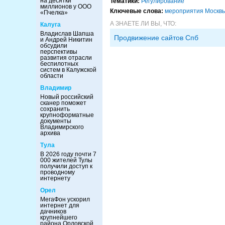
на десятки
Тематики:
Регулирование
миллионов у ООО
Ключевые слова:
мероприятия Москв
«Пчелка»
А ЗНАЕТЕ ЛИ ВЫ, ЧТО:
Калуга
Владислав Шапша
Продвижение сайтов Спб
и Андрей Никитин
обсудили
перспективы
развития отрасли
беспилотных
систем в Калужской
области
Владимир
Новый российский
сканер поможет
сохранить
крупноформатные
документы
Владимирского
архива
Тула
В 2026 году почти 7
000 жителей Тулы
получили доступ к
проводному
интернету
Орел
МегаФон ускорил
интернет для
дачников
крупнейшего
района Орловской