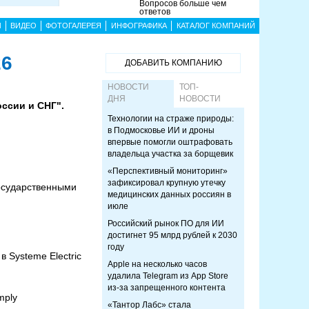
Вопросов больше чем
ответов
Ы
ВИДЕО
ФОТОГАЛЕРЕЯ
ИНФОГРАФИКА
КАТАЛОГ КОМПАНИЙ
26
ДОБАВИТЬ КОМПАНИЮ
НОВОСТИ
ТОП-
ДНЯ
НОВОСТИ
оссии и СНГ".
Технологии на страже природы:
в Подмосковье ИИ и дроны
впервые помогли оштрафовать
владельца участка за борщевик
«Перспективный мониторинг»
зафиксировал крупную утечку
государственными
медицинских данных россиян в
июле
Российский рынок ПО для ИИ
достигнет 95 млрд рублей к 2030
году
 Systeme Electric
Apple на несколько часов
удалила Telegram из App Store
из-за запрещенного контента
mply
«Тантор Лабс» стала