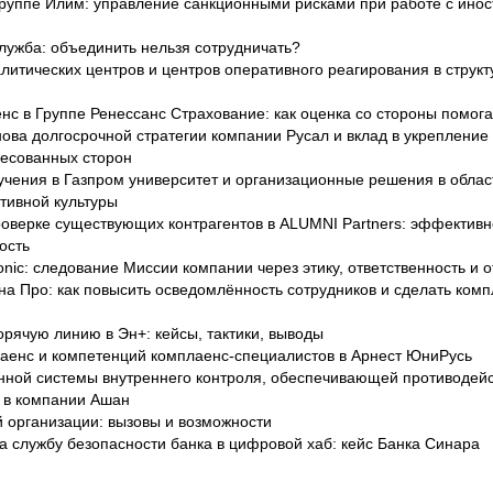
руппе Илим: управление санкционными рисками при работе с ино
лужба: объединить нельзя сотрудничать?
итических центров и центров оперативного реагирования в структ
нс в Группе Ренессанс Страхование: как оценка со стороны помога
нова долгосрочной стратегии компании Русал и вклад в укрепление
ресованных сторон
учения в Газпром университет и организационные решения в обла
тивной культуры
оверке существующих контрагентов в ALUMNI Partners: эффективн
ость
nic: следование Миссии компании через этику, ответственность и о
а Про: как повысить осведомлённость сотрудников и сделать комп
рячую линию в Эн+: кейсы, тактики, выводы
енс и компетенций комплаенс-специалистов в Арнест ЮниРусь
ной системы внутреннего контроля, обеспечивающей противодей
 в компании Ашан
 организации: вызовы и возможности
 службу безопасности банка в цифровой хаб: кейс Банка Синара