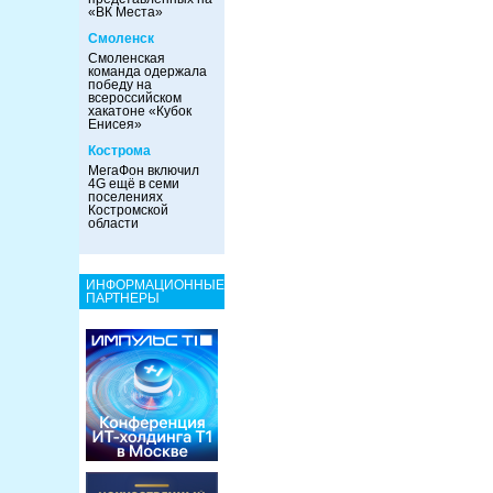
«ВК Места»
Смоленск
Смоленская
команда одержала
победу на
всероссийском
хакатоне «Кубок
Енисея»
Кострома
МегаФон включил
4G ещё в семи
поселениях
Костромской
области
ИНФОРМАЦИОННЫЕ
ПАРТНЕРЫ