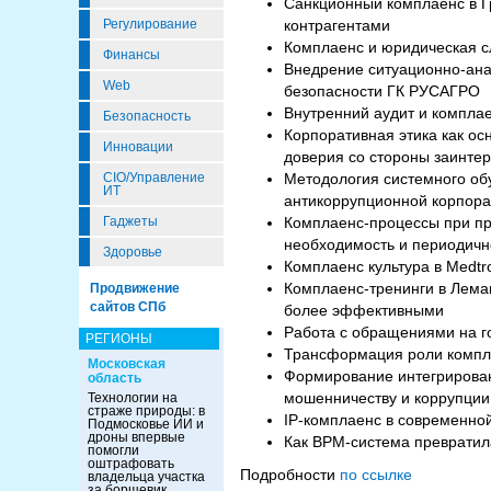
Санкционный комплаенс в Г
Регулирование
контрагентами
Комплаенс и юридическая с
Финансы
Внедрение ситуационно-анал
Web
безопасности ГК РУСАГРО
Внутренний аудит и комплае
Безопасность
Корпоративная этика как ос
Инновации
доверия со стороны заинте
CIO/Управление
Методология системного об
ИТ
антикоррупционной корпора
Гаджеты
Комплаенс-процессы при пр
необходимость и периодичн
Здоровье
Комплаенс культура в Medtro
Комплаенс-тренинги в Леман
Продвижение
сайтов СПб
более эффективными
Работа с обращениями на го
РЕГИОНЫ
Трансформация роли компла
Московская
Формирование интегрирован
область
мошенничеству и коррупции
Технологии на
страже природы: в
IP-комплаенс в современной
Подмосковье ИИ и
дроны впервые
Как BPM-система превратила
помогли
оштрафовать
Подробности
по ссылке
владельца участка
за борщевик