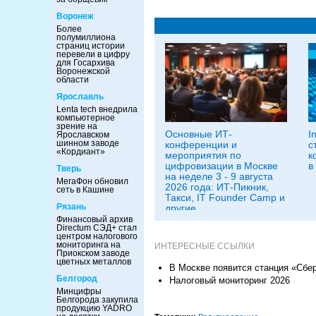
Воронеж
Более
полумиллиона
страниц истории
перевели в цифру
для Госархива
Воронежской
области
Ярославль
Lenta tech внедрила
компьютерное
зрение на
Основные ИТ-
I
Ярославском
шинном заводе
конференции и
с
«Кордиант»
мероприятия по
к
цифровизации в Москве
в
Тверь
на неделе 3 - 9 августа
МегаФон обновил
2026 года: ИТ-Пикник,
сеть в Кашине
Такси, IT Founder Camp и
Рязань
другие
Финансовый архив
Directum СЭД+ стал
центром налогового
мониторинга на
ИНТЕРЕСНЫЕ ССЫЛКИ
Приокском заводе
цветных металлов
В Москве появится станция «Сбер
Белгород
Налоговый мониторинг 2026
Минцифры
Белгорода закупила
продукцию YADRO