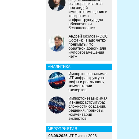
рынок развивается
под эгидой
импортозамещения и
«закрытия»
инфраструктур для
обеспечения
безопасности»
Андрей Козлов («ЭОС
Софт»): «Надо четко
понимать, что
обратной дороги для
импортозамещения
нет»
АНАЛИТИКА
Импортонезависимая
ИТ-инфраструктура:
мифы и реальность,
комментарии
экспертов
Импортонезависимая
ИТ-инфраструктура:
сложности создания,
решения, прогнозы,
комментарии
экспертов
МЕРОПРИЯТИЯ
08.08.2026
ИТ-Пикник 2026