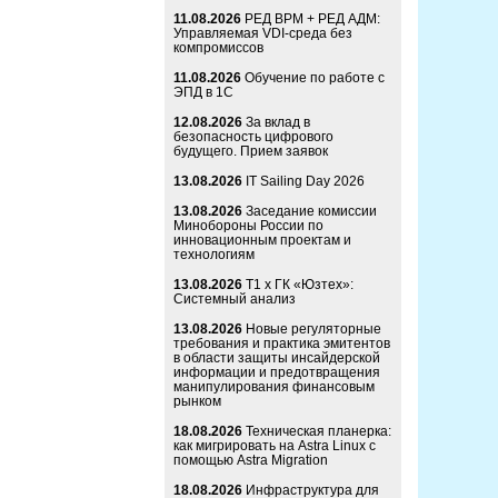
11.08.2026
РЕД ВРМ + РЕД АДМ:
Управляемая VDI-среда без
компромиссов
11.08.2026
Обучение по работе с
ЭПД в 1С
12.08.2026
За вклад в
безопасность цифрового
будущего. Прием заявок
13.08.2026
IT Sailing Day 2026
13.08.2026
Заседание комиссии
Минобороны России по
инновационным проектам и
технологиям
13.08.2026
Т1 x ГК «Юзтех»:
Системный анализ
13.08.2026
Новые регуляторные
требования и практика эмитентов
в области защиты инсайдерской
информации и предотвращения
манипулирования финансовым
рынком
18.08.2026
Техническая планерка:
как мигрировать на Astra Linux с
помощью Astra Migration
18.08.2026
Инфраструктура для