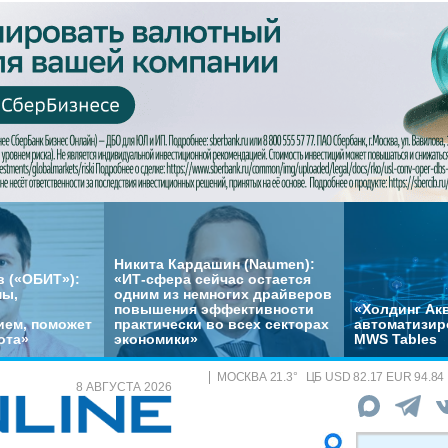
Никита Кардашин (Naumen):
 («ОБИТ»):
«ИТ-сфера сейчас остается
мы,
одним из немногих драйверов
повышения эффективности
«Холдинг Акв
ем, поможет
практически во всех секторах
автоматизир
ота»
экономики»
MWS Tables
МОСКВА
21.3
°
ЦБ
USD 82.17 EUR 94.84
8 АВГУСТА 2026