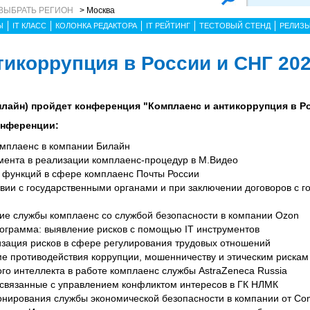
ВЫБРАТЬ РЕГИОН
> Москва
Ы
IT КЛАСС
КОЛОНКА РЕДАКТОРА
IT РЕЙТИНГ
ТЕСТОВЫЙ СТЕНД
РЕЛИЗ
тикоррупция в России и СНГ 20
онлайн) пройдет конференция "Комплаенс и антикоррупция в Р
онференции:
мплаенс в компании Билайн
мента в реализации комплаенс-процедур в М.Видео
 функций в сфере комплаенс Почты России
вии с государственными органами и при заключении договоров с 
е службы комплаенс со службой безопасности в компании Ozon
грамма: выявление рисков с помощью IT инструментов
изация рисков в сфере регулирования трудовых отношений
ме противодействия коррупции, мошенничеству и этическим рискам в
го интеллекта в работе комплаенс службы AstraZeneca Russia
связанные с управлением конфликтом интересов в ГК НЛМК
нирования службы экономической безопасности в компании от Co