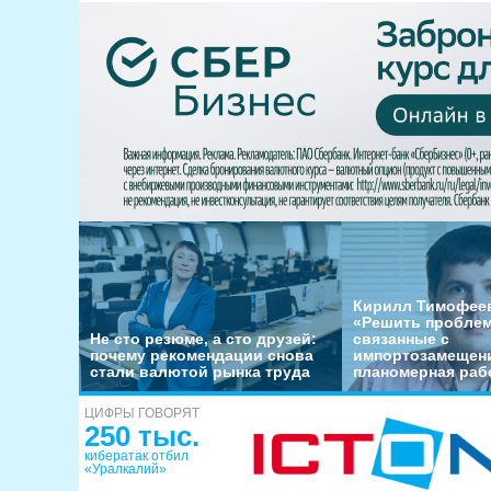
Кирилл Тимофеев
«Решить пробле
Не сто резюме, а сто друзей:
связанные с
почему рекомендации снова
импортозамещени
стали валютой рынка труда
планомерная раб
ЦИФРЫ ГОВОРЯТ
250 тыс.
кибератак отбил
«Уралкалий»