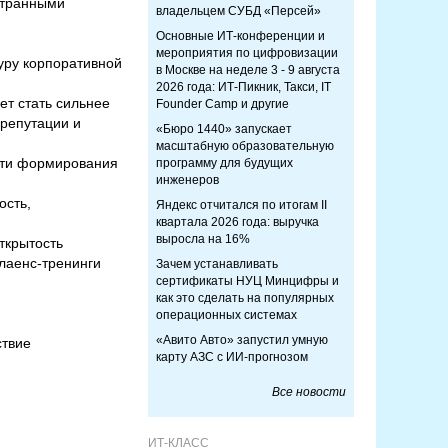
странными
владельцем СУБД «Персей»
Основные ИТ-конференции и
мероприятия по цифровизации
уру корпоративной
в Москве на неделе 3 - 9 августа
2026 года: ИТ-Пикник, Такси, IT
ет стать сильнее
Founder Camp и другие
 репутации и
«Бюро 1440» запускает
масштабную образовательную
сти формирования
программу для будущих
инженеров
ость,
Яндекс отчитался по итогам II
квартала 2026 года: выручка
выросла на 16%
ткрытость
лаенс-тренинги
Зачем устанавливать
сертификаты НУЦ Минцифры и
как это сделать на популярных
операционных системах
«Авито Авто» запустил умную
ствие
карту АЗС с ИИ-прогнозом
Все новости
ИТ-КЛАСС