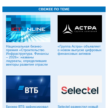
СВЕЖЕЕ ПО ТЕМЕ
Национальная бизнес-
«Группа Астра» объявляет
премия «Строительство.
о новом выпуске цифровых
Инфраструктура. Финансы
финансовых активов
– 2026»: названы
лауреаты, определившие
векторы развития отрасли
Брокер ВТБ зафиксировал
Selectel разместил новый