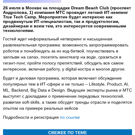
26 июля в Москве на площадке Dream Beach Club (проспект
Андропова, 1) компания МТС проведет летний ИТ-кемпинг
True Tech Сamp. Мероприятие будет интересно как
продвинутым ИТ-специалистам, так и продуктологам,
дизайнерам и всем тем, кто интересуется современными
технологиями.
Гостей ждет неформальный нетворкинг и насыщенная
развлекательная программа: возможность запрограммировать
роботов и понаблюдать за их код-битвой, поучаствовать в
заплыве на сапах, посетить кинотеатр на воде, сразиться в
гигант-понг, пройти полосу препятствий, обсудить все самое
интересное, включая работу, у digital-костра и многое другое.
Будет и деловая программа, которая включает обсуждение
популярных тем в ИТ-сфере и не только – Lifestyle, Product, AI,
ML, Backend, Big Data и Design. Ведущие эксперты рынка и МТС
выступят с докладами о применении передовых технологий,
развитии soft-skills, а также обсудят тренды отрасли и поделятся
опытом на примере реальных кейсов.
Подробности и регистрация
по ссылке
СВЕЖЕЕ ПО ТЕМЕ