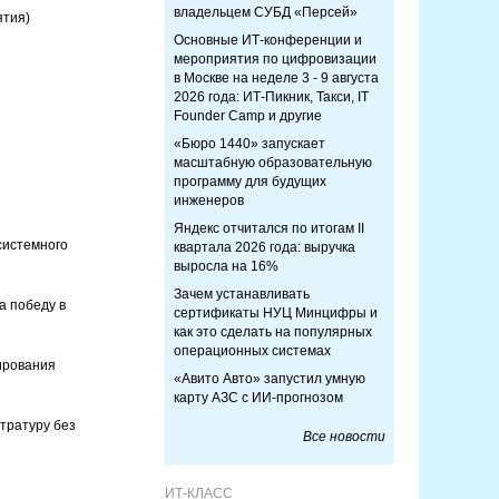
владельцем СУБД «Персей»
ятия)
Основные ИТ-конференции и
мероприятия по цифровизации
в Москве на неделе 3 - 9 августа
2026 года: ИТ-Пикник, Такси, IT
Founder Camp и другие
«Бюро 1440» запускает
масштабную образовательную
программу для будущих
инженеров
Яндекс отчитался по итогам II
системного
квартала 2026 года: выручка
выросла на 16%
Зачем устанавливать
а победу в
сертификаты НУЦ Минцифры и
как это сделать на популярных
операционных системах
ирования
«Авито Авто» запустил умную
карту АЗС с ИИ-прогнозом
стратуру без
Все новости
ИТ-КЛАСС