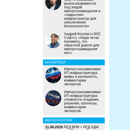
рынок развивается
под эгидой
импортозамещения и
«закрытия»
инфраструктур для
обеспечения
безопасности»
Андрей Козлов («ЭОС
Софт»): «Надо четко
понимать, что
обратной дороги для
импортозамещения
нет»
АНАЛИТИКА
Импортонезависимая
ИТ-инфраструктура:
мифы и реальность,
комментарии
экспертов
Импортонезависимая
ИТ-инфраструктура:
сложности создания,
решения, прогнозы,
комментарии
экспертов
МЕРОПРИЯТИЯ
11.08.2026
РЕД ВРМ + РЕД АДМ: