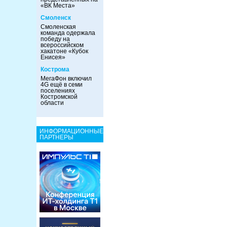
«ВК Места»
Смоленск
Смоленская
команда одержала
победу на
всероссийском
хакатоне «Кубок
Енисея»
Кострома
МегаФон включил
4G ещё в семи
поселениях
Костромской
области
ИНФОРМАЦИОННЫЕ
ПАРТНЕРЫ