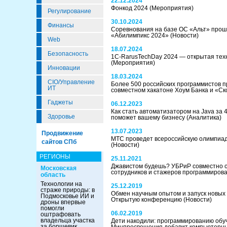
22.12.2024
Фонкод 2024
(Мероприятия)
Регулирование
30.10.2024
Финансы
Соревнования на базе ОС «Альт» прош
«Абилимпикс 2024»
(Новости)
Web
18.07.2024
Безопасность
1C-RarusTechDay 2024 — открытая тех
(Мероприятия)
Инновации
18.03.2024
CIO/Управление
Более 500 российских программистов п
ИТ
совместном хакатоне Хоум Банка и «С
Гаджеты
06.12.2023
Как стать автоматизатором на Java за 4
Здоровье
поможет вашему бизнесу
(Аналитика)
13.07.2023
Продвижение
МТС проведет всероссийскую олимпиа
сайтов СПб
(Новости)
РЕГИОНЫ
25.11.2021
Джавистом будешь? УБРиР совместно 
Московская
сотрудников и стажеров программиров
область
Технологии на
25.12.2019
страже природы: в
Обмен научным опытом и запуск новых
Подмосковье ИИ и
Открытую конференцию
(Новости)
дроны впервые
помогли
06.02.2019
оштрафовать
владельца участка
Дети накодили: программированию обуч
за борщевик