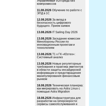
Управляемая VDI-среда без
компромиссов
11.08.2026
Обучение по работе с
ЭПД в 1С
12.08.2026
За вклад в
безопасность цифрового
будущего. Прием заявок
13.08.2026
IT Sailing Day 2026
13.08.2026
Заседание комиссии
Минобороны России по
инновационным проектам и
технологиям
13.08.2026
Т1 x ГК «Юзтех»:
Системный анализ
13.08.2026
Новые регуляторные
требования и практика эмитентов
в области защиты инсайдерской
информации и предотвращения
манипулирования финансовым
рынком
18.08.2026
Техническая планерка:
как мигрировать на Astra Linux с
помощью Astra Migration
18.08.2026
Инфраструктура для
разработки на гиперскорости:
сервисы самообслуживания и