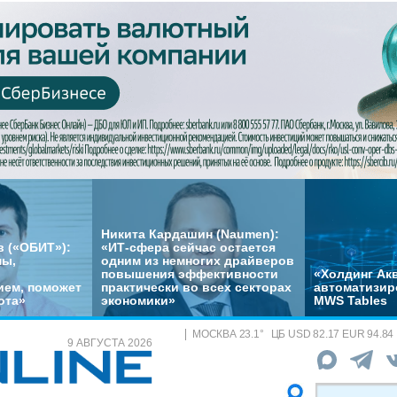
Никита Кардашин (Naumen):
 («ОБИТ»):
«ИТ-сфера сейчас остается
мы,
одним из немногих драйверов
повышения эффективности
«Холдинг Акв
ем, поможет
практически во всех секторах
автоматизир
ота»
экономики»
MWS Tables
МОСКВА
23.1
°
ЦБ
USD 82.17 EUR 94.84
9 АВГУСТА 2026