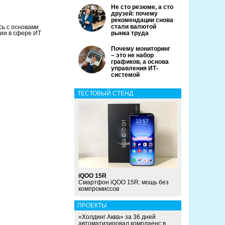
Не сто резюме, а сто
друзей: почему
рекомендации снова
стали валютой
сь с основами
ии в сфере ИТ
рынка труда
Почему мониторинг
– это не набор
графиков, а основа
управления ИТ-
системой
ТЕСТОВЫЙ СТЕНД
iQOO 15R
Смартфон iQOO 15R: мощь без
компромиссов
ПРОЕКТЫ
«Холдинг Аква» за 36 дней
автоматизировал комплаенс в