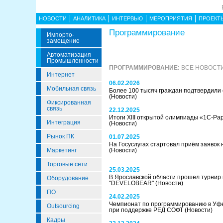
НОВОСТИ
АНАЛИТИКА
ИНТЕРВЬЮ
МЕРОПРИЯТИЯ
ПРОЕКТ
Программирование
Импорто­
Замещение
Автоматизация
Промышленности
ПРОГРАММИРОВАНИЕ:
ВСЕ НОВОСТИ
Интернет
06.02.2026
Мобильная связь
Более 100 тысяч граждан подтвердили 
(Новости)
Фиксированная
связь
22.12.2025
Итоги XIII открытой олимпиады «1С-Р
Интеграция
(Новости)
Рынок ПК
01.07.2025
На Госуслугах стартовал приём заявок
Маркетинг
(Новости)
Торговые сети
25.03.2025
В Ярославской области прошел турнир
Оборудование
"DEVELOBEAR"
(Новости)
ПО
24.02.2025
Чемпионат по программированию в Уфе
Outsourcing
при поддержке РЕД СОФТ
(Новости)
Кадры