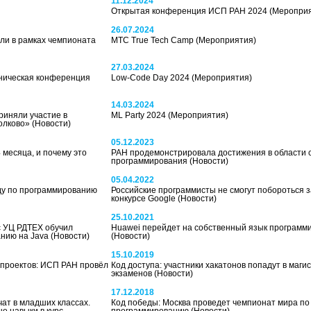
11.12.2024
Открытая конференция ИСП РАН 2024
(Меропри
26.07.2024
ли в рамках чемпионата
МТС True Tech Camp
(Мероприятия)
27.03.2024
ническая конференция
Low-Code Day 2024
(Мероприятия)
14.03.2024
риняли участие в
ML Party 2024
(Мероприятия)
колково»
(Новости)
05.12.2023
 месяца, и почему это
РАН продемонстрировала достижения в области 
программирования
(Новости)
05.04.2022
ду по программированию
Российские программисты не смогут побороться з
конкурсе Google
(Новости)
25.10.2021
с УЦ РДТЕХ обучил
Huawei перейдет на собственный язык программ
анию на Java
(Новости)
(Новости)
15.10.2019
 проектов: ИСП РАН провёл
Код доступа: участники хакатонов попадут в маги
экзаменов
(Новости)
17.12.2018
ат в младших классах.
Код победы: Москва проведет чемпионат мира по