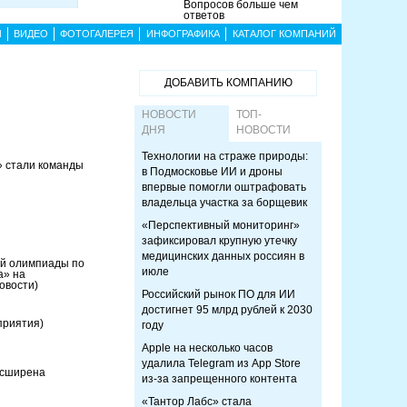
Вопросов больше чем
ответов
Ы
ВИДЕО
ФОТОГАЛЕРЕЯ
ИНФОГРАФИКА
КАТАЛОГ КОМПАНИЙ
ДОБАВИТЬ КОМПАНИЮ
НОВОСТИ
ТОП-
ДНЯ
НОВОСТИ
Технологии на страже природы:
 стали команды
в Подмосковье ИИ и дроны
впервые помогли оштрафовать
владельца участка за борщевик
«Перспективный мониторинг»
зафиксировал крупную утечку
медицинских данных россиян в
ой олимпиады по
июле
а» на
овости)
Российский рынок ПО для ИИ
достигнет 95 млрд рублей к 2030
приятия)
году
Apple на несколько часов
удалила Telegram из App Store
асширена
из-за запрещенного контента
«Тантор Лабс» стала