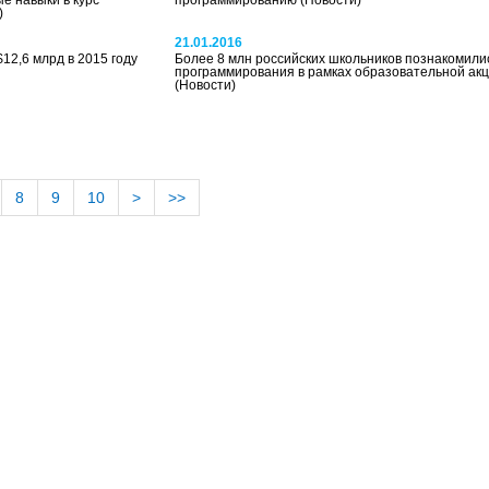
 навыки в курс
программированию
(Новости)
)
21.01.2016
12,6 млрд в 2015 году
Более 8 млн российских школьников познакомили
программирования в рамках образовательной акц
(Новости)
8
9
10
>
>>