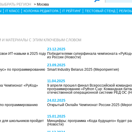
ВЫБРАТЬ РЕГИОН
> Москва
Ы
IT КЛАСС
КОЛОНКА РЕДАКТОРА
IT РЕЙТИНГ
ТЕСТОВЫЙ СТЕНД
РЕЛИЗ
 И МАТЕРИАЛЫ С ЭТИМ КЛЮЧЕВЫМ СЛОВОМ
23.12.2025
свои ИТ-навыки в 2025 году
Победителями суперфинала чемпионата «РуКод»
из России
(Новости)
23.09.2025
арус» по программированию
Smart Industry Belarus 2025
(Мероприятия)
11.04.2025
 на Чемпионат «РуКод»
9 апреля прошел финал Всероссийской командн
программированию «Python Cup: Командная битв
отечественной операционной системе РЕД ОС
(Н
24.02.2025
 по программированию
Открытый Онлайн Чемпионат России 2025
(Меро
15.01.2025
 для школьников пройдет
Минцифры: программа «Кода будущего» будет р
(Новости)