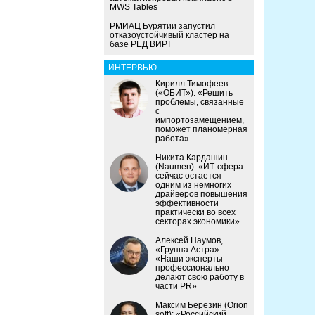
MWS Tables
РМИАЦ Бурятии запустил
отказоустойчивый кластер на
базе РЕД ВИРТ
ИНТЕРВЬЮ
Кирилл Тимофеев
(«ОБИТ»): «Решить
проблемы, связанные
с
импортозамещением,
поможет планомерная
работа»
Никита Кардашин
(Naumen): «ИТ-сфера
сейчас остается
одним из немногих
драйверов повышения
эффективности
практически во всех
секторах экономики»
Алексей Наумов,
«Группа Астра»:
«Наши эксперты
профессионально
делают свою работу в
части PR»
Максим Березин (Orion
soft): «Российский