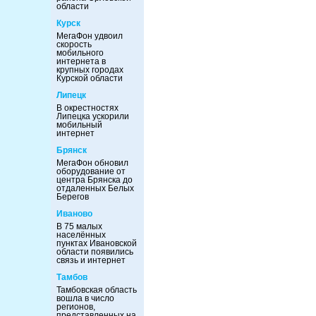
области
Курск
МегаФон удвоил
скорость
мобильного
интернета в
крупных городах
Курской области
Липецк
В окрестностях
Липецка ускорили
мобильный
интернет
Брянск
МегаФон обновил
оборудование от
центра Брянска до
отдаленных Белых
Берегов
Иваново
В 75 малых
населённых
пунктах Ивановской
области появились
связь и интернет
Тамбов
Тамбовская область
вошла в число
регионов,
представленных на