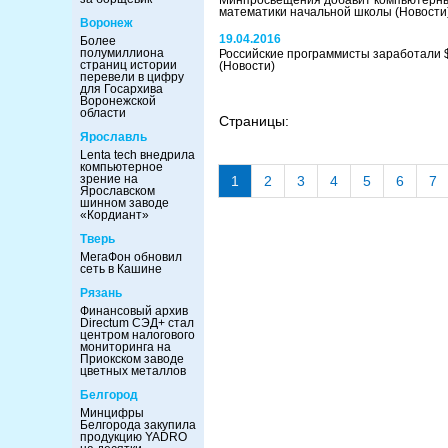
Минпросвещения добавит компьютерные
математики начальной школы
(Новости
Воронеж
19.04.2016
Более
полумиллиона
Российские программисты заработали $
страниц истории
(Новости)
перевели в цифру
для Госархива
Воронежской
области
Страницы:
Ярославль
Lenta tech внедрила
компьютерное
зрение на
1
2
3
4
5
6
7
Ярославском
шинном заводе
«Кордиант»
Тверь
МегаФон обновил
сеть в Кашине
Рязань
Финансовый архив
Directum СЭД+ стал
центром налогового
мониторинга на
Приокском заводе
цветных металлов
Белгород
Минцифры
Белгорода закупила
продукцию YADRO