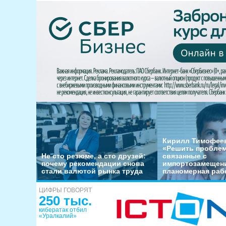
Кирилл Тимофеев
«Решить пробле
Не сто резюме, а сто друзей:
связанные с
почему рекомендации снова
импортозамещени
стали валютой рынка труда
планомерная раб
ЦИФРЫ ГОВОРЯТ
250 тыс.
кибератак отбил
«Уралкалий»