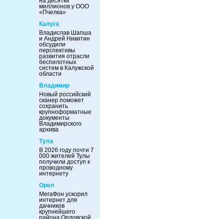
на десятки
миллионов у ООО
«Пчелка»
Калуга
Владислав Шапша
и Андрей Никитин
обсудили
перспективы
развития отрасли
беспилотных
систем в Калужской
области
Владимир
Новый российский
сканер поможет
сохранить
крупноформатные
документы
Владимирского
архива
Тула
В 2026 году почти 7
000 жителей Тулы
получили доступ к
проводному
интернету
Орел
МегаФон ускорил
интернет для
дачников
крупнейшего
района Орловской