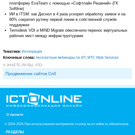
платформу EvaTeam с помощью «Софтлайн Решений» (ГК
Softline)
ИИ в ITSM: как Деснол в 4 раза ускорил обработку заявок и на
80% сократил рутину первой линии в собственной службе
поддержки
Termidesk VDI и MIND Migrate обеспечили перенос виртуальных
рабочих мест между инфраструктурами
Тематики:
Интеграция
Ключевые слова:
бесплатные вебинары по ИТ
,
МТС Web Services
А ЗНАЕТЕ ЛИ ВЫ, ЧТО:
Продвижение сайтов Спб
О проекте
© 2004-2026 При использовании материалов ссылка на ict-online.ru обязательна
РАЗДЕЛЫ