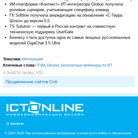
ИИ-платформа «Контекст» ИТ-интегратора Globus получила
ролевые сценарии, учитывающие специфику команд
ГК Softline получила аккредитацию на обновление «С-Терра
Шлюз» до версии 5.0
TS Solution — первый в России контракт на совместную
техническую поддержку UserGate
Бизнесу стала доступна одна из самых мощных русскоязычных
моделей GigaChat 3.5 Ultra
Тематики:
Интеграция
Ключевые слова:
ITSM
,
Desnol
,
бесплатные вебинары по ИТ
А ЗНАЕТЕ ЛИ ВЫ, ЧТО:
Продвижение сайтов Спб
О проекте
© 2004-2026 При использовании материалов ссылка на ict-online.ru обязательна