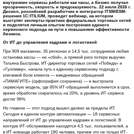
внутренние сервисы работали как часы, а бизнес получал
прозрачность, скорость и предсказуемость. 22 июля 2026 г.
Деснол, российский разработчик и интегратор ITSM/ESM-
решения 1С:ITILIUM, проведет вебинар, на котором
выступят эксперты-практики федеральных торговых сетей
и поделятся личным опытом построения единого
сервисного подхода на пути к повышению эффективности
бизнеса.
От ИТ до управления кадрами и логистикой
При 909 магазинах, 35 регионах и 14,5 тыс. сотрудников любая
остановка кассы — не «сбой», а прямой риск потери выручки.
Татьяна Быстрова, ИТ-директор торговых сетей «Победа» и
«Гулливер», начала путь к единому сервисному подходу с
ключевой боли клиента — ежедневных обращений
«ПАМАГИТЕ» (орфография сохранена) — и выстроила
сервисную модель, где 85% ИТ-обращений выполняется в срок,
время обработки сократилось на 20%, а уровень ИТ-сервиса
достиг 98%.
Но главное — этот подход вышел далеко за пределы ИТ.
Сегодня в едином контуре автоматизации — 18 сервисных
направлений от ИТ до управления кадрами и логистикой. В
контуре ИТ-обслуживания находятся 4,5 тыс. пользователей, а
в ИТ-команде работает 180 человек, причем это не только ИТ-