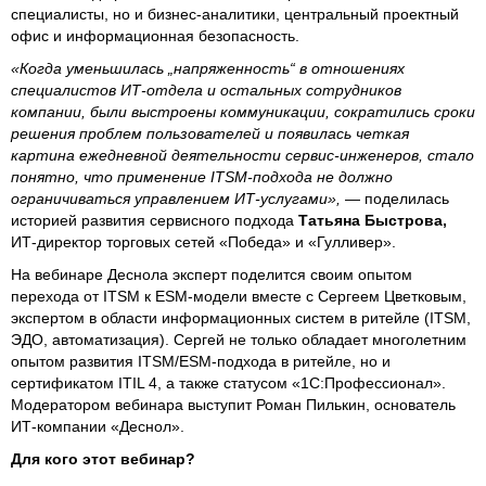
специалисты, но и бизнес-аналитики, центральный проектный
офис и информационная безопасность.
«Когда уменьшилась „напряженность“ в отношениях
специалистов ИТ-отдела и остальных сотрудников
компании, были выстроены коммуникации, сократились сроки
решения проблем пользователей и появилась четкая
картина ежедневной деятельности сервис-инженеров, стало
понятно, что применение ITSM-подхода не должно
ограничиваться управлением ИТ-услугами»,
— поделилась
историей развития сервисного подхода
Татьяна Быстрова,
ИТ-директор торговых сетей «Победа» и «Гулливер».
На вебинаре Деснола эксперт поделится своим опытом
перехода от ITSM к ESM-модели вместе с Сергеем Цветковым,
экспертом в области информационных систем в ритейле (ITSM,
ЭДО, автоматизация). Сергей не только обладает многолетним
опытом развития ITSM/ESM-подхода в ритейле, но и
сертификатом ITIL 4, а также статусом «1С:Профессионал».
Модератором вебинара выступит Роман Пилькин, основатель
ИТ-компании «Деснол».
Для кого этот вебинар?